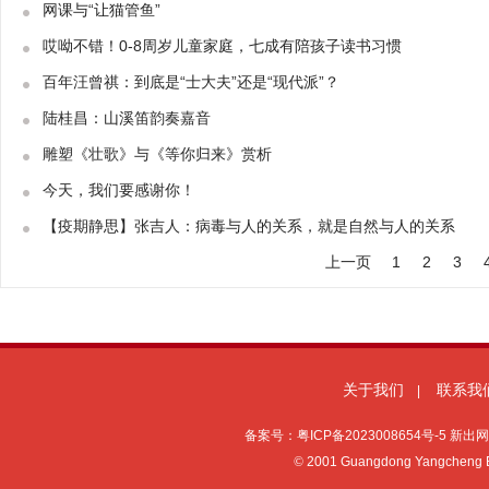
网课与“让猫管鱼”
哎呦不错！0-8周岁儿童家庭，七成有陪孩子读书习惯
百年汪曾祺：到底是“士大夫”还是“现代派”？
陆桂昌：山溪笛韵奏嘉音
雕塑《壮歌》与《等你归来》赏析
今天，我们要感谢你！
【疫期静思】张吉人：病毒与人的关系，就是自然与人的关系
上一页
1
2
3