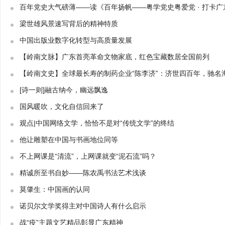
百年党史大气磅薄——读《百年扬帆——粤学党史粤爱党 · 打卡广
梁世雄风景速写背后的精神特质
中国出版业数字化转型与高质量发展
【岭南文脉】广东首亮革命文物家底，红色宝藏数居全国前列
【岭南文史】全球最长寿的制药企业“陈李济”：济世四百年，驰名
[诗一则]融古纳今，幽远飘逸
国风暖吹，文化自信回来了
观点|中国网络文学，恰恰不是对“传统文学”的终结
他让雕塑在中国与书画地位同等
不上网课是“清流”，上网课就变“泥石流”吗？
精诚所至书自妙——陈农禹书法艺术浅谈
莫肇生：中国画的认同
诺贝尔文学奖得主对中国诗人有什么启示
战“疫”主题文艺精品彰显广东精神