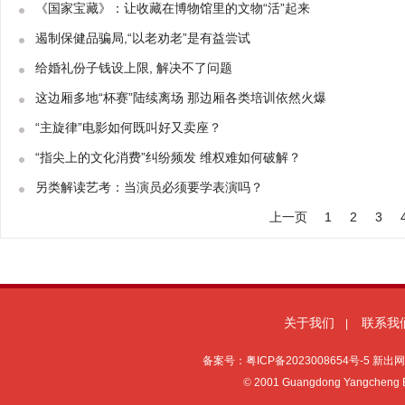
《国家宝藏》：让收藏在博物馆里的文物“活”起来
遏制保健品骗局,“以老劝老”是有益尝试
给婚礼份子钱设上限, 解决不了问题
这边厢多地“杯赛”陆续离场 那边厢各类培训依然火爆
“主旋律”电影如何既叫好又卖座？
“指尖上的文化消费”纠纷频发 维权难如何破解？
另类解读艺考：当演员必须要学表演吗？
上一页
1
2
3