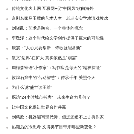
传统文化火上网 互联网+促“中国风”吹向海外
京剧名家马玉璋的艺术人生：老老实实学戏演戏教戏
刘晓邑：艺术是融合、一个整体的概念
李敬泽：这个时代给文学创作提供了巨大的可能性
康震：“人心只要常新，诗歌就能常新”
散文“边界”在扩大 真实依然是“刚需”
周梅森寄语“小作家”：写作应是每天的“精神探险”
敦煌石窟中的“劳动智慧”：传承千年 关照今天
为什么说“盛世读王维”
探访“24小时城市书房”：未来生命力几何？
让中国文化促进世界合作共赢
刘慈欣：机器能写现代诗，但远远追不上古典作家
热潮后的冷思考 文博类节目带来哪些新变化？