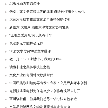
纪录片助力非遗传播
铁凝：文学是连接世界的纽带 翻译家作用不可替代
大运河沿线非物质文化遗产亟待保护传承
新创意 大格局 助推京津冀文化协同发展
“王羲之爱用笔”何以长存千年
取法多元才能舞动无界
90后文学需要90后文学批评
敬一丹：1700封家书，我家的68年
读懂非遗之美传承技艺之根
文化产业如何面对大数据时代
中国民族歌剧如何再出发？专家：立足经典守本创新
电影院儿童电影为何这么少？创作者视野未打开
西川谈杜甫：值得我们想尽一切办法向他靠近
文学界把脉网络文学发展现状与未来走向