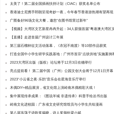
太美了！第二届全国插画扶持计划（CIAC）获奖名单公布
香港迪士尼携手郎朗呈现奇妙一夜，今年春节香港游热潮有望再现
广图备好96场文化大餐，邀您“在图书馆里过新年”
【视频】大湾区文艺新星冉冉升起：34人获颁首届“粤港澳大湾区文
【直播】走进首届广州设计三年展
第三届石榴杯征文活动落幕，《衣冠不南渡》等10部作品获奖
打造全国中小学生研学实践基地：广州市首宗“点状供地”实施案例
2023大湾区出版（版权）论坛将于12月3日在穗举行
亮点提前看！ 第二届中国（广州）公园文创大会将于12月1日开幕
2023“小云雀之夜·乐韵”音乐会在星海音乐厅举行
木偶DIY+精品展演，省文化馆上演岭南木偶精彩大戏！
集中展现传承成果：《图说羊城 非遗传承》科普手绘丛书出版
岭南文化进校园：广东省文史研究馆馆员与小学生共绘漫画
第八届东荡子诗歌奖揭晓，诗人奖颁给梁小斌