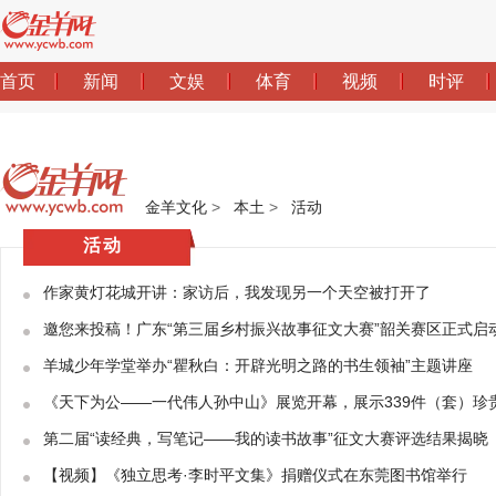
金羊文化
>
本土
>
活动
活动
作家黄灯花城开讲：家访后，我发现另一个天空被打开了
邀您来投稿！广东“第三届乡村振兴故事征文大赛”韶关赛区正式启
羊城少年学堂举办“瞿秋白：开辟光明之路的书生领袖”主题讲座
《天下为公——一代伟人孙中山》展览开幕，展示339件（套）珍
第二届“读经典，写笔记——我的读书故事”征文大赛评选结果揭晓
【视频】《独立思考·李时平文集》捐赠仪式在东莞图书馆举行