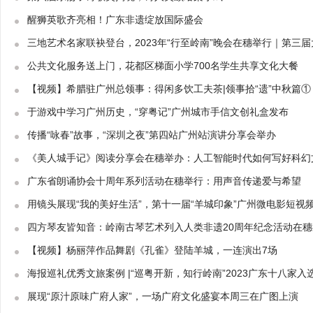
醒狮英歌齐亮相！广东非遗绽放国际盛会
三地艺术名家联袂登台，2023年“行至岭南”晚会在穗举行｜第三
公共文化服务送上门，花都区梯面小学700名学生共享文化大餐
【视频】希腊驻广州总领事：得闲多饮工夫茶|领事拾“遗”中秋篇①
于游戏中学习广州历史，“穿粤记”广州城市手信文创礼盒发布
传播“咏春”故事，“深圳之夜”第四站广州站演讲分享会举办
《美人城手记》阅读分享会在穗举办：人工智能时代如何写好科幻
广东省朗诵协会十周年系列活动在穗举行：用声音传递爱与希望
用镜头展现“我的美好生活”，第十一届“羊城印象”广州微电影短视
四方琴友皆知音：岭南古琴艺术列入人类非遗20周年纪念活动在穗
【视频】杨丽萍作品舞剧《孔雀》登陆羊城，一连演出7场
海报巡礼优秀文旅案例 |“巡粤开新，知行岭南”2023广东十八家入
展现“原汁原味广府人家”，一场广府文化盛宴本周三在广图上演