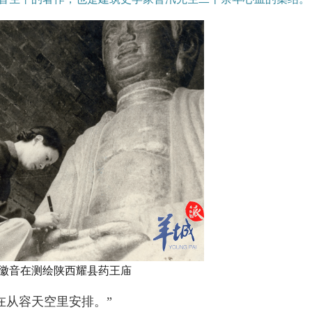
年林徽音在测绘陕西耀县药王庙
在从容天空里安排。”