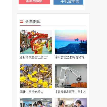
金羊图库
多彩活动迎接“二月二”
海军启动2023年度招飞
选拔工作 将首次选拔女
舰载机飞行员
花开中国 春色怡人
【高质量发展看中国】构
建“多龙探海”体系 高质量
发展海洋地质事业