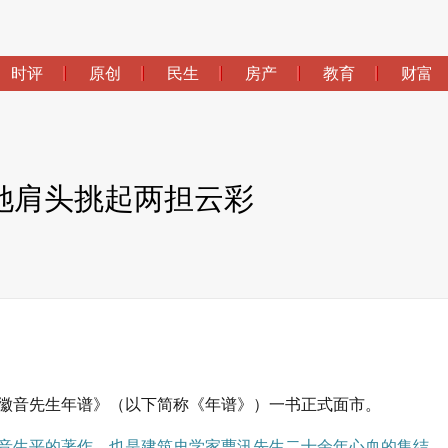
时评
原创
民生
房产
教育
财富
她肩头挑起两担云彩
徽音先生年谱》
（以下简称《年谱》）
一书正式面市。
音生平的著作，也是建筑史学家曹汛先生二十余年心血的集结。