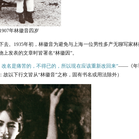
1907年林徽音四岁
下去。1935年初，林徽音为避免与上海一位男性多产无聊写家林
物上发表的文章时皆署名“林徽因”。
，改名是痛苦的，不得已的，所以现在应该重新改回来”
——《年
：故以下行文皆从“林徽音”之称，固有书名或用法除外）