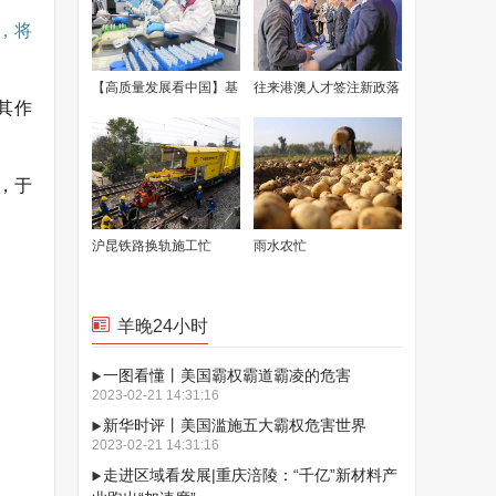
，将
【高质量发展看中国】基
往来港澳人才签注新政落
其作
因递送排头兵 可实现“个
地首日 穗发出首批6份签
性化”定制
注
，于
沪昆铁路换轨施工忙
雨水农忙
羊晚24小时
一图看懂丨美国霸权霸道霸凌的危害
2023-02-21 14:31:16
新华时评丨美国滥施五大霸权危害世界
2023-02-21 14:31:16
走进区域看发展|重庆涪陵：“千亿”新材料产