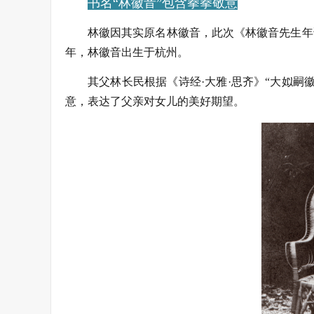
书名“林徽音”包含拳拳敬意
林徽因其实原名林徽音，此次《林徽音先生年谱
年，林徽音出生于杭州。
其父林长民根据《诗经·大雅·思齐》“大姒嗣
意，表达了父亲对女儿的美好期望。