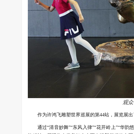
观众
作为许鸿飞雕塑世界巡展的第44站，展览展出
通过“清音妙舞”“东风入律”“花开岭上”“