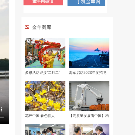
金羊图库
多彩活动迎接“二月二”
海军启动2023年度招飞
选拔工作 将首次选拔女
舰载机飞行员
花开中国 春色怡人
【高质量发展看中国】构
建“多龙探海”体系 高质量
发展海洋地质事业