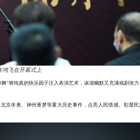
许鸿飞在开幕式上
妙舞”将纯真的快乐因子注入表演艺术，诙谐幽默又充满戏剧张力
、北京冬奥、神州逐梦等重大历史事件，点亮人民情感、彰显民