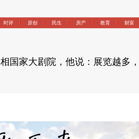
时评
原创
民生
房产
教育
财富
亮相国家大剧院，他说：展览越多