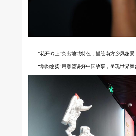
“花开岭上”突出地域特色，描绘南方乡风趣
“华韵悠扬”用雕塑讲好中国故事，呈现世界