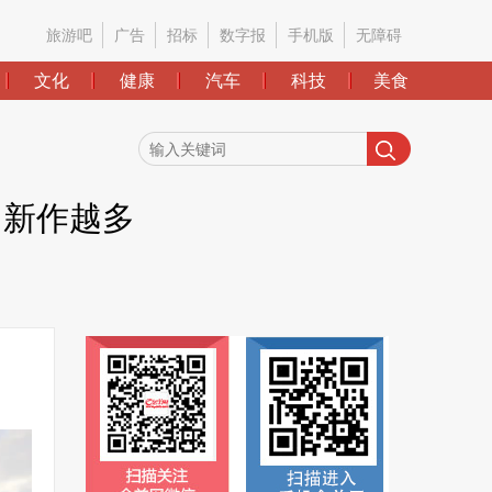
旅游吧
广告
招标
数字报
手机版
无障碍
文化
健康
汽车
科技
美食
，新作越多