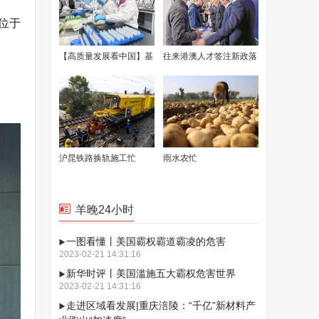
位于
【高质量发展看中国】基
往来港澳人才签注新政落
因递送排头兵 可实现“个
地首日 穗发出首批6份签
性化”定制
注
沪昆铁路换轨施工忙
雨水农忙
羊晚24小时
一图看懂丨美国霸权霸道霸凌的危害
2023-02-21 14:31:16
新华时评丨美国滥施五大霸权危害世界
2023-02-21 14:31:16
走进区域看发展|重庆涪陵：“千亿”新材料产