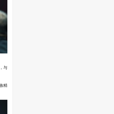
，与
族精