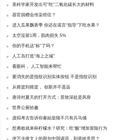
美科学家开发出可“吃”二氧化碳长大的材料
器官捐赠会传染癌症？
进入瓜果飘香季 你还在谣言“指导”下吃水果？
太空逗留1周，肌肉损失 5%
你的手机达“标”了吗？
人工岛打造“海上之城”
看眼科， 人工智能来帮忙
要消失的是指纹识别实体按钮 不是指纹识别
从摇篮到摇篮， 创新并不遥远
唐诗对夏天的打开方式：景致深处是风骨
世界公厕拾趣
虚拟考古告诉你秦始皇陵不只有兵马俑
想勇敢就来杯柠檬水？研究：吃“酸”增加冒险行为
伊万卡推文上的那句中国谚语，到底啥意思？