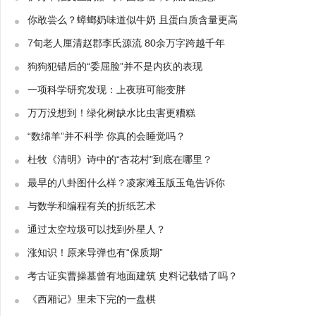
你敢尝么？蟑螂奶味道似牛奶 且蛋白质含量更高
7旬老人厘清赵郡李氏源流 80余万字跨越千年
狗狗犯错后的“委屈脸”并不是内疚的表现
一项科学研究发现：上夜班可能变胖
万万没想到！绿化树缺水比虫害更糟糕
“数绵羊”并不科学 你真的会睡觉吗？
杜牧《清明》诗中的“杏花村”到底在哪里？
最早的八卦图什么样？凌家滩玉版玉龟告诉你
与数学和编程有关的折纸艺术
通过太空垃圾可以找到外星人？
涨知识！原来导弹也有“保质期”
考古证实曹操墓曾有地面建筑 史料记载错了吗？
《西厢记》里未下完的一盘棋