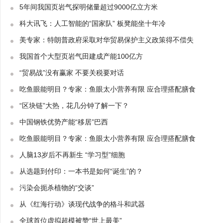
5年间我国页岩气探明储量超过9000亿立方米
科大讯飞：人工智能的“国家队” 板凳能坐十年冷
美专家：特朗普政府采取对华贸易保护主义政策得不偿失
我国首个大型页岩气田建成产能100亿方
“贸易战”没有赢家 不要关税要对话
吃鱼眼能明目？专家：鱼眼太小营养有限 应合理搭配膳食
“区块链”大热，花几分钟了解一下？
中国钢铁优势产能“移居”巴西
吃鱼眼能明目？专家：鱼眼太小营养有限 应合理搭配膳食
人脑13岁后不再新生 “学习型”细胞
从选题到付印：一本书是如何“诞生”的？
污染会扼杀植物的“交谈”
从《红海行动》谈现代战争的格斗和武器
全球首位虚拟超模被赞“世上最美”