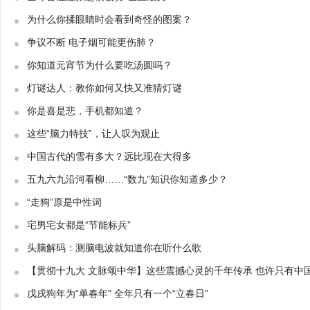
为什么你揉眼睛时会看到奇怪的图案？
争议不断 电子烟可能更伤肺？
你知道元宵节为什么要吃汤圆吗？
灯谜达人：教你如何又快又准猜灯谜
你是喜是悲，手机都知道？
这些“脑力特技”，让人叹为观止
中国古代的雪有多大？远比现在大得多
五九六九沿河看柳……“数九”知识你知道多少？
“走狗”原是中性词
宅男宅女都是“节能标兵”
头脑解码：测脑电波就知道你在听什么歌
【贯彻十九大 文脉颂中华】这些震撼心灵的千年传承 也许只有中
戊戌狗年为“单春年” 全年只有一个“立春日”