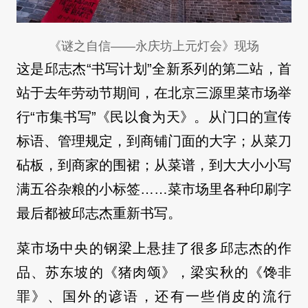
《谜之自信——永庆坊上元灯会》现场
这是邱志杰“书写计划”全新系列的第二站，首
站于去年劳动节期间，在北京三源里菜市场举
行“市集书写”《民以食为天》。从门口的宣传
标语、管理规定，到商铺门面的大字；从菜刀
砧板，到商家的围裙；从菜谱，到大大小小写
满五谷杂粮的小标签……菜市场里各种印刷字
最后都被邱志杰重新书写。
菜市场中央的钢梁上悬挂了很多邱志杰的作
品、苏东坡的《猪肉颂》，梁实秋的《馋非
罪》、国外的谚语，还有一些俏皮的流行