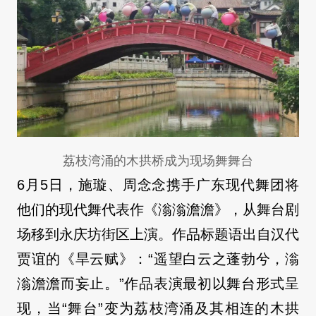
荔枝湾涌的木拱桥成为现场舞舞台
6月5日，施璇、周念念携手广东现代舞团将
他们的现代舞代表作《滃滃澹澹》，从舞台剧
场移到永庆坊街区上演。作品标题语出自汉代
贾谊的《旱云赋》：“遥望白云之蓬勃兮，滃
滃澹澹而妄止。”作品表演最初以舞台形式呈
现，当“舞台”变为荔枝湾涌及其相连的木拱