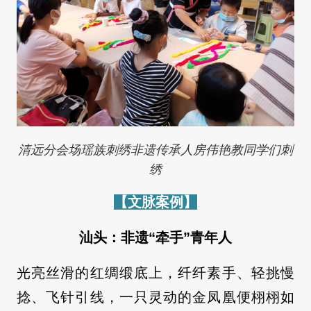
清远分会场瑶族刺绣非遗传承人房伟艳教同学们刺
绣
【文脉案例】
汕头：非遗“牵手”青年人
光亮丝滑的红绸缎底上，纤纤素手、轻挑慢
捻、飞针引线，一只灵动的金凤凰便栩栩如