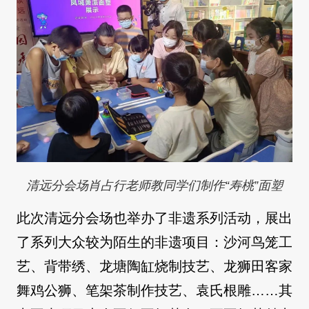
清远分会场肖占行老师教同学们制作“寿桃”面塑
此次清远分会场也举办了非遗系列活动，展出
了系列大众较为陌生的非遗项目：沙河鸟笼工
艺、背带绣、龙塘陶缸烧制技艺、龙狮田客家
舞鸡公狮、笔架茶制作技艺、袁氏根雕……其