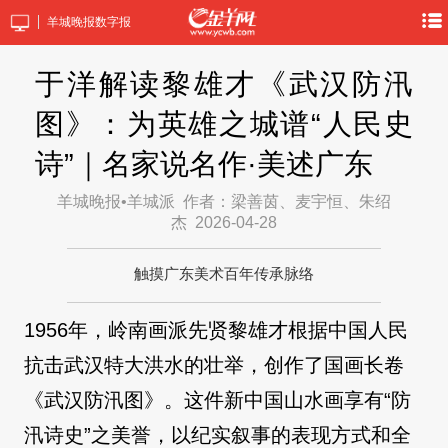
羊城晚报数字报
于洋解读黎雄才《武汉防汛
图》：为英雄之城谱“人民史
诗”｜名家说名作·美述广东
羊城晚报•羊城派
作者：梁善茵、麦宇恒、朱绍
杰
2026-04-28
触摸广东美术百年传承脉络
1956年，岭南画派先贤黎雄才根据中国人民
抗击武汉特大洪水的壮举，创作了国画长卷
《武汉防汛图》。这件新中国山水画享有“防
汛诗史”之美誉，以纪实叙事的表现方式和全