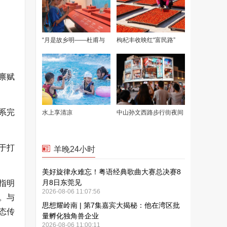
禀赋
系完
于打
指明
。与
态传