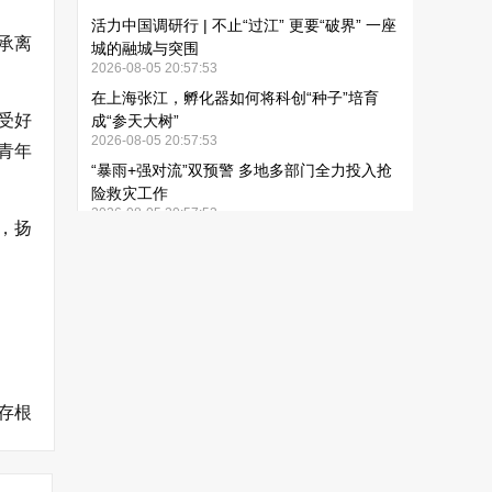
承离
受好
青年
，扬
存根