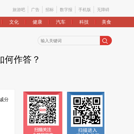
旅游吧
广告
招标
数字报
手机版
无障碍
文化
健康
汽车
科技
美食
如何作答？
诚分