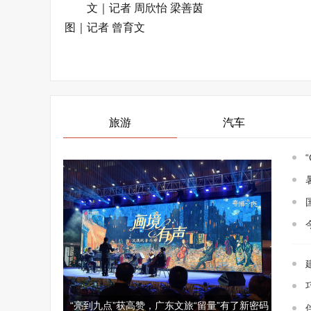
文｜记者 周欣怡 梁善茵
图｜记者 曾育文