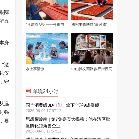
跟踪
“五
本身
“这
礼仪
，守
从选
时强
，要