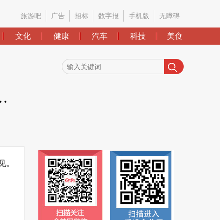
旅游吧
广告
招标
数字报
手机版
无障碍
文化
健康
汽车
科技
美食
…
见。