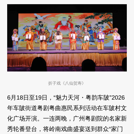
折子戏《八仙贺寿》
6月18日至19日，“魅力天河・粤韵车陂”2026
年车陂街道粤剧粤曲惠民系列活动在车陂村文
化广场开演。一连两晚，广州粤剧院的名家新
秀轮番登台，将岭南戏曲盛宴送到群众“家门