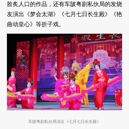
脍炙人口的作品，还有车陂粤剧私伙局的发烧
友演出《梦会太湖》《七月七日长生殿》《艳
曲动皇心》等折子戏。
车陂粤剧私伙局演出《七月七日长生殿》