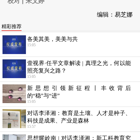
校对 | 朱艾婷
编辑：易芝娜
精彩推荐