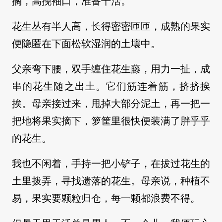
搁，高挽袖口，准备干活。
花生丛有半人高，长得密密匝匝，成熟的果实
便隐匿在下面松软湿润的土壤中。
父亲弯下腰，双手缠住花生藤，用力一扯，成
串的花生随之出土。它们筋连着筋，挤挤挨
挨。母亲接过来，甩掉大部分泥土，再一把一
把地将果实摘下，箩筐里很快便装满了胖乎乎
的花生。
我也不闲着，手持一把小铲子，在拔过花生的
土里拨弄，寻找遗落的花生。母亲说，种植不
易，果实要颗粒归仓，每一颗都浪费不得。