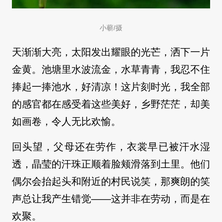
小蕲/摄
天渐渐大亮，太阳发出耀眼的光芒，洒下一片
金黄。池塘里水波流金，水草青青，我忍不住
捧起一捧池水，好清凉！这片刻时光，我全部
的感官都在感受着这些美好，乡野茫茫，却美
如画卷，令人无比欢愉。
回头望，父母还在劳作，衣裳早已被汗水湿
透，晶莹的汗珠正顺着脸颊滑落到土里。他们
偶尔会抬起头和附近的村民说笑，那爽朗的笑
声总让我产生错觉——这并非在劳动，而是在
欢聚。