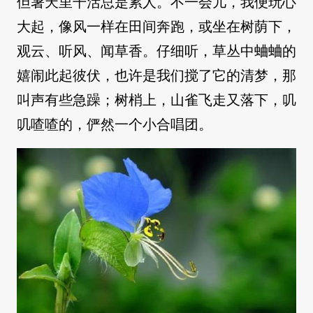
但暑天里干活总是累人。不一会儿，我便玩心
大起，像风一样在田间奔跑，或坐在树荫下，
观云、听风、闻草香。仔细听，草丛中蛐蛐的
嬉闹此起彼伏，也许是我们搅了它的清梦，那
叫声有些急躁；树梢上，山雀飞走又落下，叽
叽喳喳的，俨然一个小合唱团。