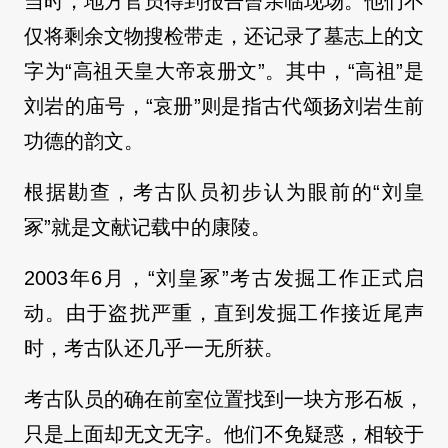
当时，地方官员得到报告曾亲临现场。他们不
仅将剩余文物搜检带走，还记录了墓志上的文
字为“高祖天皇大帝哀册文”。其中，“高祖”是
刘岩的庙号，“哀册”则是指古代颂扬刘岩生前
功德的韵文。
根据勘查，考古队员初步认为眼前的“刘皇
冢”就是文献记载中的康陵。
2003年6月，“刘皇冢”考古发掘工作正式启
动。由于盗扰严重，直到发掘工作接近尾声
时，考古队还几乎一无所获。
考古队员的确在前室位置找到一块方形石板，
只是上面却无文无字。他们不免疑惑，相较于