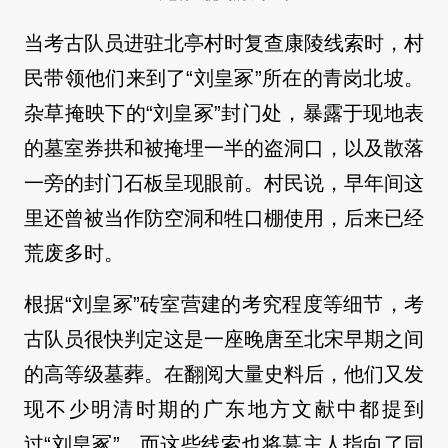
当考古队员进驻北亭村时复查康陵线索时，村
民带领他们来到了“刘皇冢”所在的青岗北坡。
杂草掩映下的“刘皇冢”封门处，暴露于现地表
的墓室券拱和被掩埋一半的盗洞口，以及散落
一旁的封门石板呈现眼前。村民说，早年间这
里还曾被当作防空洞和牲口棚使用，后来已经
荒废多时。
根据“刘皇冢”砖室营建的考究程度等细节，考
古队员很快判定这是一座晚唐至北宋早期之间
的高等级墓葬。在翻阅大量史料后，他们又发
现不少明清时期的广东地方文献中都提到
过“刘皇冢”，而这些线索也将墓主人指向了同