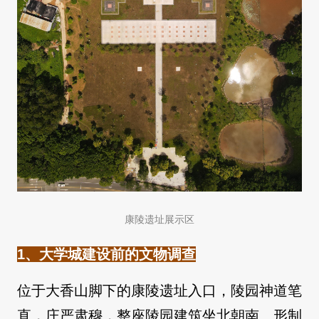
康陵遗址展示区
1、大学城建设前的文物调查
位于大香山脚下的康陵遗址入口，陵园神道笔
直，庄严肃穆，整座陵园建筑坐北朝南、形制