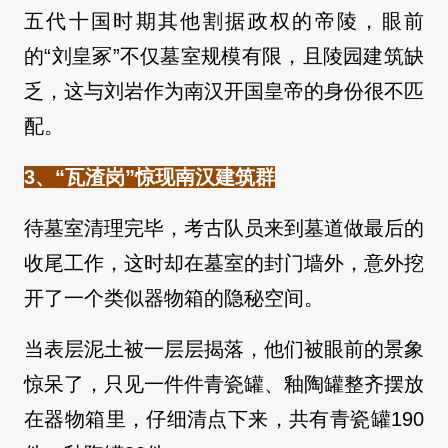
五代十国时期其他割据政权的帝陵，眼前
的“刘皇冢”不仅墓室规模有限，且陵园建筑缺
乏，这与刘岩作为南汉开国皇帝的身份很不匹
配。
3、“瓦渣岗”惊现南汉建筑群
待墓室清理完毕，考古队员来到墓道做最后的
收尾工作，这时却在墓室的封门墙外，意外挖
开了一个类似器物箱的隐秘空间。
当表层泥土被一层层揭落，他们被眼前的景象
惊呆了，只见一件件青瓷罐、釉陶罐整齐摆放
在器物箱里，仔细清点下来，共有青瓷罐190