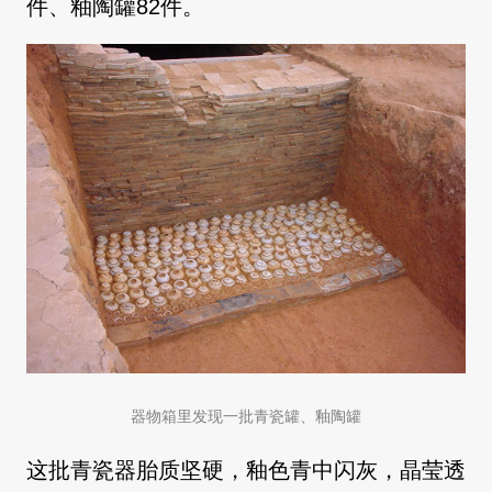
件、釉陶罐82件。
器物箱里发现一批青瓷罐、釉陶罐
这批青瓷器胎质坚硬，釉色青中闪灰，晶莹透