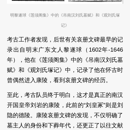
明黎遂球《莲须阁集》中的《吊南汉刘氏墓赋》和《观刘氏塚
记》
考古工作者发现，后世有关哀册文碑最早的记
录出自明末广东文人黎遂球（1602年-1646
年），他在《莲须阁集》中的《吊南汉刘氏墓
赋》和《观刘氏塚记》中，记录了他在怀古时
曾偶然进入康陵，看到哀册文碑的经历。
至此，考古队员终于明白，这才是真正的南汉
开国皇帝刘岩的康陵，此前的“刘皇冢”则是刘
隐的德陵。康陵哀册文碑的发现，不仅明确了
墓主人的身份和下葬年代，还更正了以往文献