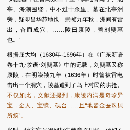
亭。海潮围绕，中不过十余里。墓在北亭洲
旁，疑即昌华苑地也。崇祯九年秋，洲间有雷
出，奋而成穴。……陵曰康陵，盖刘龑墓
也。”
根据屈大均（1630年-1696年）在《广东新语
卷十九·坟语·刘龑墓》中的记载，刘龑墓又称
康陵，在明崇祯九年（1636年）时曾被雷电
击出一个洞穴，陵墓遭到了岛上村民的哄抢。
不仅如此，文献还提到，康陵内满是奇珍异
宝，金人、宝镜、砚台……且“地皆金蚕珠贝
所筑”。