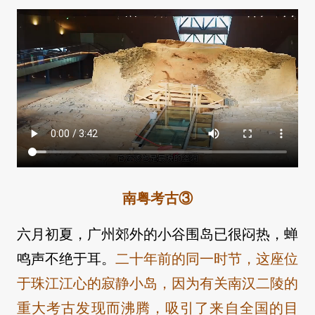
南粤考古③
六月初夏，广州郊外的小谷围岛已很闷热，蝉
鸣声不绝于耳。
二十年前的同一时节，这座位
于珠江江心的寂静小岛，因为有关南汉二陵的
重大考古发现而沸腾，吸引了来自全国的目