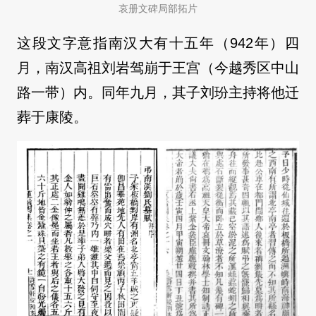
哀册文碑局部拓片
这段文字意指南汉大有十五年（942年）四
月，南汉高祖刘岩驾崩于王宫（今越秀区中山
路一带）内。同年九月，其子刘玢主持将他迁
葬于康陵。