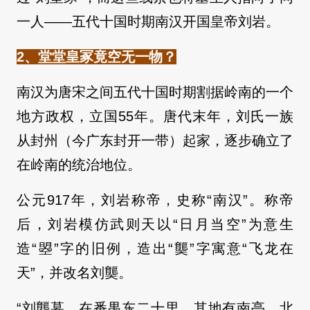
一人——五代十国时期南汉开国皇帝刘岩。
2、堂堂皇冢竟空无一物？
南汉为唐宋之间五代十国时期割据岭南的一个
地方政权，立国55年。唐代末年，刘氏一族
从封州（今广东封开一带）起家，逐步确立了
在岭南的统治地位。
公元917年，刘岩称帝，史称“南汉”。称帝
后，刘岩模仿武则天以“日月当空”为意生
造“曌”字的旧例，造出“龑”字寓意“飞龙在
天”，并改名刘龑。
“刘龑墓，在番禺东二十里，其地有南亭、北