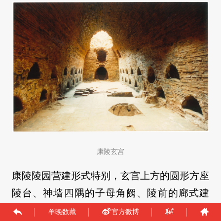
康陵玄宫
康陵陵园营建形式特别，玄宫上方的圆形方座
陵台、神墙四隅的子母角阙、陵前的廊式建
筑，这些都不曾在历代陵寝中出现过。
它也是
羊晚数藏
官方微博