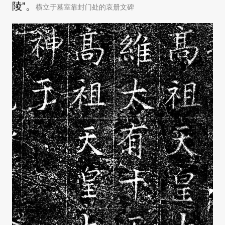
陵”。
横立于墓室靠封门处的哀册文碑