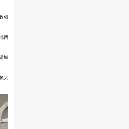
政领
批留
猎城
筑大