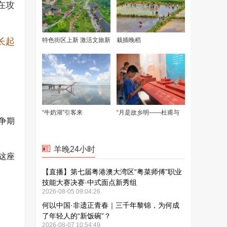
在攻
长起
争期
这座