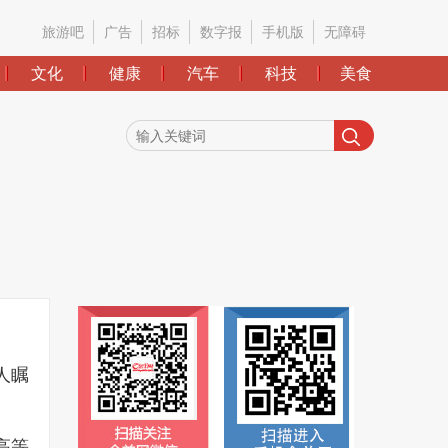
旅游吧
广告
招标
数字报
手机版
无障碍
文化
健康
汽车
科技
美食
人瞩
高等