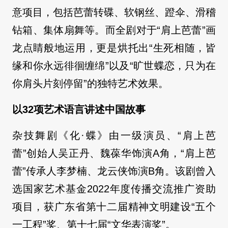
意项目，包括芭蕾转碟、软钢丝、蹬伞、滑稽
钻箱、集体扇舞等。而全剧对于“肩上芭蕾”画
龙点睛般地运用，更是烘托出“生死相随，皆
缘和你永远徘徊缠绵”以及“旷世蝶恋，只为在
你肩头片刻停留”的独特艺术效果。
以32项艺术语言讲述中国故事
杂技舞剧《化·蝶》由一级演员、“肩上芭
蕾”创始人吴正丹、魏葆华饰演A角，“肩上芭
蕾”传承人李梦楠、龙云侠饰演B角。该剧曾入
选国家艺术基金2022年度传播交流推广资助
项目，获广东省第十二届精神文明建设“五个
一工程”奖、第十七届“文华表演奖”。