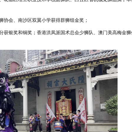
狮协会、南沙区双翼小学获得群狮组金奖；
分获银奖和铜奖；香港洪凤派国术总会少狮队、澳门美高梅金狮