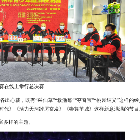
赛在线上举行总决赛
出心裁，既有“采仙草”“救渔翁”“夺奇宝”“桃园结义”这样的经
时代》《活力天河踔厉奋发》《狮舞羊城》这样新意满满的节目
富多样的主题。