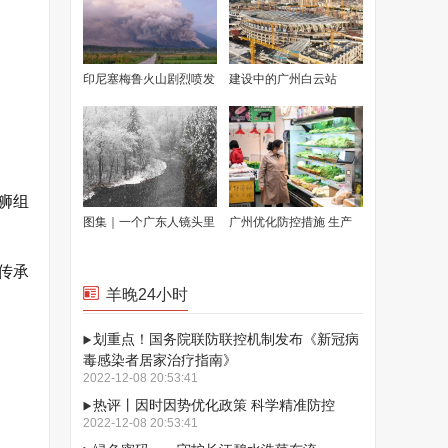
印尼塞梅鲁火山剧烈喷发
建设中的广州白云站
处最高警戒级别
狮组
图集｜一个广东人镜头里
广州优化防控措施 生产
的东北雪景
生活有序恢复
传承
羊晚24小时
划重点！国务院联防联控机制发布《新冠病
毒感染者居家治疗指南》
2022-12-08 20:53:41
热评丨因时因势优化政策 科学精准防控
2022-12-08 20:53:41