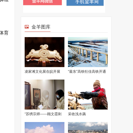
金羊图库
体育
凌家滩文化展在皖开展
“最东”高铁牡佳高铁开通
再现5000多年前古人生
运营一周年 安全运送旅
活面貌
客超350万人次
“苏绣宗师——顾文霞刺
采收浅水藕
绣艺术回顾展”在苏州博
物馆开展