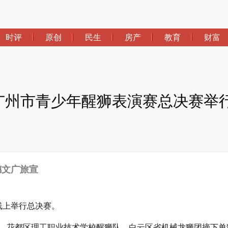
时评
原创
民生
房产
教育
财富
广州市青少年醒狮表演赛总决赛举
穗文广旅宣
线上举行总决赛。
、花都区理工职业技术学校醒狮队、白云区省机械龙狮团摘下单