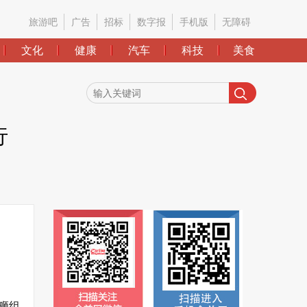
旅游吧
广告
招标
数字报
手机版
无障碍
文化
健康
汽车
科技
美食
行
狮组