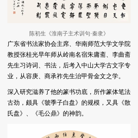
陈初生《淮南子主术训句·秦隶》
广东省书法家协会主席、华南师范大学文学院
教授张桂光早年师从岭南名宿朱庸斋、李曲斋
先生习诗词、书法，后考入中山大学古文字专
业，从容庚、商承祚先生治甲骨金文之学。
深入研究滋养了他的篆书功底，所作篆体笔法
古劲，颇具《虢季子白盘》的规模，又具《散
氏盘》、《毛公鼎》的神韵。