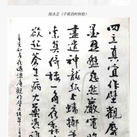
陈永正《子夜四时秋歌》