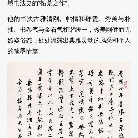
域书法史的“拓荒之作”。
他的书法古雅清刚。帖情和碑意、秀美与朴
拙、书卷气与金石气和谐统一，秀美刚健而无
媚姿俗态，处处流露出典雅灵动的风采和个人
的笔墨情趣。