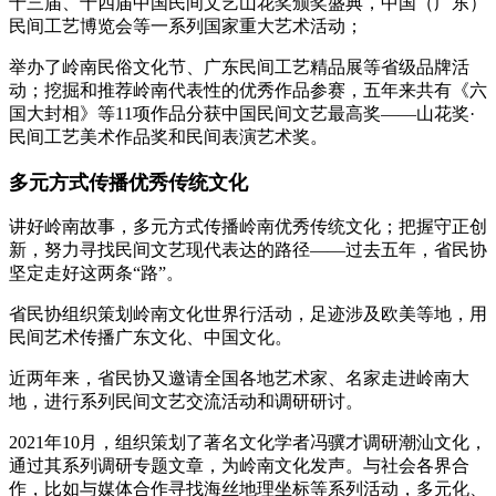
十三届、十四届中国民间文艺山花奖颁奖盛典，中国（广东）
民间工艺博览会等一系列国家重大艺术活动；
举办了岭南民俗文化节、广东民间工艺精品展等省级品牌活
动；挖掘和推荐岭南代表性的优秀作品参赛，五年来共有《六
国大封相》等11项作品分获中国民间文艺最高奖——山花奖·
民间工艺美术作品奖和民间表演艺术奖。
多元方式传播优秀传统文化
讲好岭南故事，多元方式传播岭南优秀传统文化；把握守正创
新，努力寻找民间文艺现代表达的路径——过去五年，省民协
坚定走好这两条“路”。
省民协组织策划岭南文化世界行活动，足迹涉及欧美等地，用
民间艺术传播广东文化、中国文化。
近两年来，省民协又邀请全国各地艺术家、名家走进岭南大
地，进行系列民间文艺交流活动和调研研讨。
2021年10月，组织策划了著名文化学者冯骥才调研潮汕文化，
通过其系列调研专题文章，为岭南文化发声。与社会各界合
作，比如与媒体合作寻找海丝地理坐标等系列活动，多元化、