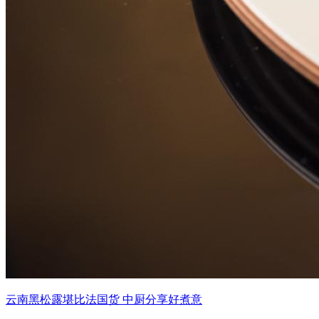
云南黑松露堪比法国货 中厨分享好煮意