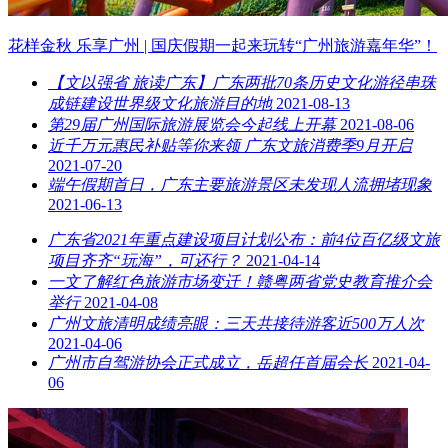
花样金秋 乐享广州 | 国庆假期一起来玩转“广州旅游嘉年华”！
【文以强省 旅读广东】广东两批70条历史文化游径串珠
成链建设世界级文化旅游目的地
2021-08-13
第29届广州国际旅游展览会今起线上开幕
2021-08-06
近千万元惠民补贴等你来领 广东文旅消费季9月开启
2021-07-20
端午假期首日，广东主要旅游景区未发现人流拥堵现象
2021-06-13
广东省2021年重点建设项目计划公布：前4位百亿级文旅
项目齐齐“玩海”，可还行？
2021-04-14
一文了解红色旅游市场变迁！赣粤两省党史教育推介会
举行
2021-04-08
广州文旅清明成绩亮眼：三天共接待游客近500万人次
2021-04-06
广州市自驾游协会正式成立，岳超任首届会长
2021-04-
06