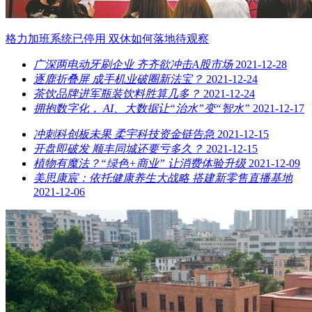
格力加班系统已停用 双休如何落地待观察
广深两电动牙刷企业 齐齐欲冲击A股市场
2021-12-28
逐鹿折叠屏 成手机业破圈新法宝？
2021-12-24
茶饮品牌进军瓶装饮料胜算几多？
2021-12-24
拥抱数字化， AI、大数据让“治水”变“智水”
2021-12-17
冲刺科创板未果 柔宇科技资金链告急
2021-12-15
开盘即破发 顺丰同城还要亏多久？
2021-12-15
植物有魔法？“绿色+商业” 让消费体验升级
2021-12-09
美思康宸：依托健康养生大战略 搭建新零售直播基地
2021-12-06