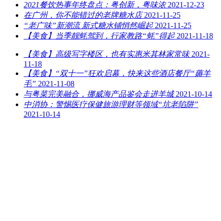
2021餐饮热事年终盘点：粤创新，粤味浓
2021-12-23
在广州，你不能错过的老牌糖水店
2021-11-25
“老广味”新潮流 新式糖水铺悄然崛起
2021-11-25
【美食】当季靓蚝驾到，行家教路“蚝”得起
2021-11-18
【美食】高级写字楼区，也有实惠米其林家常味
2021-
11-18
【美食】“双十一”狂欢启幕，快来这些酒店餐厅“薅羊
毛”
2021-11-08
与粤菜完美融合，挪威海产品鉴会走进羊城
2021-10-14
中消协：警惕医疗保健旅游理财等领域“坑老陷阱”
2021-10-14