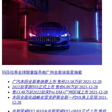
玛莎拉蒂全球限量版亮相广州全新涂装星瀚紫
广汽本田全新奥德赛上市 售价23.58万起
2021-12-28
2022款零跑T03正式上市 售价6.89万起
2021-12-28
售13.48万起2022款宋Pro DM-i广州区域上市
2021-12-28
丰田全面化战略在雷克萨斯全新一代NX身上呈现
2021-
12-28
全新荣威RX5 MAX&全新荣威RX5 eMAX正式上市 售价