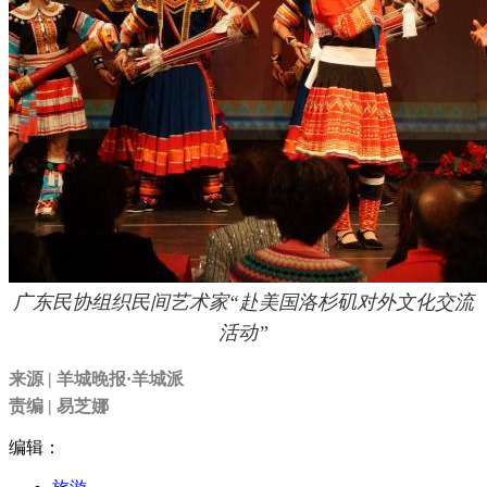
广东民协组织民间艺术家“赴美国洛杉矶对外文化交流
活动”
来源 | 羊城晚报·羊城派
责编 | 易芝娜
编辑：