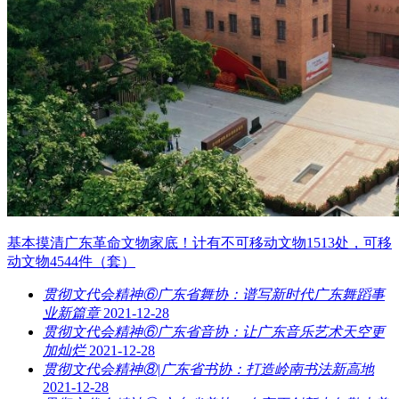
基本摸清广东革命文物家底！计有不可移动文物1513处，可移
动文物4544件（套）
贯彻文代会精神⑥广东省舞协：谱写新时代广东舞蹈事
业新篇章
2021-12-28
贯彻文代会精神⑥广东省音协：让广东音乐艺术天空更
加灿烂
2021-12-28
贯彻文代会精神⑧|广东省书协：打造岭南书法新高地
2021-12-28