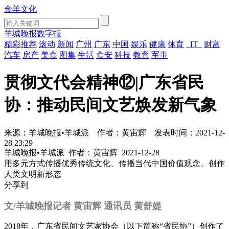
金羊文化
羊城晚报数字报
精彩推荐
滚动
新闻
广州
广东
中国
娱乐
健康
体育
IT
财富
汽车
房产
美食
图集
生活
食安
科技
教育
军事
贯彻文代会精神⑫|广东省民
协：推动民间文艺焕发新气象
来源：羊城晚报•羊城派
作者：黄宙辉
发表时间：2021-12-
28 23:29
羊城晚报•羊城派
作者：黄宙辉
2021-12-28
用多元方式传播优秀传统文化、传播当代中国价值观念、创作
人类文明新形态
分享到
文/羊城晚报记者 黄宙辉 通讯员 黄舒媞
2018年，广东省民间文艺家协会（以下简称“省民协”）创作了