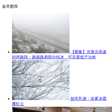
金羊图库
【图集】京珠北高速
封闭路段：路面路肩部分结冰，可见度低于50米
韶关乳源：浓雾冰霜
覆红云