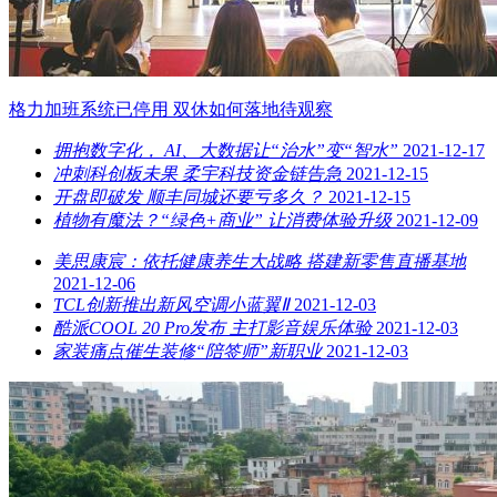
格力加班系统已停用 双休如何落地待观察
拥抱数字化， AI、大数据让“治水”变“智水”
2021-12-17
冲刺科创板未果 柔宇科技资金链告急
2021-12-15
开盘即破发 顺丰同城还要亏多久？
2021-12-15
植物有魔法？“绿色+商业” 让消费体验升级
2021-12-09
美思康宸：依托健康养生大战略 搭建新零售直播基地
2021-12-06
TCL创新推出新风空调小蓝翼Ⅱ
2021-12-03
酷派COOL 20 Pro发布 主打影音娱乐体验
2021-12-03
家装痛点催生装修“陪签师”新职业
2021-12-03