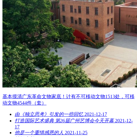
基本摸清广东革命文物家底！计有不可移动文物1513处，可移
动文物4544件（套）
由《独立思考》引发的一些回忆
2021-12-17
打造国际艺术盛典 第26届广州艺博会今天开幕
2021-12-
17
他是一个重情感恩的人
2021-11-25