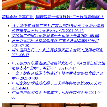
花样金秋 乐享广州 | 国庆假期一起来玩转“广州旅游嘉年华”！
【文以强省 旅读广东】广东两批70条历史文化游径串珠
成链建设世界级文化旅游目的地
2021-08-13
第29届广州国际旅游展览会今起线上开幕
2021-08-06
近千万元惠民补贴等你来领 广东文旅消费季9月开启
2021-07-20
端午假期首日，广东主要旅游景区未发现人流拥堵现象
2021-06-13
广东省2021年重点建设项目计划公布：前4位百亿级文旅
项目齐齐“玩海”，可还行？
2021-04-14
一文了解红色旅游市场变迁！赣粤两省党史教育推介会
举行
2021-04-08
广州文旅清明成绩亮眼：三天共接待游客近500万人次
2021-04-06
广州市自驾游协会正式成立，岳超任首届会长
2021-04-
06