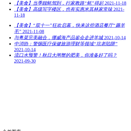
【美食】当季靓蚝驾到，行家教路“蚝”得起
2021-11-18
【美食】高级写字楼区，也有实惠米其林家常味
2021-
11-18
【美食】“双十一”狂欢启幕，快来这些酒店餐厅“薅羊
毛”
2021-11-08
与粤菜完美融合，挪威海产品鉴会走进羊城
2021-10-14
中消协：警惕医疗保健旅游理财等领域“坑老陷阱”
2021-10-14
流口水预警！秋日大闸蟹的肥美，你准备好了吗？
2021-09-30