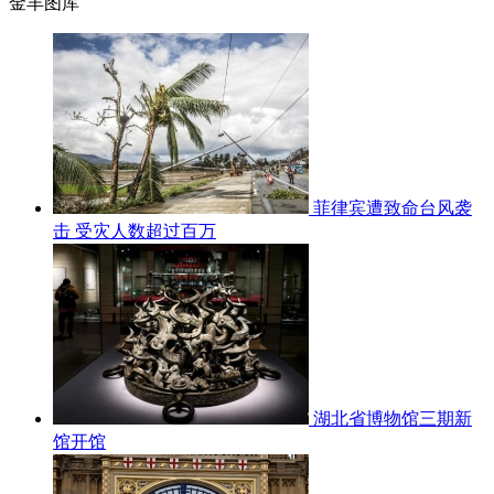
金羊图库
菲律宾遭致命台风袭
击 受灾人数超过百万
湖北省博物馆三期新
馆开馆