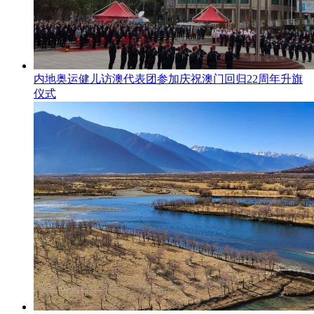
内地奥运健儿访澳代表团参加庆祝澳门回归22周年升旗
仪式