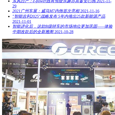
东风日产：e-power既有驾驶乐趣亦具备安心感
2021-11-
29
2021广州车展：威马M7内饰首次亮相
2021-11-16
"智能吉利2025"战略发布 5年内推出25款新能源产品
2021-11-01
智能进化后，这款B级轿车的市场地位更加巩固——体验
中期改款后的全新雅阁
2021-10-28