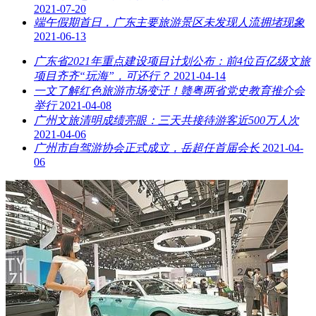
2021-07-20
端午假期首日，广东主要旅游景区未发现人流拥堵现象
2021-06-13
广东省2021年重点建设项目计划公布：前4位百亿级文旅
项目齐齐“玩海”，可还行？
2021-04-14
一文了解红色旅游市场变迁！赣粤两省党史教育推介会
举行
2021-04-08
广州文旅清明成绩亮眼：三天共接待游客近500万人次
2021-04-06
广州市自驾游协会正式成立，岳超任首届会长
2021-04-
06