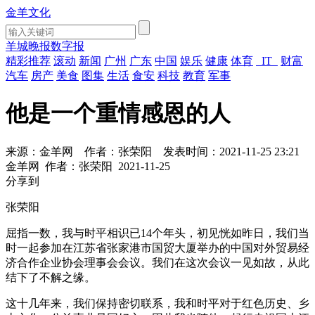
金羊文化
羊城晚报数字报
精彩推荐
滚动
新闻
广州
广东
中国
娱乐
健康
体育
IT
财富
汽车
房产
美食
图集
生活
食安
科技
教育
军事
他是一个重情感恩的人
来源：金羊网
作者：张荣阳
发表时间：2021-11-25 23:21
金羊网
作者：张荣阳
2021-11-25
分享到
张荣阳
屈指一数，我与时平相识已14个年头，初见恍如昨日，我们当
时一起参加在江苏省张家港市国贸大厦举办的中国对外贸易经
济合作企业协会理事会会议。我们在这次会议一见如故，从此
结下了不解之缘。
这十几年来，我们保持密切联系，我和时平对于红色历史、乡