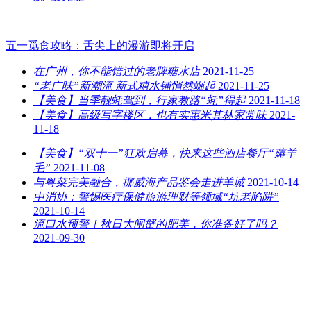
五一觅食攻略：舌尖上的漫游即将开启
在广州，你不能错过的老牌糖水店
2021-11-25
“老广味”新潮流 新式糖水铺悄然崛起
2021-11-25
【美食】当季靓蚝驾到，行家教路“蚝”得起
2021-11-18
【美食】高级写字楼区，也有实惠米其林家常味
2021-
11-18
【美食】“双十一”狂欢启幕，快来这些酒店餐厅“薅羊
毛”
2021-11-08
与粤菜完美融合，挪威海产品鉴会走进羊城
2021-10-14
中消协：警惕医疗保健旅游理财等领域“坑老陷阱”
2021-10-14
流口水预警！秋日大闸蟹的肥美，你准备好了吗？
2021-09-30