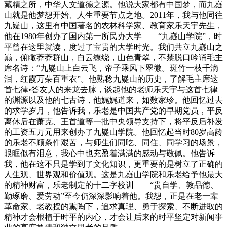
藏精之所，中华人文道德之源。他说大家都有中国梦，而九嶷
山就是他梦想开始、人生重要节点之地。2011年，我与他同往
九嶷山，这里有中国著名的农林科学家、教育家乐天宇先生，
他在1980年创办了国内第一所民办大学——“九嶷山学院”，时
平曾在这里就读，度过了宝贵的大学时光。我们共立九嶷山之
巅，俯瞰莽莽群山，白云缭绕，山色青翠，不禁脱口吟诵毛主
席名诗：“九嶷山上白云飞，帝子乘风下翠微。斑竹一枝千滴
泪，红霞万朵百重衣”。他熟稔九嶷山的历史，了解毛主席这
首七律•答友人的来龙去脉，谈起他的老师乐天宇与这首七律
的渊源以及他的七古诗，他娓娓道来，如数家珍。他回忆过去
的求学岁月，他告诉我，乐老是中国共产党的早期党员，平反
离休后在萧克、王首道等一批中央领导支持下，将平反后补发
的工资五万元用来创办了九嶷山学院。他回忆起当时80岁高龄
的乐老不顾条件艰苦，与师生们同吃、同住、同学习的场景，
眼眶似有泪意，我心中也充盈着满满的感动与敬佩。他告诉
我，他在这不只是学到了文化知识，更重要的是树立了正确的
人生观、世界观和价值观。这是九嶷山学院和乐老给予他最大
的精神财富，乐老制定的十二字校训——“贵自学、敦品德、
勤琢磨、爱劳动”至今仍深深影响着他。我想，正是在老一辈
革命家、老教授的熏陶下，追求真理、勇于探索、不断进取的
精神才会根植于时平的内心，才会让后来的时平坚定对新闻事