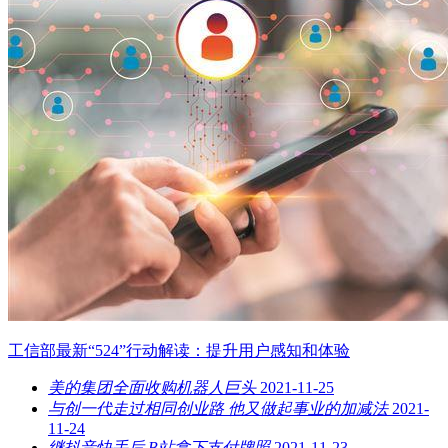
工信部最新“524”行动解读：提升用户感知和体验
美的集团全面收购机器人巨头
2021-11-25
与创一代走过相同创业路 他又做起事业的加减法
2021-
11-24
继抖音快手后 B站拿下支付牌照
2021-11-23