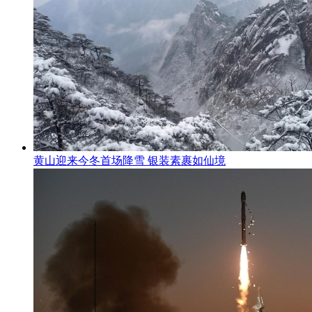
黄山迎来今冬首场降雪 银装素裹如仙境