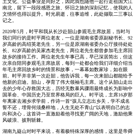
土文化、公益事业是同好之，因此我也随他一起行走祖国大江
南北，留下一段段感恩之旅、怀旧之旅的深刻记忆，使我的人
文情怀也得以提升。时光易逝，往事追维，此处撷取二三事以
记之。
2020年5月，时平和我从长沙赴韶山参观毛主席故居，当时与
我们同行的是时平两位老友，一位是湖南省委原副秘书长、92
岁高龄的高绍英老先生，另一位是原湖南省委办公厅接待处处
长、82岁高龄的吴家杰老先生，两位老先生都曾参加毛主席回
故乡的接待工作。两位老先生年事已高，早已深居简出，但这
次亲自陪同参观毛主席故居，每到一处都会给我们详细介绍当
年毛主席回故乡时的情景和故事，一幕幕如数家珍，如在眼
前。时平并非第一次赴韶，他告诉我，每一次来韶山都能给予
他新的启迪。韶山，孕育了伟大领袖毛主席。这个从韶山走出
去的少年心存救国大志，历经无数暴风骤雨最终成长为影响中
国革命、中国历史乃至世界格局的巨人。时平说，主席16岁那
年离家去湘乡求学前，作诗一首“孩儿立志出乡关，学不成名
誓不还，埋骨何须桑梓地，人生无处不青山“以表明自己的志
向和决心，这首诗一直激励着他寻找更广阔的天地，激励他乘
风破浪、披荆斩棘。
湖南九嶷山对时平来说，有着极特殊深厚的感情，这里是帝舜