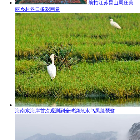
航拍江苏昆山周庄美
丽乡村冬日多彩画卷
海南东海岸首次观测到全球濒危水鸟黑脸琵鹭