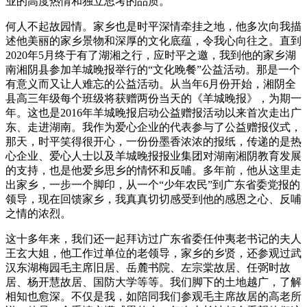
业的高度热情和独立思考的品质。
何人不起故园情。家乡也是时平深情牵挂之地，他多次向我描
述他美丽的家乡景物和深厚的文化底蕴，令我心向往之。直到
2020年5月终于有了湖湘之行，应时平之邀，我到他的家乡湖
南湘阴县参加羊城晚报举行的“文化晚餐”公益活动。那是一个
有意义而又让人难忘的公益活动。从当年6月份开始，湘阴全
县高三年级每个班级将获赠两份当天的《羊城晚报》，为期一
年。这也是2016年羊城晚报启动公益赠报活动以来首次走出广
东、走进湖南。我作为爱心企业的代表参与了公益赠报仪式，
那天，时平笑得很开心，一份份墨香浓浓的报纸，传递的是热
心企业、爱心人士以及羊城晚报报业集团对湖南湘阴教育发展
的支持，也是他爱乡思乡的情怀和反哺。多年前，他从这里走
出家乡，一步一个脚印，从一个“少年农民”到广东省委党报的
领导，现在回馈家乡，我真真切切感受到他的感恩之心、反哺
之情的浓烈。
这十多年来，我们还一起拜访过广东省委任仲夷老书记的夫人
王玄大姐，他工作过单位的老领导，家乡的乡贤，还参观过武
汉东湖梅园毛主席旧居、岳麓书院、左宗棠故居、任弼时故
居、杨开慧故居、国防大学等等。我们脚下的土地越广，了解
相知也愈深。不仅是我，如陪同我们参观毛主席故居的高老所