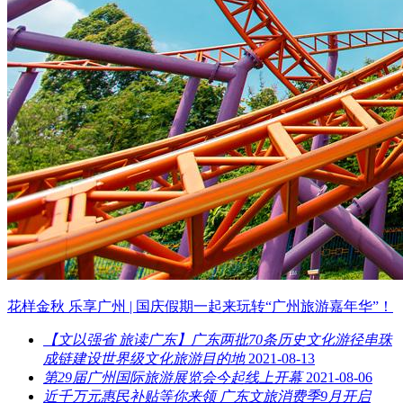
花样金秋 乐享广州 | 国庆假期一起来玩转“广州旅游嘉年华”！
【文以强省 旅读广东】广东两批70条历史文化游径串珠
成链建设世界级文化旅游目的地
2021-08-13
第29届广州国际旅游展览会今起线上开幕
2021-08-06
近千万元惠民补贴等你来领 广东文旅消费季9月开启