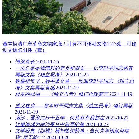
基本摸清广东革命文物家底！计有不可移动文物1513处，可移
动文物4544件（套）
情深意长
2021-11-25
一位总是令我愧对的老乡和朋友——记李时平同志和其
再版文集《独立思考》
2021-11-25
铁肩担道义，妙手著文章——欣闻李时平同志 《独立思
考》文集再版有感
2021-11-19
校友的祝福——《独立思考》修订再版赘言
2021-11-19
道义在肩——贺李时平同志文集《独立思考》修订再版
2021-11-19
南沙，逐浪先行十五年，何其有幸我都在
2021-10-27
让星海成为南沙夜空中最亮的星
2021-10-27
文学经典《鄙视》横扫热销榜单：当代青年该如何摆
脱“爱无能”？
2021-10-20