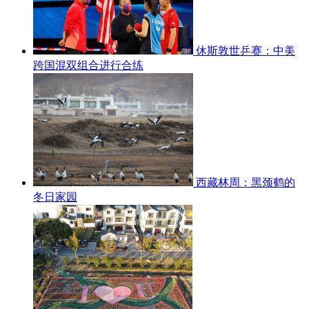
休斯敦世乒赛：中美
跨国混双组合进行合练
西藏林周：黑颈鹤的
冬日家园