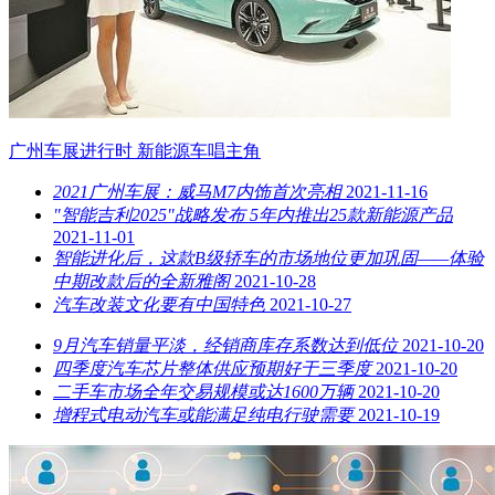
广州车展进行时 新能源车唱主角
2021广州车展：威马M7内饰首次亮相
2021-11-16
"智能吉利2025"战略发布 5年内推出25款新能源产品
2021-11-01
智能进化后，这款B级轿车的市场地位更加巩固——体验
中期改款后的全新雅阁
2021-10-28
汽车改装文化要有中国特色
2021-10-27
9月汽车销量平淡，经销商库存系数达到低位
2021-10-20
四季度汽车芯片整体供应预期好于三季度
2021-10-20
二手车市场全年交易规模或达1600万辆
2021-10-20
增程式电动汽车或能满足纯电行驶需要
2021-10-19