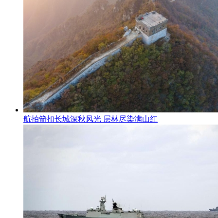
航拍箭扣长城深秋风光 层林尽染满山红