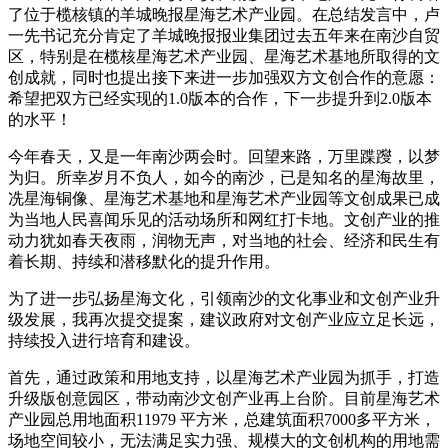
了位于榄核镇的羊城晚报星海艺术产业园。在总结发言中，卢
一先书记充分肯定了羊城晚报报业集团过去五年来在南沙自贸
区，特别是在榄核星海艺术产业园、星海艺术基地所取得的文
创成就，同时也提出接下来进一步加强双方文创合作的意愿：
希望把双方已经实现的1.0版本的合作，下一步提升到2.0版本
的水平！
今年春天，又是一年南沙两会时。回望来路，万里蹀躞，以梦
为归。所幸岁月不负人，如今的南沙，已是知名的星海故里，
冼星海铜像、星海艺术基地和星海艺术产业园等文创成果已成
为当地人民喜闻乐见的活动场所和网红打卡地。文创产业的推
动力犹如春天夜雨，润物无声，对当地的社会、经济和民生有
着长期、持续和潜移默化的提升作用。
为了进一步弘扬星海文化，引领南沙的文化事业和文创产业升
级发展，我再次提交提案，建议政府对文创产业应立足长远，
持续投入进行培育和建设。
首先，通过政策和用地支持，以星海艺术产业园为抓手，打造
升级版创意园区，带动南沙文创产业再上台阶。目前星海艺术
产业园总用地面积11979 平方米，总建筑面积7000多平方米，
场地空间较小，无法满足实力强、规模大的文创机构的用地需