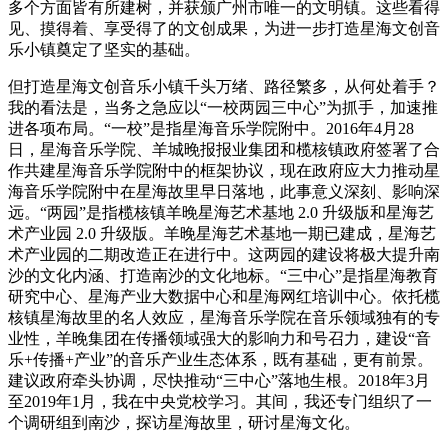
多个方面皆有所建树，并获颁广州市唯一的文明镇。这些看得
见、摸得着、享受得了的文创成果，为进一步打造星海文创音
乐小镇奠定了坚实的基础。
但打造星海文创音乐小镇千头万绪、路径繁多，从何处着手？
我的看法是，当务之急应以“一校两园三中心”为抓手，加速推
进各项布局。“一校”是指星海音乐学院附中。2016年4月28
日，星海音乐学院、羊城晚报报业集团和榄核镇政府签署了合
作共建星海音乐学院附中的框架协议，现在政府应大力推动星
海音乐学院附中在星海故里早日落地，此事意义深刻、影响深
远。“两园”是指榄核镇羊晚星海艺术基地 2.0 升级版和星海艺
术产业园 2.0 升级版。羊晚星海艺术基地一期已建成，星海艺
术产业园的二期改造正在进行中。这两园的建设将极大提升南
沙的文化内涵、打造南沙的文化地标。“三中心”是指星海教育
研究中心、星海产业大数据中心和星海网红培训中心。依托榄
核镇星海故里的名人效应，星海音乐学院在音乐领域独有的专
业性，羊晚集团在传播领域强大的影响力和号召力，建设“音
乐+传播+产业”的音乐产业生态体系，既有基础，更有前景。
建议政府牵头协调，尽快推动“三中心”落地生根。2018年3月
至2019年1月，我在中央党校学习。其间，我还专门组织了一
个调研组到南沙，探访星海故里，研讨星海文化。