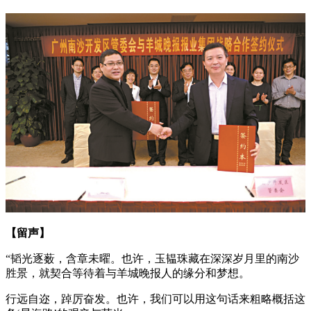
【留声】
“韬光逐薮，含章未曜。也许，玉韫珠藏在深深岁月里的南沙
胜景，就契合等待着与羊城晚报人的缘分和梦想。
行远自迩，踔厉奋发。也许，我们可以用这句话来粗略概括这