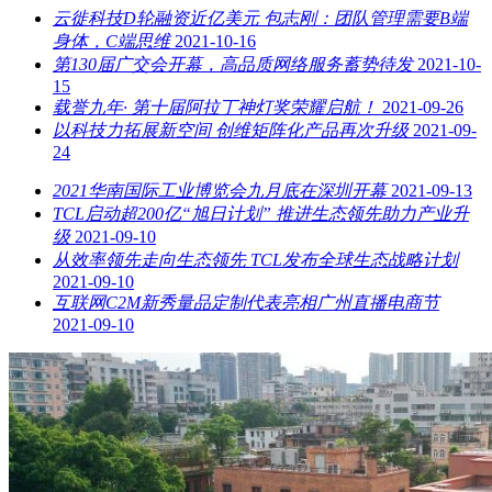
云徙科技D轮融资近亿美元 包志刚：团队管理需要B端
身体，C端思维
2021-10-16
第130届广交会开幕，高品质网络服务蓄势待发
2021-10-
15
载誉九年· 第十届阿拉丁神灯奖荣耀启航！
2021-09-26
以科技力拓展新空间 创维矩阵化产品再次升级
2021-09-
24
2021华南国际工业博览会九月底在深圳开幕
2021-09-13
TCL启动超200亿“旭日计划” 推进生态领先助力产业升
级
2021-09-10
从效率领先走向生态领先 TCL发布全球生态战略计划
2021-09-10
互联网C2M新秀量品定制代表亮相广州直播电商节
2021-09-10