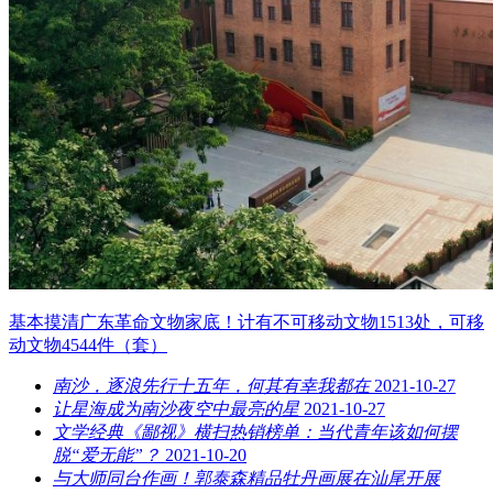
基本摸清广东革命文物家底！计有不可移动文物1513处，可移
动文物4544件（套）
南沙，逐浪先行十五年，何其有幸我都在
2021-10-27
让星海成为南沙夜空中最亮的星
2021-10-27
文学经典《鄙视》横扫热销榜单：当代青年该如何摆
脱“爱无能”？
2021-10-20
与大师同台作画！郭泰森精品牡丹画展在汕尾开展