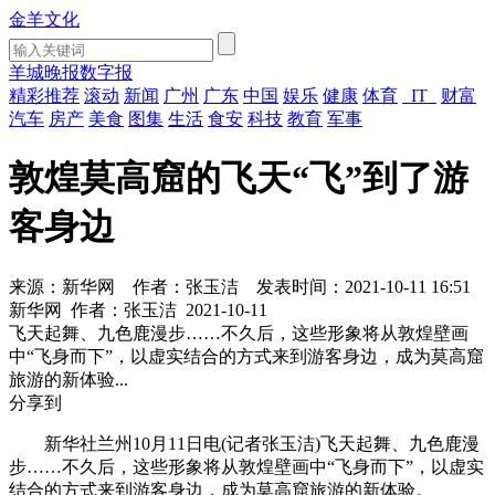
金羊文化
羊城晚报数字报
精彩推荐
滚动
新闻
广州
广东
中国
娱乐
健康
体育
IT
财富
汽车
房产
美食
图集
生活
食安
科技
教育
军事
敦煌莫高窟的飞天“飞”到了游
客身边
来源：新华网
作者：张玉洁
发表时间：2021-10-11 16:51
新华网
作者：张玉洁
2021-10-11
飞天起舞、九色鹿漫步……不久后，这些形象将从敦煌壁画
中“飞身而下”，以虚实结合的方式来到游客身边，成为莫高窟
旅游的新体验...
分享到
新华社兰州10月11日电(记者张玉洁)飞天起舞、九色鹿漫
步……不久后，这些形象将从敦煌壁画中“飞身而下”，以虚实
结合的方式来到游客身边，成为莫高窟旅游的新体验。