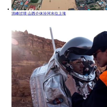
洪峰过境 山西介休汾河水位上涨