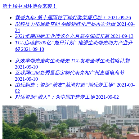
第七届中国环博会来袭！
载誉九年· 第十届阿拉丁神灯奖荣耀启航！
2021-09-26
以科技力拓展新空间 创维矩阵化产品再次升级
2021-09-
24
2021华南国际工业博览会九月底在深圳开幕
2021-09-13
TCL启动超200亿“旭日计划” 推进生态领先助力产业升
级
2021-09-10
从效率领先走向生态领先 TCL发布全球生态战略计划
2021-09-10
互联网C2M新秀量品定制代表亮相广州直播电商节
2021-09-10
由玩到造：资深“胶友”荔湾打造“潮玩梦工场”
2021-09-
02
对话资深“胶人”：为中国IP造梦工场
2021-09-02