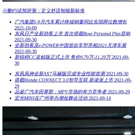
小鹏P5试驾评测：定义舒适智能新标准
广汽集团1-9月汽车累计终端销量同比实现两位数增长
2021-10-09
东风日产全新劲客上市 首次搭载Bose Personal Plus音响
2021-09-30
全新劲客及e-POWER中国首款车型亮相2021天津车展
2021-09-30
新锐程CC蓝鲸版正式上市 售价9.79万-11.29万
2021-09-
30
东风风神全新AX7马赫版完成专业性能首测
2021-09-30
搭载Honda CONNECT 3.0智导互联 新凌派上市
2021-09-
29
品鉴广汽丰田赛那：MPV市场的有力竞争者
2021-09-29
宏光MINI在广州举办潮妆舞会活动
2021-09-14