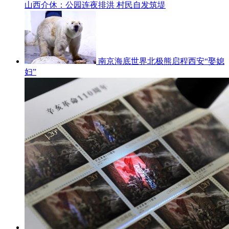
山西介休：公园连夜排洪 村民自发筑堤
南京海底世界北极熊启程西安“娶媳
妇”