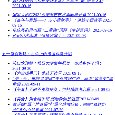
青少版图书《从长安到罗马》将真正“走”进意大利
2021-09-16
国家大剧院2021台湖演艺艺术周即将开幕
2021-09-16
《奋斗与辉煌——广东小康叙事》：讲述小康故事
2021-
09-16
传统粤剧再创新 “二度梅”演绎《南越宫词》
2021-09-16
还记山水湘城（值得收藏！）
2021-09-03
五一觅食攻略：舌尖上的漫游即将开启
流口水预警！秋日大闸蟹的肥美，你准备好了吗？
2021-09-30
【为食猫手记】美味无边界
2021-09-13
“美「食」每刻·新加坡”美食节到广州，地道“娘惹菜”等
你尝
2021-09-11
【美食】不时不食顺德菜，粗料精做考心思
2021-09-02
【美食】为食猫手记|感动你的是温度
2021-08-09
家乐福“原产地直采”打通全球供应链，秘鲁“森林奶
油”直达百姓餐桌
2021-07-30