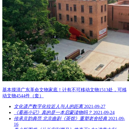
基本摸清广东革命文物家底！计有不可移动文物1513处，可移
动文物4544件（套）
文化遗产数字化拉近人与人的距离
2021-09-27
《看画小记》真的是一本启蒙读物吗？
2021-09-24
传承京韵典范 北京曲剧《茶馆》重塑老舍经典
2021-09-
16