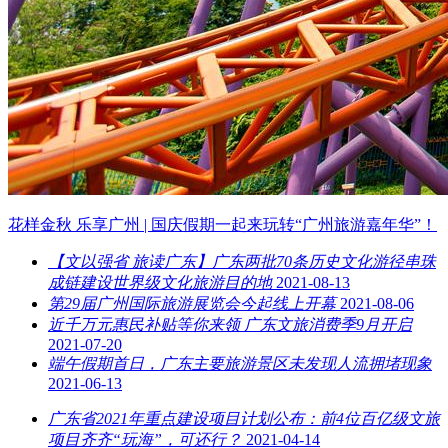
花样金秋 乐享广州 | 国庆假期一起来玩转“广州旅游嘉年华”！
【文以强省 旅读广东】广东两批70条历史文化游径串珠
成链建设世界级文化旅游目的地
2021-08-13
第29届广州国际旅游展览会今起线上开幕
2021-08-06
近千万元惠民补贴等你来领 广东文旅消费季9月开启
2021-07-20
端午假期首日，广东主要旅游景区未发现人流拥堵现象
2021-06-13
广东省2021年重点建设项目计划公布：前4位百亿级文旅
项目齐齐“玩海”，可还行？
2021-04-14