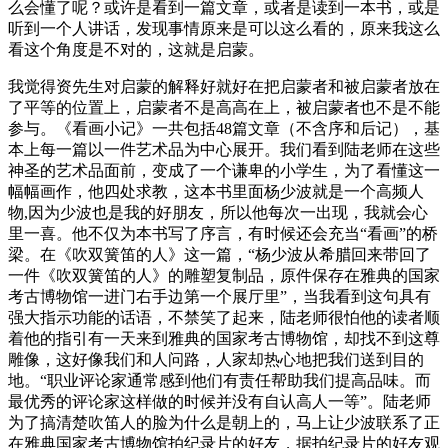
么会懂了呢？或许是看到一篇文章，或者是读到一本书，或是
听到一个人讲话，发现事情原来是可以这么看的，原来我这么
看这个角度是不对的，这就是启蒙。
我觉得资先生对启蒙的解释好就好在把启蒙者和被启蒙者放在
了平等的位置上，启蒙者不是高高在上，被启蒙者也不是不能
参与。《看画小记》一共包括48篇文章（不含序和后记），基
本上每一篇以一件艺术品为中心展开。我们看到陆老师在这些
神圣的艺术品面前，变成了一个谦卑的小学生，为了看懂这一
幅幅画作，他四处求教，这本书里面杨少波就是一个高频人
物,因为少波也是我的好朋友，所以他每次一出现，我就会心
里一喜。他不仅为本书写了序言，有时候还会充当“看画”的桥
梁。在《吹双簧笛的人》这一篇，“杨少波从希腊回来带回了
一件《吹双簧笛的人》的雕塑复制品，原件保存在雅典的国家
考古博物馆一进门右手边第一个展厅里”，当我看到这句具有
强大指示功能的话语，不禁笑了起来，陆老师很怕他的读者顺
着他的指引有一天来到雅典的国家考古博物馆，却找不到这尊
雕像，这好像我们和人问路，人家却热心地把我们送到目的
地。“职业评论家通常感到他们有责任帮助我们提高品味。而
最优秀的评论家这样做的时候并没有自认高人一等”。陆老师
为了搞清楚吹笛人的脸为什么是朝上的，马上让少波联系了正
在雅典国家考古博物馆拍纪录片的好友，据拍纪录片的好友观