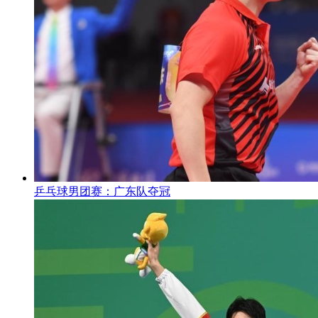
乒乓球男团赛：广东队夺冠