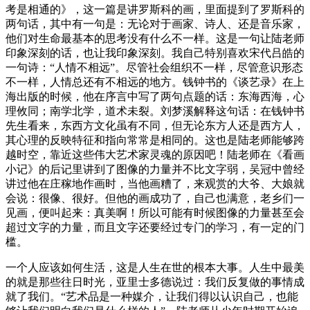
考是相通的》，这一篇是讲罗斯科的画，里面提到了罗斯科的
两句话，其中有一句是：无论对于画家、诗人、还是音乐家，
他们对生命最基本的思考没有什么不一样。这是一句让陆老师
印象深刻的话，也让我印象深刻。我自己特别喜欢宋代吕皓的
一句诗：“人情不相远”。尽管社会组织不一样，尽管意识形态
不一样，人情总还有不相远的地方。钱钟书的《谈艺录》在上
海出版的时候，他在序言中写了两句点题的话：东海西海，心
理攸同；南学北学，道术未裂。刘梦溪解释这句话：在钱钟书
先生看来，东西方文化虽有不同，但无论东方人还是西方人，
其心理的反映特征和指向常常是相同的。这也是陆老师能够跨
越时空，靠近这些伟大艺术家灵魂的原因吧！陆老师在《看画
小记》的后记里讲到了图像的力量并不比文字弱，吴冠中曾经
讲过他在庄稼地作画时，当他画糟了，来观赏的大爷、大娘就
会说：很像、很好。但他的画成功了，自己也满意，老乡们一
见画，便叫起来：真美啊！所以可能有时候图像的力量甚至会
超过文字的力量，而且文字还要经过专门的学习，有一定的门
槛。
一个人应该如何生活，这是人生在世的根本大事。人生中最美
的就是那些往日时光，亚里士多德说过：我们反复做的事情成
就了我们。“艺术品是一种媒介，让我们得以认识自己，也能