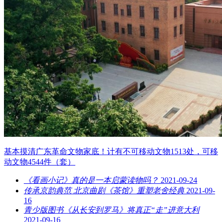
基本摸清广东革命文物家底！计有不可移动文物1513处，可移
动文物4544件（套）
《看画小记》真的是一本启蒙读物吗？
2021-09-24
传承京韵典范 北京曲剧《茶馆》重塑老舍经典
2021-09-
16
青少版图书《从长安到罗马》将真正“走”进意大利
2021-09-16