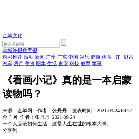
金羊文化
羊城晚报数字报
精彩推荐
滚动
新闻
广州
广东
中国
娱乐
健康
体育
IT
财富
汽车
房产
美食
图集
生活
食安
科技
教育
军事
《看画小记》真的是一本启蒙
读物吗？
来源：金羊网
作者：张丹丹
发表时间：2021-09-24 08:57
金羊网
作者：张丹丹
2021-09-24
一个人应该如何生活，这是人生在世的根本大事。
分享到