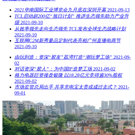
2021华南国际工业博览会九月底在深圳开幕
2021-09-13
TCL启动超200亿“旭日计划” 推进生态领先助力产业升
级
2021-09-10
从效率领先走向生态领先 TCL发布全球生态战略计划
2021-09-10
互联网C2M新秀量品定制代表亮相广州直播电商节
2021-09-10
由玩到造：资深“胶友”荔湾打造“潮玩梦工场”
2021-09-
02
对话资深“胶人”：为中国IP造梦工场
2021-09-02
格力电器巨资接盘银隆 以18.28亿元竞得逾30%股权
2021-09-02
市场监管总局出手 共享充电宝太贵或成过去式？
2021-
09-01