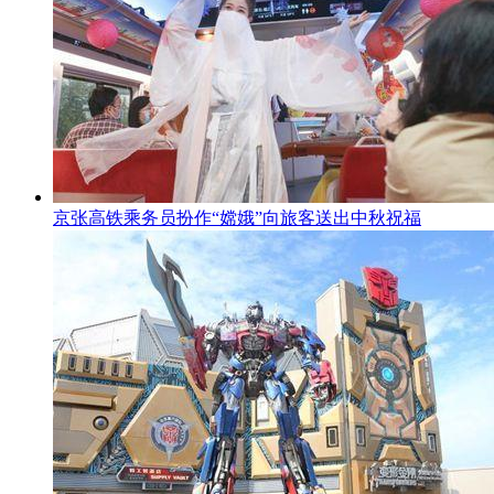
京张高铁乘务员扮作“嫦娥”向旅客送出中秋祝福