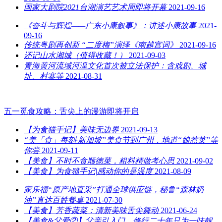
国家大剧院2021台湖演艺艺术周即将开幕
2021-09-16
《奋斗与辉煌——广东小康叙事》：讲述小康故事
2021-
09-16
传统粤剧再创新 “二度梅”演绎《南越宫词》
2021-09-16
还记山水湘城（值得收藏！）
2021-09-03
青海黄河流域河湟文化首次被立法保护：含戏剧、城
址、村寨等
2021-08-31
五一觅食攻略：舌尖上的漫游即将开启
【为食猫手记】美味无边界
2021-09-13
“美「食」每刻·新加坡”美食节到广州，地道“娘惹菜”等
你尝
2021-09-11
【美食】不时不食顺德菜，粗料精做考心思
2021-09-02
【美食】为食猫手记|感动你的是温度
2021-08-09
家乐福“原产地直采”打通全球供应链，秘鲁“森林奶
油”直达百姓餐桌
2021-07-30
【美食】芳香蔬菜：清新美味舌尖舞动
2021-06-24
【美食&父爱②】父亲引入门，修行二十年只为一味靓