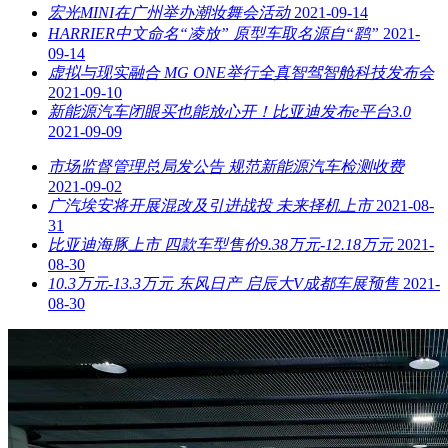
宏光MINI在广州举办潮妆舞会活动
2021-09-14
HARRIER中文命名“凌放” 原型车取名源自“鹞”
2021-
09-14
虚拟与现实融合 MG ONE举行全真智驾智舱科技发布会
2021-09-10
新能源汽车闭眼买也能放心开！比亚迪发布e平台3.0
2021-09-09
市场监督管理总局发公告 规范新能源汽车检测收费
2021-09-02
广汽埃安将开展混改及引进战投 未来择机上市
2021-08-
31
比亚迪海豚上市 四款车型售价9.38万元-12.18万元
2021-
08-30
10.3万元-13.3万元 东风日产 启辰大V成都车展预售
2021-
08-30