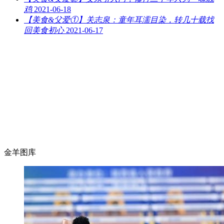
鸡
2021-06-18
【美食&父爱①】关志泉：童年耳濡目染，转几十载找
回美食初心
2021-06-17
金羊图库