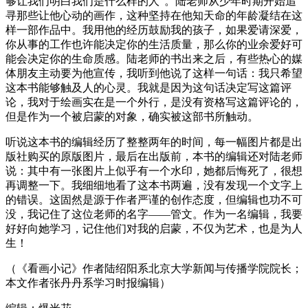
够让我们明白我们是什么样的人”。陆老师从少年时期开始追
寻那些让他心动的画作，这种坚持在他知天命的年龄凝结在这
样一部作品中。我用他的经历鼓励我的孩子，如果爱请深爱，
你从事的工作也许能决定你的生活质量，那么你的业余爱好可
能会决定你的生命质感。陆老师的书出来之后，有些热心的媒
体朋友主动要为他宣传，我听到他说了这样一句话：我只希望
这本书能够触及人的心灵。我就是因为这句话决定写这篇评
论，我对于绘画实在是一个外行，是没有资格写这篇评论的，
但是作为一个被启蒙的对象，确实被这部书所触动。
听说这本书的编辑经历了整整两年的时间，每一幅图片都是出
版社购买的原版图片，最后在出版前，本书的编辑还对陆老师
说：其中有一张图片上似乎有一个水印，她都后悔死了，很想
再调整一下。我细细地看了这本书两遍，没有发现一个文字上
的错误。这固然是源于作者严谨的创作态度，但编辑也功不可
没，我记住了这位老师的名字——管文。作为一名编辑，我要
好好向她学习，记住他们对我的启蒙，不仅为艺术，也是为人
生！
（《看画小记》作者陆绍阳系北京大学新闻与传播学院院长；
本文作者张丹丹系学习时报编辑）