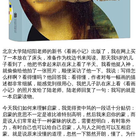
北京大学陆绍阳老师的新书《看画小记》出版了，我在网上买
了一本放在了床头，准备作为枕边书来阅读。那天我9岁的儿
子看到了，他把书拿起来趴在床上看了半天。我看他挺入神，
就偷偷给他拍了一张照片，顺便采访了他一下。我说：写得怎
么样啊？看得懂吗？他回答我：看得懂，作者对每一幅画的描
述都非常细腻，能感觉到很用心。我把儿子趴在床上看《看画
小记》的照片发给了陆老师。陆老师回复了一句：我写的就是
一本启蒙读物。
今天我们如何来理解启蒙，我觉得资中筠的一段话十分贴切：
启蒙的意思不一定是谁比谁特别高明，然后我来启你的蒙，而
是说人们常常处于一种蒙昧的状态，需要想明白，有时靠外
力，有时自己也可以给自己启蒙，人与人之间也可以互相启
蒙。就是说原来没懂的道理，忽然一下豁然开朗，懂了。为什