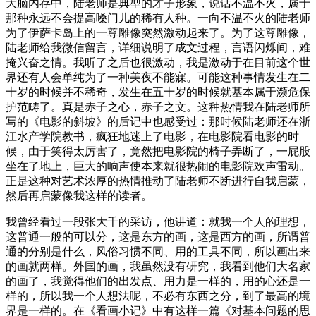
大脑内存中，陆老师是典型的才子形象，说话不温不火，属于
那种永远不会提高嗓门儿的稀有人种。一向不温不火的陆老师
为了伊萨卡岛上的一尊雕像突然激动起来了。为了这尊雕像，
陆老师给我微信留言，详细说明了成文过程，言语闪烁间，难
掩兴奋之情。我听了之后也很激动，我是激动于在目前这个世
界还有人会单纯为了一种美夜不能寐。可能这种事情发生在二
十岁的时候并不稀奇，发生在五十岁的时候就基本属于濒危保
护范畴了。真是赤子之心，赤子之文。这种热情我在陆老师所
写的《电影的斜坡》的后记中也感受过：那时候陆老师还在浙
江水产学院教书，疯狂地迷上了电影，在电影院看电影的时
候，由于笑得太厉害了，竟然把电影院的椅子弄断了，一屁股
坐在了地上，巨大的响声使本来就很热闹的电影院欢声雷动。
正是这种对艺术浓厚的热情推动了陆老师不断进行自我启蒙，
然后再启蒙像我这样的读者。
我曾经看过一段张大千的采访，他讲道：就我一个人的理想，
这普通一般的可以分，这是东方的画，这是西方的画，所谓普
通的分别是什么，风俗习惯不同、用的工具不同，所以画出来
的画就两样。外国的画，我虽然没有研究，我看到他们大名家
的画了，我觉得他们的出发点、用力是一样的，用的心还是一
样的，所以我一个人想法呢，不必有东西之分，到了最高的境
界是一样的。在《看画小记》中有这样一篇《对基本问题的思