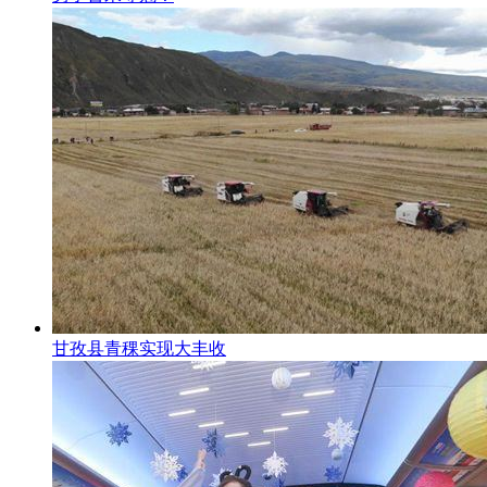
甘孜县青稞实现大丰收