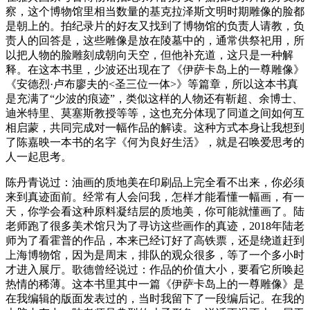
察，这个博物馆里相当数量的基克拉泽斯文明时期雕像的脸都
是朝上的。拍纪录片的好友又找到了博物馆的负责人请教，负
责人的回答是，这些雕像是放在陵墓中的，通常供祭祀用，所
以把人物的脸雕刻成朝向天空，但他补充道，这只是一种解
释。在这本书里，少波还出现在了《伊萨卡岛上的一尊雕像》
《安德烈·卢布廖夫的<圣三位一体>》等篇章，所以这本书真
是充满了“少波的痕迹”，类似这样的人物还有靳超、余博士、
迪米特里、莫塞斯教授等等，这也充分体现了同道之间如何互
相启蒙，共同完成对一幅作品的解读。这种方式本身让我想到
了陈嘉映一本书的名字《何为良好生活》，就是召唤爱思考的
人一起思考。
陈丹青说过：油画的质地美在印刷品上完全看不出来，你必须
来到真迹面前。经常有人会问我，怎样才能看懂一幅画，有一
天，你学会看这种原料凝结层的质地美，你可能就懂画了。陆
老师跑了很多美术馆只为了寻访这些画作的真迹，2018年陆老
师为了看霍普的作品，本来已经订好了高铁票，还是绕道赶到
上海博物馆，因为是周末，排队的观众很多，等了一个多小时
才进入展厅。歌德曾经说过：作品的价值大小，要看它所唤起
热情的稀薄。这本书里其中一篇《伊萨卡岛上的一尊雕像》是
在我编辑的版面发表过的，当时我留下了一段编后记。在我的