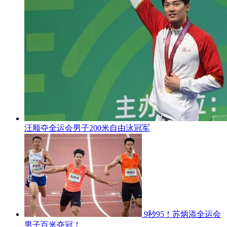
汪顺夺全运会男子200米自由泳冠军
9秒95！苏炳添全运会
男子百米夺冠！