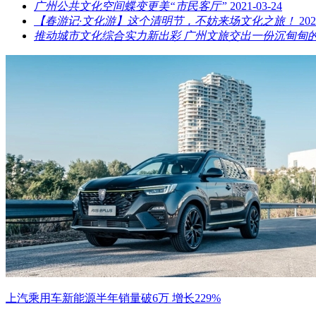
广州公共文化空间蝶变更美“市民客厅”
2021-03-24
【春游记·文化游】这个清明节，不妨来场文化之旅！
202
推动城市文化综合实力新出彩 广州文旅交出一份沉甸甸
上汽乘用车新能源半年销量破6万 增长229%