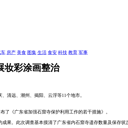
汽车
房产
美食
图集
生活
食安
科技
教育
军事
展妆彩涂画整治
庆、清远、潮州、揭阳、云浮等11个地市。
7日发布了《广东省加强石窟寺保护利用工作的若干措施》。
的成果。此次调查基本摸清了广东省内石窟寺遗存数量及保存状况