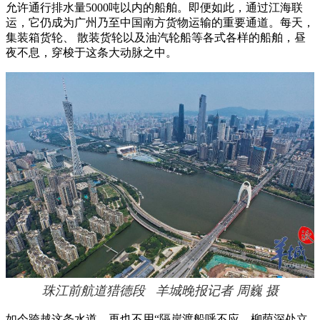
允许通行排水量5000吨以内的船舶。即便如此，通过江海联
运，它仍成为广州乃至中国南方货物运输的重要通道。每天，
集装箱货轮、 散装货轮以及油汽轮船等各式各样的船舶，昼
夜不息，穿梭于这条大动脉之中。
珠江前航道猎德段 羊城晚报记者 周巍 摄
如今跨越这条水道，再也不用“隔岸渡船呼不应，柳荫深处立