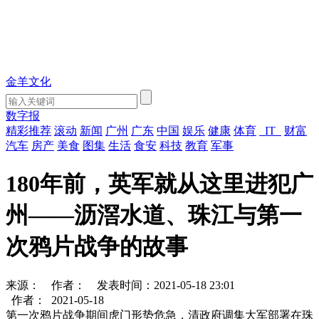
金羊文化
数字报
精彩推荐
滚动
新闻
广州
广东
中国
娱乐
健康
体育
IT
财富
汽车
房产
美食
图集
生活
食安
科技
教育
军事
180年前，英军就从这里进犯广
州——沥滘水道、珠江与第一
次鸦片战争的故事
来源：
作者：
发表时间：2021-05-18 23:01
作者：
2021-05-18
第一次鸦片战争期间虎门形势危急，清政府调集大军部署在珠