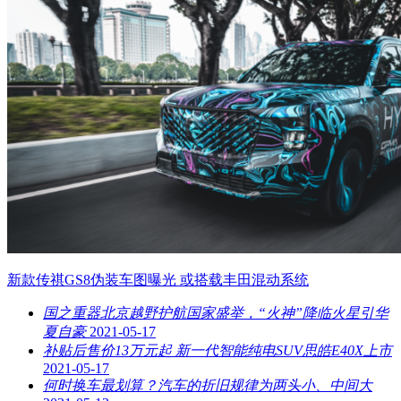
新款传祺GS8伪装车图曝光 或搭载丰田混动系统
国之重器北京越野护航国家盛举，“火神”降临火星引华
夏自豪
2021-05-17
补贴后售价13万元起 新一代智能纯电SUV思皓E40X上市
2021-05-17
何时换车最划算？汽车的折旧规律为两头小、中间大