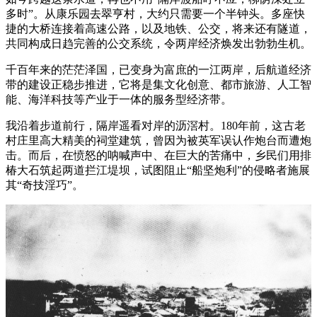
多时”。从康乐园去翠亨村，大约只需要一个半钟头。多座快
捷的大桥连接着高速公路，以及地铁、公交，将来还有隧道，
共同构成日趋完善的公交系统，令两岸经济焕发出勃勃生机。
千百年来的茫茫泽国，已变身为富庶的一江两岸，后航道经济
带的建设正稳步推进，它将是集文化创意、都市旅游、人工智
能、海洋科技等产业于一体的服务型经济带。
我沿着步道前行，隔岸遥看对岸的沥滘村。180年前，这古老
村庄里高大精美的祠堂建筑，曾因为被英军误认作炮台而遭炮
击。而后，在愤怒的呐喊声中、在巨大的苦痛中，乡民们用排
椿大石筑起两道拦江堤坝，试图阻止“船坚炮利”的侵略者施展
其“奇技淫巧”。