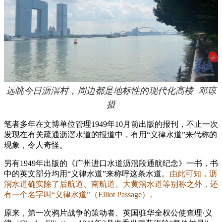
远眺今日沥滘村，周边都是地标性的现代化高楼 邓琼
摄
笔者多年在文博单位管理1949年10月前出版的报刊，不止一次
发现在有关疏通沥滘水道的报道中，有用“义律水道”来代称的
现象，令人奇怪。
另有1949年出版的《广州进口水道沥滘段通航纪念》一书，书
中的英文部分均用“义律水道”来称呼这条水道。
由此可知，沥
滘水道确实除了后航道、南航道、大黄滘水道等别称之外，还
有一个名字叫“义律水道”（Elliot Passage）。
原来，第一次鸦片战争的策动者、英国驻华全权公使查理·义