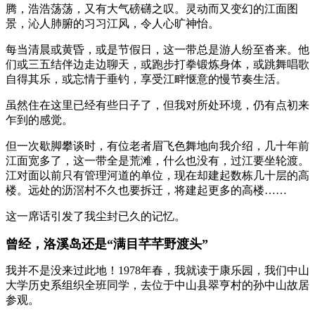
腾，浩浩荡荡，又有大气磅礴之叹。灵动而又变幻的江面图
景，沁人肺腑的习习江风，令人心旷神怡。
每当清晨或黄昏，或是节假日，这一带总是游人纷至沓来。他
们或三五结伴边走边聊天，或跑步打拳锻炼身体，或跳舞唱歌
自得其乐，或忘情于垂钓，享受江畔惬意的慢节奏生活。
虽然住在这里已经有些日子了，但我对所处环境，仍有点初来
乍到的感觉。
但一次歇脚攀谈时，有位老者眉飞色舞地向我介绍，几十年前
江面宽多了，这一带全是荒滩，什么也没有，过江要坐轮渡。
江对面以前只有管理河道的单位，现在却建起数栋几十层的高
楼。远处的沥滘村不久也要拆迁，将建起更多的高楼……
这一席话引发了我尘封已久的记忆。
曾经，洛溪岛还是“满目芊芊野渡头”
我并不是没来过此地！1978年春，我就读于康乐园，我们中山
大学历史系组织全班同学，去位于中山县翠亨村的孙中山故居
参观。