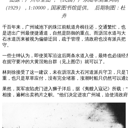
（1929），1:10000，国家图书馆提供。 后期制图：杜
卉
千百年来，广州城池下的珠江前航道舟楫往还，交通繁忙，也
是进出广州最便捷通道，自然是防御的重点。而沥滘水道与大
石水道历来被视为偏僻迂回，疏于管理，清政府也没有派兵把
守。
一些士绅认为，即使英军沿这后两条水道入侵，最终也必须经
在扼守要冲的大黄滘炮台群（见上图⑦）就可以了。
林则徐接受了这一建议，未在沥滘及大石河道派兵守卫，只是
重，也只是草草应付，没有完全堵塞，涨潮时船只仍然可以通
果然，英军攻陷虎门进入狮子洋后，据《夷艘入寇记》所载：
相接，遍树出卖鸦片之帜。”他们决定进攻广州城，迫使清政