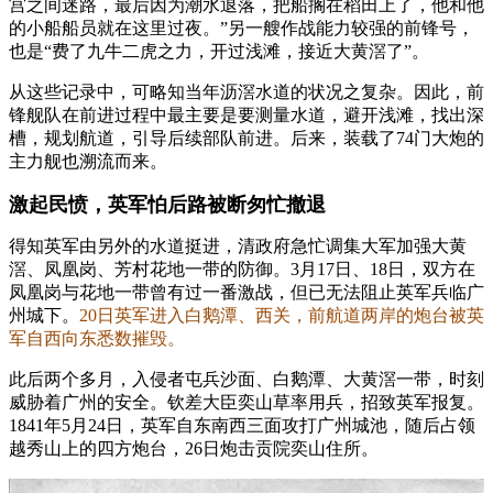
宫之间迷路，最后因为潮水退落，把船搁在稻田上了，他和他
的小船船员就在这里过夜。”另一艘作战能力较强的前锋号，
也是“费了九牛二虎之力，开过浅滩，接近大黄滘了”。
从这些记录中，可略知当年沥滘水道的状况之复杂。因此，前
锋舰队在前进过程中最主要是要测量水道，避开浅滩，找出深
槽，规划航道，引导后续部队前进。后来，装载了74门大炮的
主力舰也溯流而来。
激起民愤，英军怕后路被断匆忙撤退
得知英军由另外的水道挺进，清政府急忙调集大军加强大黄
滘、凤凰岗、芳村花地一带的防御。3月17日、18日，双方在
凤凰岗与花地一带曾有过一番激战，但已无法阻止英军兵临广
州城下。
20日英军进入白鹅潭、西关，前航道两岸的炮台被英
军自西向东悉数摧毁。
此后两个多月，入侵者屯兵沙面、白鹅潭、大黄滘一带，时刻
威胁着广州的安全。钦差大臣奕山草率用兵，招致英军报复。
1841年5月24日，英军自东南西三面攻打广州城池，随后占领
越秀山上的四方炮台，26日炮击贡院奕山住所。