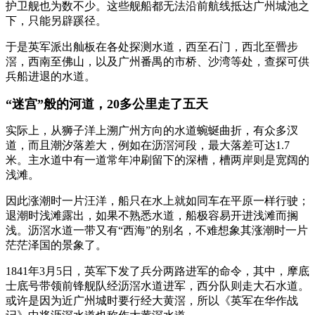
护卫舰也为数不少。这些舰船都无法沿前航线抵达广州城池之
下，只能另辟蹊径。
于是英军派出舢板在各处探测水道，西至石门，西北至罾步
滘，西南至佛山，以及广州番禺的市桥、沙湾等处，查探可供
兵船进退的水道。
“迷宫”般的河道，20多公里走了五天
实际上，从狮子洋上溯广州方向的水道蜿蜒曲折，有众多汊
道，而且潮汐落差大，例如在沥滘河段，最大落差可达1.7
米。主水道中有一道常年冲刷留下的深槽，槽两岸则是宽阔的
浅滩。
因此涨潮时一片汪洋，船只在水上就如同车在平原一样行驶；
退潮时浅滩露出，如果不熟悉水道，船极容易开进浅滩而搁
浅。沥滘水道一带又有“西海”的别名，不难想象其涨潮时一片
茫茫泽国的景象了。
1841年3月5日，英军下发了兵分两路进军的命令，其中，摩底
士底号带领前锋舰队经沥滘水道进军，西分队则走大石水道。
或许是因为近广州城时要行经大黄滘，所以《英军在华作战