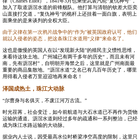
律（Charles Elliot），1841年3月也乘坐武装汽轮“复仇神号”，
加入了取道沥滘水道的前锋舰队。他打算与清朝的钦差大臣奕
山直接打交道，“复仇神号”的桅杆上还挂着一面白旗，表明上
面乘坐的是来谈判的全权大臣。
由于义律在第一次鸦片战争中的“作为”被英国政府认可，他们
就以入侵者的姿态，把这条珠江水道用“义律”来命名了。
这也是傲慢的英国人在以“发现新大陆”的殖民主义惯性思维，
来看待这块土地。广州城已有两千多年的历史“，而且未有河
南，先有沥滘村”，自明朝开海禁之后，这里就是广州南面最
重要的商品集散地。“沥滘水道”之名已有几百年历史了，哪里
用得着入侵者万里迢迢地再来命名！
泽国成热土，珠江大动脉
“尔曹身与名俱灭，不废江河万古流。”
时光荏苒，社会变迁，如今前航道与大石水道已不再作为货物
运输的通道。沥滘水道则经过多年的疏通和一系列整治，已经
成为珠江水路运输的大动脉。
据业内人士说，因受最高水位时桥梁净空高度的限制，这里只