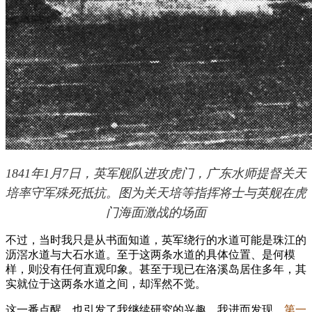
1841年1月7日，英军舰队进攻虎门，广东水师提督关天
培率守军殊死抵抗。图为关天培等指挥将士与英舰在虎
门海面激战的场面
不过，当时我只是从书面知道，英军绕行的水道可能是珠江的
沥滘水道与大石水道。至于这两条水道的具体位置、是何模
样，则没有任何直观印象。甚至于现已在洛溪岛居住多年，其
实就位于这两条水道之间，却浑然不觉。
这一番点醒，也引发了我继续研究的兴趣。我进而发现，
第一