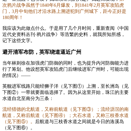
次鸦片战争虽然于1840年6月爆发，到1841年2月英军攻陷虎
门，3月中旬他们才沿水路上溯进犯到广州城下，距今正好是
180周年！
我应该为此做点什么。于是用了几个月时间，重新查阅《中国
近代史资料丛刊·鸦片战争》等浩繁的史料，就我所知所感，
记下这些文字。
避开清军布防，英军绕道逼近广州
当年林则徐在加强虎门防御的同时，也为提升内河防御能力进
行了筹划。他设想英军攻陷虎门后继续进军广州时，可能出现
的情况）——
英舰进军线路只能经狮子洋（见下图①）上溯，至长洲岛（见
下图②）一带就要面临选择了。因为从这里开始，珠江的主要
水道自北至南分为三条：
流经猎德的北航道，又称前航道（见下图③）；流经沥滘的南
航道，又称后航道（见下图④）；大石水道，又称三枝香水道
（见下图⑤）。
后航道与三枝香水道之间就是今日的洛溪岛
（见下图⑥）。