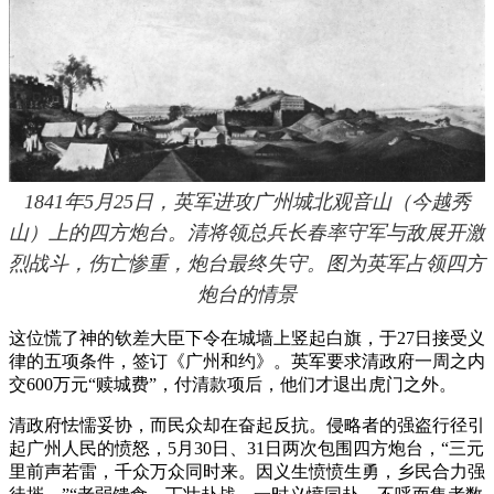
1841年5月25日，英军进攻广州城北观音山（今越秀
山）上的四方炮台。清将领总兵长春率守军与敌展开激
烈战斗，伤亡惨重，炮台最终失守。图为英军占领四方
炮台的情景
这位慌了神的钦差大臣下令在城墙上竖起白旗，于27日接受义
律的五项条件，签订《广州和约》。英军要求清政府一周之内
交600万元“赎城费”，付清款项后，他们才退出虎门之外。
清政府怯懦妥协，而民众却在奋起反抗。侵略者的强盗行径引
起广州人民的愤怒，5月30日、31日两次包围四方炮台，“三元
里前声若雷，千众万众同时来。因义生愤愤生勇，乡民合力强