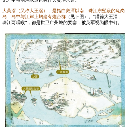
记》中将沥滘水道也称作大黄滘水道。
大黄滘（又称大王滘），是指白鹅潭以南、珠江东塱段的龟岗
岛，岛中与江岸上均建有炮台群
（见下图）。“猎德大王滘，
珠江两咽喉”，都是拱卫广州城的要塞，被英军视为眼中钉。