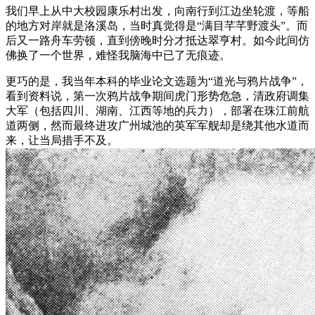
我们早上从中大校园康乐村出发，向南行到江边坐轮渡，等船
的地方对岸就是洛溪岛，当时真觉得是“满目芊芊野渡头”。而
后又一路舟车劳顿，直到傍晚时分才抵达翠亨村。如今此间仿
佛换了一个世界，难怪我脑海中已了无痕迹。
更巧的是，我当年本科的毕业论文选题为“道光与鸦片战争”，
看到资料说，第一次鸦片战争期间虎门形势危急，清政府调集
大军（包括四川、湖南、江西等地的兵力），部署在珠江前航
道两侧，然而最终进攻广州城池的英军军舰却是绕其他水道而
来，让当局措手不及。