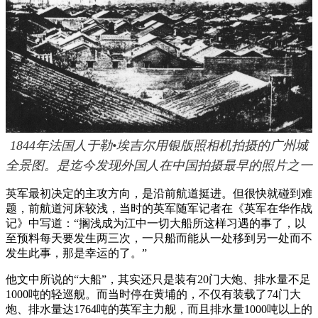
1844年法国人于勒•埃吉尔用银版照相机拍摄的广州城
全景图。是迄今发现外国人在中国拍摄最早的照片之一
英军最初决定的主攻方向，是沿前航道挺进。但很快就碰到难
题，前航道河床较浅，当时的英军随军记者在《英军在华作战
记》中写道：“搁浅成为江中一切大船所这样习遇的事了，以
至预料每天要发生两三次，一只船而能从一处移到另一处而不
发生此事，那是幸运的了。”
他文中所说的“大船”，其实还只是装有20门大炮、排水量不足
1000吨的轻巡舰。而当时停在黄埔的，不仅有装载了74门大
炮、排水量达1764吨的英军主力舰，而且排水量1000吨以上的