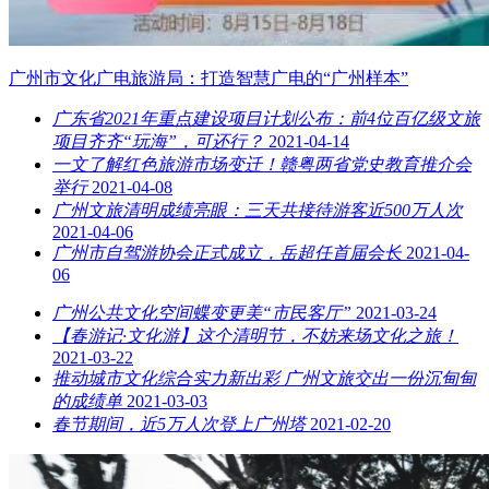
广州市文化广电旅游局：打造智慧广电的“广州样本”
广东省2021年重点建设项目计划公布：前4位百亿级文旅
项目齐齐“玩海”，可还行？
2021-04-14
一文了解红色旅游市场变迁！赣粤两省党史教育推介会
举行
2021-04-08
广州文旅清明成绩亮眼：三天共接待游客近500万人次
2021-04-06
广州市自驾游协会正式成立，岳超任首届会长
2021-04-
06
广州公共文化空间蝶变更美“市民客厅”
2021-03-24
【春游记·文化游】这个清明节，不妨来场文化之旅！
2021-03-22
推动城市文化综合实力新出彩 广州文旅交出一份沉甸甸
的成绩单
2021-03-03
春节期间，近5万人次登上广州塔
2021-02-20