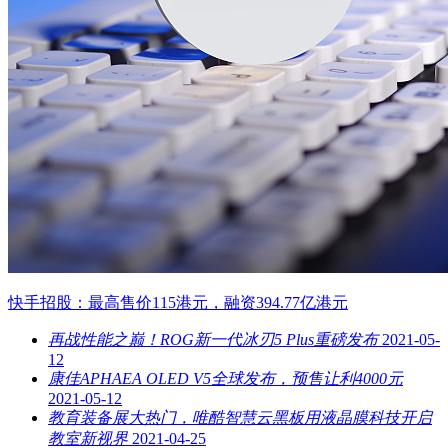
快手招股：最高售价115港元，融资394.77亿港元
再战性能之巅！ROG新一代冰刃5 Plus重磅发布
2021-05-
12
康佳APHAEA OLED V5全球发布，预售让利4000元
2021-05-12
教育装备展大热门，唯酷智慧云黑板用液晶膜科技开启
教室新视界
2021-04-25