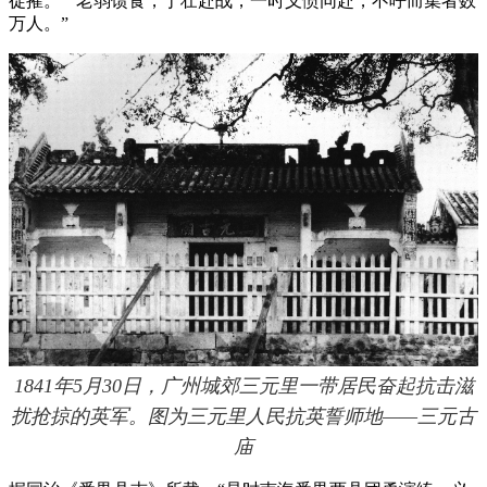
徒摧。”“老弱馈食，丁壮赴战，一时义愤同赴，不呼而集者数
万人。”
1841年5月30日，广州城郊三元里一带居民奋起抗击滋
扰抢掠的英军。图为三元里人民抗英誓师地——三元古
庙