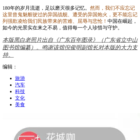
180年的岁月流逝，足以磨灭很多记忆。
然而，我们不应忘记
这里曾鬼魅般驶过的异国战舰、遭受的异国炮火，更不能忘记
列强欺凌给我们民族带来的苦难、屈辱与悲怆！
中国在崛起，
如今的光景实在来之不易，值得每一个人珍惜与守护。
本版黑白老照片出自《广东百年图录》（广东省立中山
图书馆编纂）。鸣谢该馆倪俊明副馆长对本版的大力支
持。
编辑：
旅游
汽车
科技
文化
美食