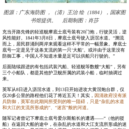
图源：广东海防图 ，（清）王治 绘（1884），国家图
书馆提供。 后期制图：肖莎
充当开路先锋的轻巡舰摩底士底号装有20门炮，行驶灵活，逆
风性能好。1841年3月8日，摩底士底号驶入沥滘水道。“溯流
而上，居民群涌到两岸来观看这样不平常的一幅景象。摩底士
底号一定是见于这条支流的第一只‘大船’。或许由于这里没有
防御工事，中国人不知道水量是足可以供船只行驶的。”
后面陆续跟进的有包括武装汽船、轻巡舰等数艘“大船”，另有
三个小船队，都是其他护卫舰所属的武装小船，临时抽调过
来。
英军从8日进入沥滘水道，到13日开始进攻大黄滘炮台群，仅
仅20多公里的路程他们花了将近五天！其实，
因清政府没有派
兵防御，英军在此期间所受到的唯一阻碍，只是“杂乱的水道
和大江的支流所形成的”、“迷宫”般的河道。
随军记者曾记下摩底士底号爱尔斯船长的遭遇——“（他的驳
船）在返回大船的途中，在杂乱的水道和大江支流所形成的迷