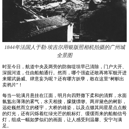
1844年法国人于勒·埃吉尔用银版照相机拍摄的广州城
全景图
时至今日，航道中央及两旁的防御堤坝早已清除，门户大开、
深掘河道，任由船舶通行。然而，哪个强盗还敢再将军舰开进
来耀武扬威、肆意妄为呢？还有哪方妖孽，敢在这里“树帜出
卖鸦片”！
每当一轮满月悬挂在江面，明月向四野撒下柔和的清辉，水面
氤氲出薄薄的雾气，水天相接，朦胧缥缈。两岸黛色的树影，
远处巍然而立的楼宇，大桥的雄姿，以及点缀其间星星点点般
的灯光，还有闪烁着红绿光芒的航标灯、缓缓而来的船舶信号
灯，组成一幅如梦似幻的画面，让人感受到温馨、安宁与满
足。