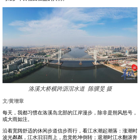
洛溪大桥横跨沥滘水道 陈骥旻 摄
文/黄增章
每天，我都习惯在洛溪岛北部的江岸漫步，除非是朔风怒号，
或大雨如注。
沿着宽阔舒适的休闲步道信步而行，看江水潮起潮落：涨潮时
波光粼粼，江水汩汩而上，忽觉乾坤倒转；退潮时江水翻滚奔