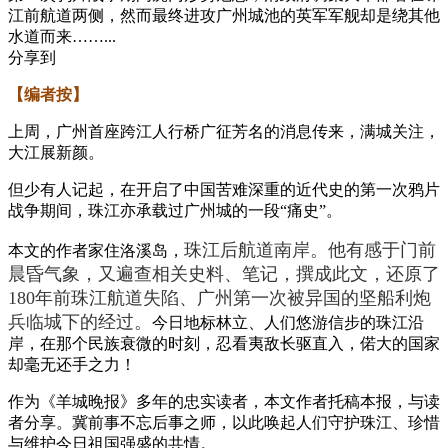
江前航道两侧，然而最终进攻广州城池的英军军舰却是绕其他
水道而来……...
分享到
【编者按】
上周，广州首座跨江人行桥广征芳名的消息传来，满城关注，
大江展新颜。
但少有人记起，在开启了中国苦难深重的近代史的第一次鸦片
战争期间，珠江亦承载过广州城的一段“痛史”。
珠江后航道南岸。他有感于门前
本文的作者家住洛溪岛，
晨昏气象，又遍查相关史料、笔记，撰成此文，还原了
180年前珠江航道失陷、广州第一次被异国的坚船利炮
兵临城下的经过。
今日地标林立、人们悠游信步的珠江沿
岸，在那个民族衰微的时刻，忍看夷敌长驱直入，偌大的国家
却毫无还手之力！
作为《羊城晚报》多年的忠实读者，本文作者托稿本报，与读
者分享。冀前事不忘后事之师，以此唤起人们守护珠江、珍惜
与维护今日祖国强盛的共情。