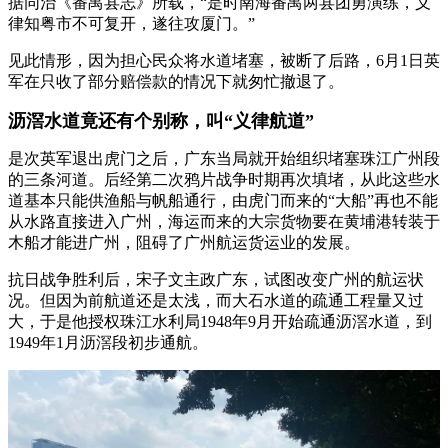
据同治《番禺县志》所载，“是时南海番禺两县团勇演练，义
律知粤市不可复开，遂往攻厦门。”
见此情形，因为担心民众将水道堵塞，被断了后路，6月1日英
军在只收了部分赔偿款的情况下就匆忙撤退了。
沥滘水道竟还有个别称，叫“义律航道”
是次英军退出虎门之后，广东当局就开始组织堵塞珠江广州段
的三条河道。后经第二次鸦片战争时期再次填堵，从此这些水
道基本只能供渔船与帆船通行，由虎门而来的“大船”再也不能
从水路直接进入广州，海运而来的大宗货物要在黄埔港转装于
木船才能进广州，阻碍了广州航运货运业的发展。
抗日战争胜利后，宋子文主政广东，试图改变广州的航运状
况。但因为前航道还是太浅，而大石水道的疏通工程量又过
大，于是他授权珠江水利局1948年9月开始疏通沥滘水道，到
1949年1月沥滘段初步通航。