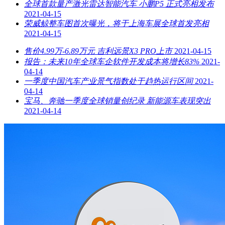
全球首款量产激光雷达智能汽车 小鹏P5 正式亮相发布
2021-04-15
荣威鲸整车图首次曝光，将于上海车展全球首发亮相
2021-04-15
售价4.99万-6.89万元 吉利远景X3 PRO上市
2021-04-15
报告：未来10年全球车企软件开发成本将增长83%
2021-
04-14
一季度中国汽车产业景气指数处于趋热运行区间
2021-
04-14
宝马、奔驰一季度全球销量创纪录 新能源车表现突出
2021-04-14