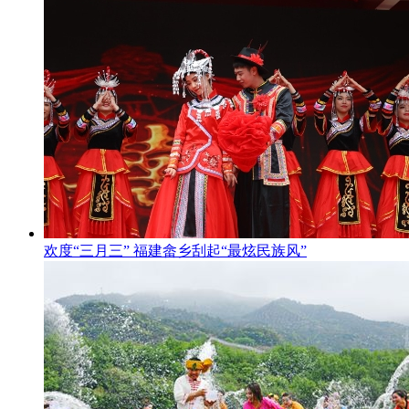
欢度“三月三” 福建畲乡刮起“最炫民族风”