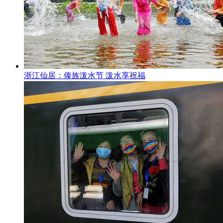
浙江仙居：傣族泼水节 泼水享祝福