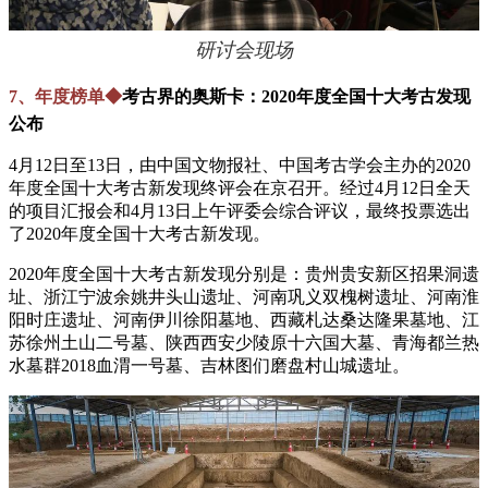
研讨会现场
7、年度榜单◆
考古界的奥斯卡：2020年度全国十大考古发现
公布
4月12日至13日，由中国文物报社、中国考古学会主办的2020
年度全国十大考古新发现终评会在京召开。经过4月12日全天
的项目汇报会和4月13日上午评委会综合评议，最终投票选出
了2020年度全国十大考古新发现。
2020年度全国十大考古新发现分别是：贵州贵安新区招果洞遗
址、浙江宁波余姚井头山遗址、河南巩义双槐树遗址、河南淮
阳时庄遗址、河南伊川徐阳墓地、西藏札达桑达隆果墓地、江
苏徐州土山二号墓、陕西西安少陵原十六国大墓、青海都兰热
水墓群2018血渭一号墓、吉林图们磨盘村山城遗址。