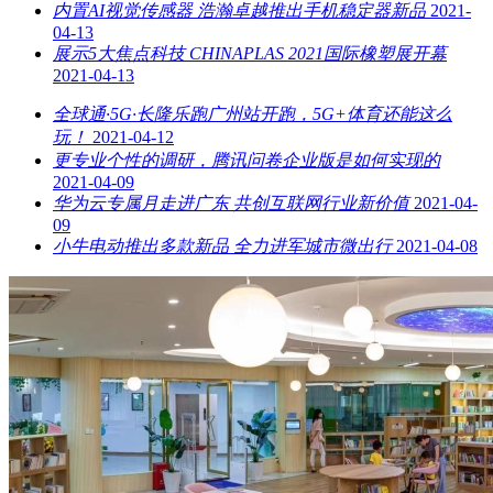
内置AI视觉传感器 浩瀚卓越推出手机稳定器新品
2021-
04-13
展示5大焦点科技 CHINAPLAS 2021国际橡塑展开幕
2021-04-13
全球通·5G·长隆乐跑广州站开跑，5G+体育还能这么
玩！
2021-04-12
更专业个性的调研，腾讯问卷企业版是如何实现的
2021-04-09
华为云专属月走进广东 共创互联网行业新价值
2021-04-
09
小牛电动推出多款新品 全力进军城市微出行
2021-04-08