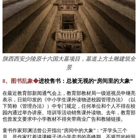
陕西西安少陵原十六国大墓项目，墓道上方土雕建筑全
景
8、图书乱象◆
进校售书：总被无视的“房间里的大象”
在最近教育部新闻通气会上，教育部教材局一级巡视员申继亮
表示，日前印发的《中小学生课外读物进校园管理办法》（以
下简称《管理办法》）中专门规定，任何单位和个人不得在校
园内通过举办讲座、培训等活动销售课外读物。去年，教育部
也曾发文要求中小学教材不得夹带商业广告和教辅链接。
童书作家郑渊洁曾公开指出“房间中的大象”：“开学头三个
月，是作家打着讲课幌子进小学卖书的高峰期。不规范的校园