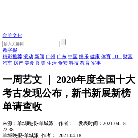
金羊文化
数字报
精彩推荐
滚动
新闻
广州
广东
中国
娱乐
健康
体育
IT
财富
汽车
房产
美食
图集
生活
食安
科技
教育
军事
一周艺文 ｜ 2020年度全国十大
考古发现公布，新书新展新榜
单请查收
来源：羊城晚报•羊城派
作者：
发表时间：2021-04-18
22:38
羊城晚报•羊城派
作者：
2021-04-18