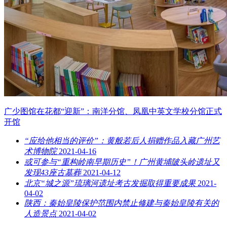
广少图馆在花都“迎新”：南洋分馆、凤凰中英文学校分馆正式
开馆
“应给他相当的评价”：黄般若后人捐赠作品入藏广州艺
术博物院
2021-04-16
或可参与“重构岭南早期历史”！广州黄埔陂头岭遗址又
发现43座古墓葬
2021-04-12
北京“城之源”琉璃河遗址考古发掘取得重要成果
2021-
04-02
陕西：秦始皇陵保护范围内禁止修建与秦始皇陵有关的
人造景点
2021-04-02