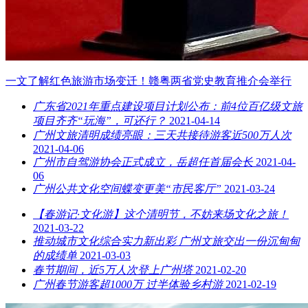
一文了解红色旅游市场变迁！赣粤两省党史教育推介会举行
广东省2021年重点建设项目计划公布：前4位百亿级文旅
项目齐齐“玩海”，可还行？
2021-04-14
广州文旅清明成绩亮眼：三天共接待游客近500万人次
2021-04-06
广州市自驾游协会正式成立，岳超任首届会长
2021-04-
06
广州公共文化空间蝶变更美“市民客厅”
2021-03-24
【春游记·文化游】这个清明节，不妨来场文化之旅！
2021-03-22
推动城市文化综合实力新出彩 广州文旅交出一份沉甸甸
的成绩单
2021-03-03
春节期间，近5万人次登上广州塔
2021-02-20
广州春节游客超1000万 过半体验乡村游
2021-02-19