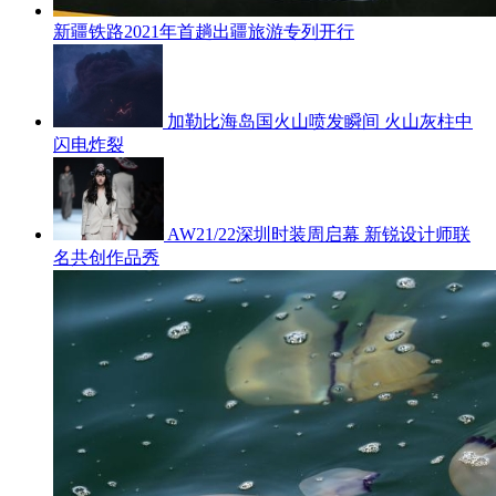
新疆铁路2021年首趟出疆旅游专列开行
加勒比海岛国火山喷发瞬间 火山灰柱中
闪电炸裂
AW21/22深圳时装周启幕 新锐设计师联
名共创作品秀