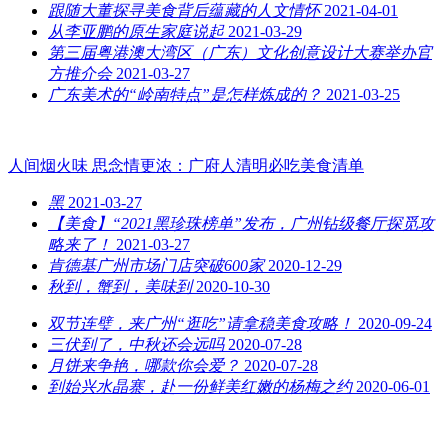
跟随大董探寻美食背后蕴藏的人文情怀
2021-04-01
从李亚鹏的原生家庭说起
2021-03-29
第三届粤港澳大湾区（广东）文化创意设计大赛举办官
方推介会
2021-03-27
广东美术的“岭南特点”是怎样炼成的？
2021-03-25
人间烟火味 思念情更浓：广府人清明必吃美食清单
黑
2021-03-27
【美食】“2021黑珍珠榜单”发布，广州钻级餐厅探觅攻
略来了！
2021-03-27
肯德基广州市场门店突破600家
2020-12-29
秋到，蟹到，美味到
2020-10-30
双节连璧，来广州“逛吃”请拿稳美食攻略！
2020-09-24
三伏到了，中秋还会远吗
2020-07-28
月饼来争艳，哪款你会爱？
2020-07-28
到始兴水晶寨，赴一份鲜美红嫩的杨梅之约
2020-06-01