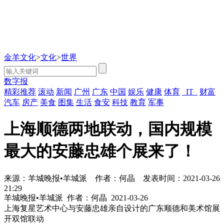
金羊文化
>
文化
>
世界
数字报
精彩推荐
滚动
新闻
广州
广东
中国
娱乐
健康
体育
IT
财富
汽车
房产
美食
图集
生活
食安
科技
教育
军事
上海顺德两地联动，国内规模
最大的安藤忠雄个展来了！
来源：羊城晚报•羊城派
作者：何晶
发表时间：2021-03-26
21:29
羊城晚报•羊城派
作者：何晶
2021-03-26
上海复星艺术中心与安藤忠雄亲自设计的广东顺德和美术馆展
开双馆联动