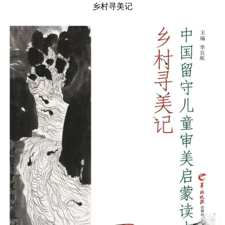
乡村寻美记