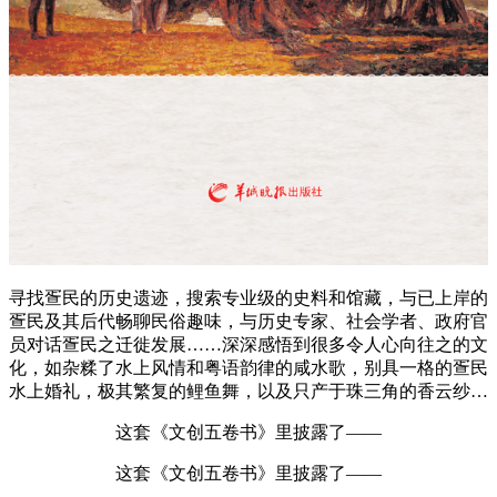
寻找疍民的历史遗迹，搜索专业级的史料和馆藏，与已上岸的
疍民及其后代畅聊民俗趣味，与历史专家、社会学者、政府官
员对话疍民之迁徙发展……深深感悟到很多令人心向往之的文
化，如杂糅了水上风情和粤语韵律的咸水歌，别具一格的疍民
水上婚礼，极其繁复的鲤鱼舞，以及只产于珠三角的香云纱…
这套《文创五卷书》里披露了——
这套《文创五卷书》里披露了——