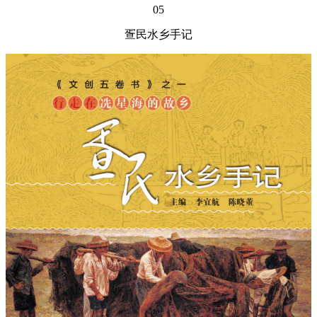
05
疍民水乡手记