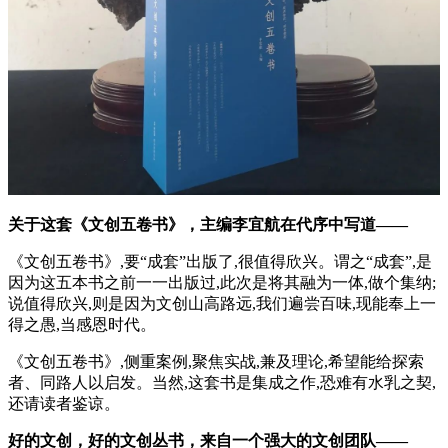
关于这套《文创五卷书》，主编李宜航在代序中写道——
《文创五卷书》,要“成套”出版了,很值得欣兴。谓之“成套”,是
因为这五本书之前一一出版过,此次是将其融为一体,做个集纳;
说值得欣兴,则是因为文创山高路远,我们遍尝百味,现能奉上一
得之愚,当感恩时代。
《文创五卷书》,侧重案例,聚焦实战,兼及理论,希望能给探索
者、同路人以启发。当然,这套书是集成之作,恐难有水乳之契,
还请读者鉴谅。
好的文创，好的文创丛书，来自一个强大的文创团队——