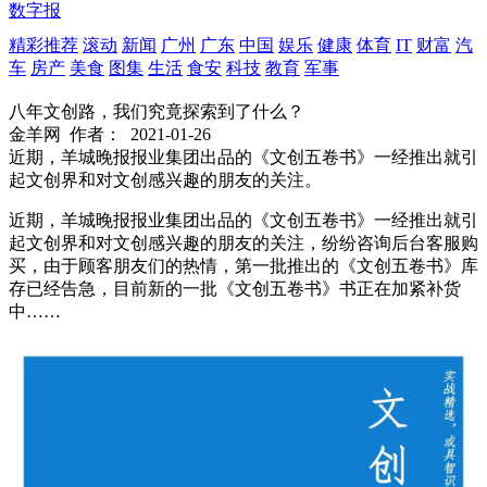
数字报
精彩推荐
滚动
新闻
广州
广东
中国
娱乐
健康
体育
IT
财富
汽
车
房产
美食
图集
生活
食安
科技
教育
军事
八年文创路，我们究竟探索到了什么？
金羊网
作者：
2021-01-26
近期，羊城晚报报业集团出品的《文创五卷书》一经推出就引
起文创界和对文创感兴趣的朋友的关注。
近期，羊城晚报报业集团出品的《文创五卷书》一经推出就引
起文创界和对文创感兴趣的朋友的关注，纷纷咨询后台客服购
买，由于顾客朋友们的热情，第一批推出的《文创五卷书》库
存已经告急，目前新的一批《文创五卷书》书正在加紧补货
中……