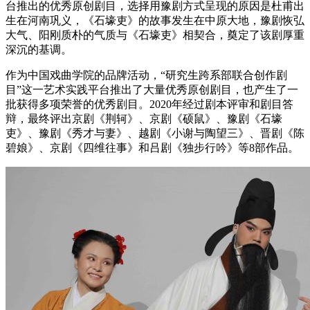
台推出的优秀原创剧目，选择用豫剧方式呈现的原因是杜甫出
生在河南巩义，《石壕吏》的故事发生在中原大地，豫剧恢弘
大气、阳刚质朴的气质与《石壕吏》相契合，奠定了该剧厚重
深沉的基调。
作为中国戏曲学院的品牌活动，“研究生跨系部联合创作剧
目”这一艺术实践平台推出了大量优秀原创剧目，也产生了一
批获得多项荣誉的优秀剧目。2020年经过剧本评审和剧目答
辩，最终评出京剧《荆轲》、京剧《硕鼠》、豫剧《石壕
吏》、豫剧《秀才与妻》、越剧《小谢与陶望三》、晋剧《陈
碧娘》、京剧《四维往事》和吕剧《独步行吟》等8部作品。