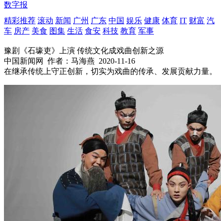
数字报
精彩推荐
滚动
新闻
广州
广东
中国
娱乐
健康
体育
IT
财富
汽
车
房产
美食
图集
生活
食安
科技
教育
军事
豫剧《石壕吏》上演 传统文化成戏曲创新之源
中国新闻网
作者：马海燕
2020-11-16
在继承传统上守正创新，切实为戏曲的传承、发展贡献力量。