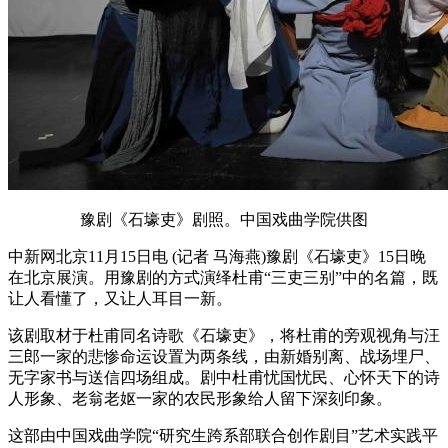
豫剧《石壕吏》剧照。中国戏曲学院供图
中新网北京11月15日电 (记者 马海燕)豫剧《石壕吏》15日晚
在北京展演。用豫剧的方式演绎杜甫“三吏三别”中的名篇，既
让人看懂了，又让人耳目一新。
该剧取材于杜甫同名诗歌《石壕吏》，将杜甫的旁观视角与汪
三郎一家的悲惨命运设置为两条线，由新婚别离、战场埋尸、
无字家书与送信四场组成。剧中杜甫忧国忧民、心怀天下的诗
人形象、老翁老妪一家的农民形象给人留下深刻印象。
这部由中国戏曲学院“研究生跨系部联合创作剧目”艺术实践平