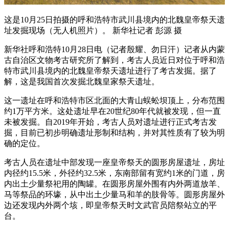
这是10月25日拍摄的呼和浩特市武川县境内的北魏皇帝祭天遗
址发掘现场（无人机照片）。 新华社记者 彭源 摄
新华社呼和浩特10月28日电（记者殷耀、勿日汗）记者从内蒙
古自治区文物考古研究所了解到，考古人员近日对位于呼和浩
特市武川县境内的北魏皇帝祭天遗址进行了考古发掘。据了
解，这是我国首次发掘北魏皇家祭天遗址。
这一遗址在呼和浩特市区北面的大青山蜈蚣坝顶上，分布范围
约1万平方米。这处遗址早在20世纪80年代就被发现，但一直
未被发掘。自2019年开始，考古人员对遗址进行正式考古发
掘，目前已初步明确遗址形制和结构，并对其性质有了较为明
确的定位。
考古人员在遗址中部发现一座皇帝祭天的圆形房屋遗址，房址
内径约15.5米，外径约32.5米，东南部留有宽约1米的门道，房
内出土少量祭祀用的陶罐。在圆形房屋外围有内外两道放羊、
马等祭品的环壕，从中出土少量马和羊的肢骨等。圆形房屋外
边还发现内外两个垓，即皇帝祭天时文武官员陪祭站立的平
台。