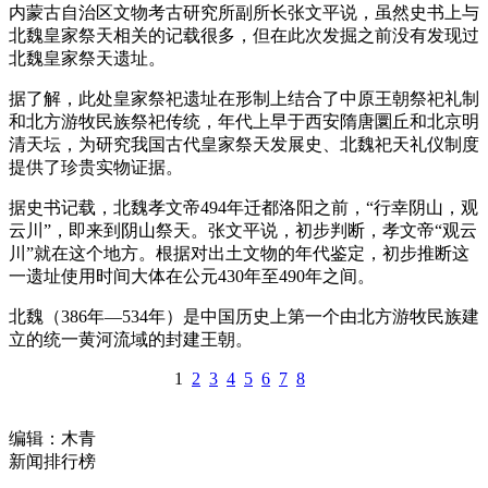
内蒙古自治区文物考古研究所副所长张文平说，虽然史书上与
北魏皇家祭天相关的记载很多，但在此次发掘之前没有发现过
北魏皇家祭天遗址。
据了解，此处皇家祭祀遗址在形制上结合了中原王朝祭祀礼制
和北方游牧民族祭祀传统，年代上早于西安隋唐圜丘和北京明
清天坛，为研究我国古代皇家祭天发展史、北魏祀天礼仪制度
提供了珍贵实物证据。
据史书记载，北魏孝文帝494年迁都洛阳之前，“行幸阴山，观
云川”，即来到阴山祭天。张文平说，初步判断，孝文帝“观云
川”就在这个地方。根据对出土文物的年代鉴定，初步推断这
一遗址使用时间大体在公元430年至490年之间。
北魏（386年—534年）是中国历史上第一个由北方游牧民族建
立的统一黄河流域的封建王朝。
1
2
3
4
5
6
7
8
编辑：木青
新闻排行榜