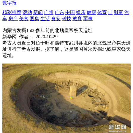
数字报
精彩推荐
滚动
新闻
广州
广东
中国
娱乐
健康
体育
IT
财富
汽
车
房产
美食
图集
生活
食安
科技
教育
军事
内蒙古发掘1500多年前的北魏皇帝祭天遗址
新华网
作者：
2020-10-29
考古人员近日对位于呼和浩特市武川县境内的北魏皇帝祭天遗
址进行了考古发掘。据了解，这是我国首次发掘北魏皇家祭天
遗址。