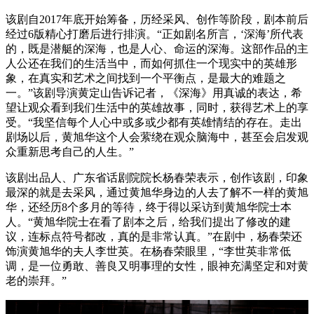
该剧自2017年底开始筹备，历经采风、创作等阶段，剧本前后
经过6版精心打磨后进行排演。“正如剧名所言，‘深海’所代表
的，既是潜艇的深海，也是人心、命运的深海。这部作品的主
人公还在我们的生活当中，而如何抓住一个现实中的英雄形
象，在真实和艺术之间找到一个平衡点，是最大的难题之
一。”该剧导演黄定山告诉记者，《深海》用真诚的表达，希
望让观众看到我们生活中的英雄故事，同时，获得艺术上的享
受。“我坚信每个人心中或多或少都有英雄情结的存在。走出
剧场以后，黄旭华这个人会萦绕在观众脑海中，甚至会启发观
众重新思考自己的人生。”
该剧出品人、广东省话剧院院长杨春荣表示，创作该剧，印象
最深的就是去采风，通过黄旭华身边的人去了解不一样的黄旭
华，还经历8个多月的等待，终于得以采访到黄旭华院士本
人。“黄旭华院士在看了剧本之后，给我们提出了修改的建
议，连标点符号都改，真的是非常认真。”在剧中，杨春荣还
饰演黄旭华的夫人李世英。在杨春荣眼里，“李世英非常低
调，是一位勇敢、善良又明事理的女性，眼神充满坚定和对黄
老的崇拜。”