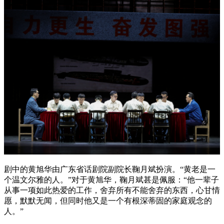
剧中的黄旭华由广东省话剧院副院长鞠月斌扮演。“黄老是一
个温文尔雅的人。”对于黄旭华，鞠月斌甚是佩服：“他一辈子
从事一项如此热爱的工作，舍弃所有不能舍弃的东西，心甘情
愿，默默无闻，但同时他又是一个有根深蒂固的家庭观念的
人。”