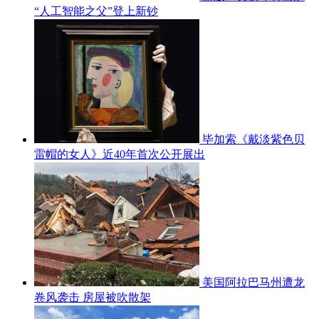
“人工智能之父”登上新钞
毕加索《戴淡紫色贝
雷帽的女人》近40年首次公开展出
美国阿拉巴马州遭龙
卷风袭击 房屋被吹散架