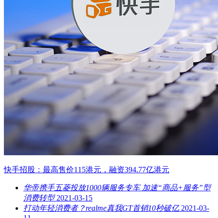
快手招股：最高售价115港元，融资394.77亿港元
华帝携手五菱投放1000辆服务专车 加速“商品+服务”型
消费转型
2021-03-15
打动年轻消费者？realme真我GT首销10秒破亿
2021-03-
11