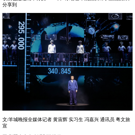
分享到
文/羊城晚报全媒体记者 黄宙辉 实习生 冯嘉兴 通讯员 粤文旅
宣