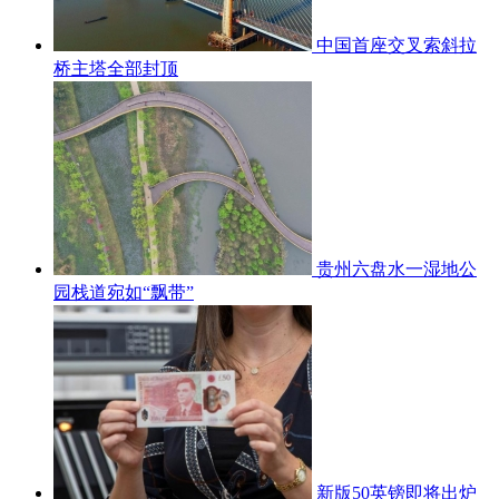
中国首座交叉索斜拉
桥主塔全部封顶
贵州六盘水一湿地公
园栈道宛如“飘带”
新版50英镑即将出炉