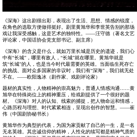
《深海》这出剧很出彩，表现出了生活、思想、情感的锐度，
在角色的选取方便做得挺好。剧里黄旭华和李世英告别的那场
戏让我深受感触，这是艺术的独特性。——汪守德（著名文艺
评论家，中国话协会党支部书记、副主席）
《深海》的含义是什么，就如万里长城是历史的遗迹，我们心
中有“长城”，哪里有敌人，“长城”就在哪里。黄旭华就是
筑“长城”的人，也是当今时代最需要的英雄。当面临生死存亡
的挑战、面对众多国家的非议时，我们有“深海”，我们就无处
不在。——欧阳逸冰（剧作家、戏剧评论家）
题材的真实性，人物精神的崇高魅力，普通人情感沟通……黄
旭华在特殊岗位上的精神重压，给戏剧提供了一个很好的题
材。《深海》对人的认知、线索的捕捉，把人物命运和情感，
心路历程与理想、时代紧紧相连，呈现出创作的智慧。——崔
伟（中国剧协秘书长）
黄旭华作为典型的代表，为国为家贡献了自己的一生，是一名
无名英雄。其忠诚信仰的精神，人性化的续写都是精神气质的