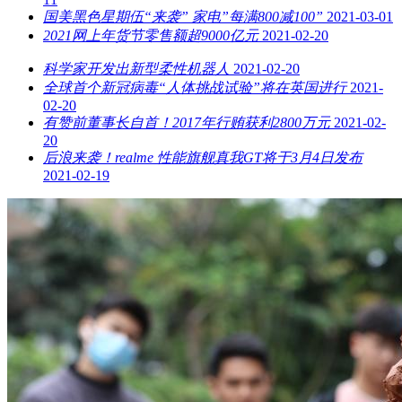
国美黑色星期伍“来袭” 家电”每满800减100”
2021-03-01
2021网上年货节零售额超9000亿元
2021-02-20
科学家开发出新型柔性机器人
2021-02-20
全球首个新冠病毒“人体挑战试验”将在英国进行
2021-
02-20
有赞前董事长自首！2017年行贿获利2800万元
2021-02-
20
后浪来袭！realme 性能旗舰真我GT将于3月4日发布
2021-02-19