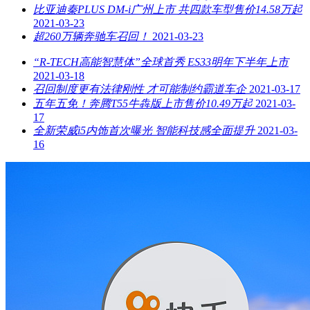
比亚迪秦PLUS DM-i广州上市 共四款车型售价14.58万起
2021-03-23
超260万辆奔驰车召回！
2021-03-23
“R-TECH高能智慧体”全球首秀 ES33明年下半年上市
2021-03-18
召回制度更有法律刚性 才可能制约霸道车企
2021-03-17
五年五免！奔腾T55牛犇版上市售价10.49万起
2021-03-
17
全新荣威i5内饰首次曝光 智能科技感全面提升
2021-03-
16