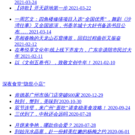
2021-03-24
【诗歌】开天辟地第一步
2021-03-22
一周艺文：四角楼修缮项目入选“全国优秀”，舞剧《沙
湾往事》又全国巡演，书香羊城十大好书备选书目公
布……
2021-03-14
亮相春晚的天龙山石窟佛首，回归过程曲折又振奋
2021-02-12
在粤悦享文化年|线上线下齐发力，广东非遗陪市民过大
年
2021-02-11
以《文创五卷书》，致敬文创牛年！
2021-02-10
深夜食堂“隐世小店”
肯德基广州市场门店突破600家
2020-12-29
秋到，蟹到，美味到
2020-10-30
双节连璧，来广州“逛吃”请拿稳美食攻略！
2020-09-24
三伏到了，中秋还会远吗
2020-07-28
月饼来争艳，哪款你会爱？
2020-07-28
到始兴水晶寨，赴一份鲜美红嫩的杨梅之约
2020-06-01