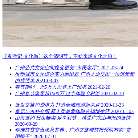
【春游记·文化游】这个清明节，不妨来场文化之旅！
广州公共文化空间蝶变更美“市民客厅”
2021-03-24
推动城市文化综合实力新出彩 广州文旅交出一份沉甸甸
的成绩单
2021-03-03
春节期间，近5万人次登上广州塔
2021-02-20
广州春节游客超1000万 过半体验乡村游
2021-02-19
激发文旅消费潜力 打造全域旅游新亮点
2020-11-23
多元与古朴交织 新人类最爱体验古镇慢生活
2020-11-03
山海邀约 日夜畅游|乐享双节，感受广东山与海的激情
2020-09-29
精准扶贫交出满意答卷，广州文旅帮扶梅州两村摘“贫
困帽子”
2020-07-01