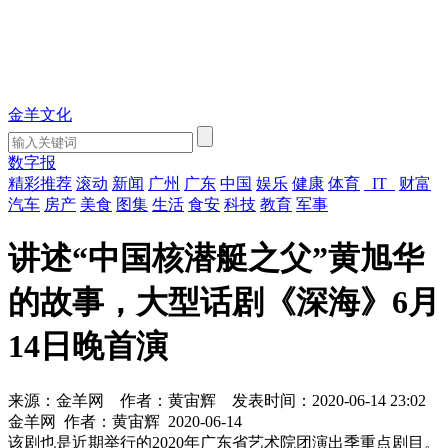
金羊文化
数字报
精彩推荐
滚动
新闻
广州
广东
中国
娱乐
健康
体育
IT
财富
汽车
房产
美食
图集
生活
食安
科技
教育
军事
讲述“中国核潜艇之父”黄旭华
的故事，大型话剧《深海》6月
14日晚首演
来源：金羊网
作者：黄宙辉
发表时间：2020-06-14 23:02
金羊网
作者：黄宙辉
2020-06-14
该剧也是近期举行的2020年广东省艺术院团演出季重点剧目。