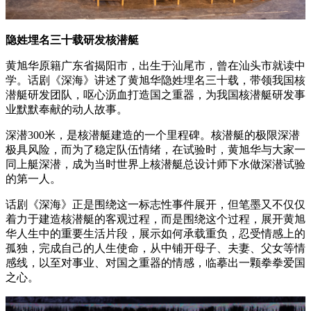
隐姓埋名三十载研发核潜艇
黄旭华原籍广东省揭阳市，出生于汕尾市，曾在汕头市就读中
学。话剧《深海》讲述了黄旭华隐姓埋名三十载，带领我国核
潜艇研发团队，呕心沥血打造国之重器，为我国核潜艇研发事
业默默奉献的动人故事。
深潜300米，是核潜艇建造的一个里程碑。核潜艇的极限深潜
极具风险，而为了稳定队伍情绪，在试验时，黄旭华与大家一
同上艇深潜，成为当时世界上核潜艇总设计师下水做深潜试验
的第一人。
话剧《深海》正是围绕这一标志性事件展开，但笔墨又不仅仅
着力于建造核潜艇的客观过程，而是围绕这个过程，展开黄旭
华人生中的重要生活片段，展示如何承载重负，忍受情感上的
孤独，完成自己的人生使命，从中铺开母子、夫妻、父女等情
感线，以至对事业、对国之重器的情感，临摹出一颗拳拳爱国
之心。