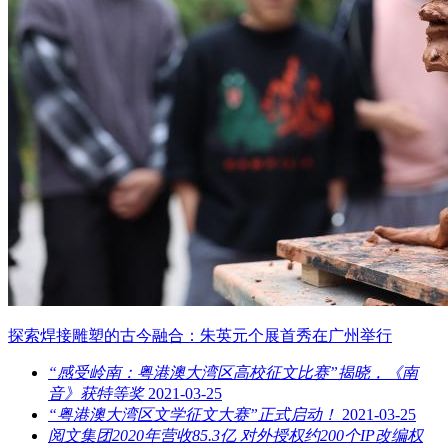
探索焊接雕塑的古今融合：朱英元个展首秀在广州举行
“感受岭南：粤港澳大湾区高校征文比赛”揭晓，《南
音》获特等奖
2021-03-25
“粤港澳大湾区文学征文大赛”正式启动！
2021-03-25
阅文集团2020年营收85.3亿 对外授权约200个IP改编权