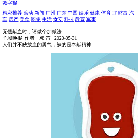
数字报
精彩推荐
滚动
新闻
广州
广东
中国
娱乐
健康
体育
IT
财富
汽
车
房产
美食
图集
生活
食安
科技
教育
军事
无偿献血时，请做个加减法
羊城晚报
作者：邓 笛
2020-05-31
人们并不缺放血的勇气，缺的是奉献精神