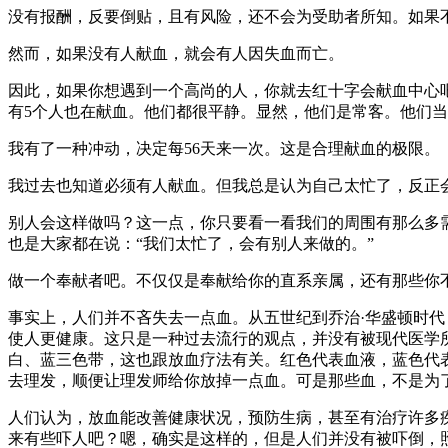
没有报酬，反要倒贴，且有风险，还不会为受助者所知。如果
然而，如果没有人献血，就会有人因失血而亡。
因此，如果你想遇到一个高尚的人，你就去红十字会献血中心
有5个人也在献血。他们都很平静。显然，他们是常客。他们当得
我有了一种冲动，决定每56天来一次。这是合理献血的极限。
我过去也知道必须有人献血。但我总是认为自己太忙了，反正
别人会这样做吗？这一点，你只要看一看我们的周围有那么多
也是大家都在说：“我们太忙了，会有别人来做的。”
做一个奉献者吧。不仅仅是奉献给你的直系亲属，还有那些你
事实上，人们并不吝失去一点血。从五世纪到乔治·华盛顿时
使人更健康。这只是一种过去流行的观点，并没有被现代医学
白、蓝三色带，这也跟放血疗法有关。红色代表血液，蓝色代
去理发，顺便让理发师给你放掉一点血。可是那些血，不是为
人们认为，放血能改善健康状况，预防生病，甚至有治疗许多
来有些吓人吧？嗯，确实是这样的，但是人们并没有被吓倒，