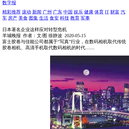
数字报
精彩推荐
滚动
新闻
广州
广东
中国
娱乐
健康
体育
IT
财富
汽
车
房产
美食
图集
生活
食安
科技
教育
军事
日本著名企业这样应对转型危机
羊城晚报
作者：文/图 徐静波
2020-05-15
富士胶卷与佳能公司都属于“写真”行业，在数码相机取代传统
胶卷相机、高清手机取代数码相机的时代……