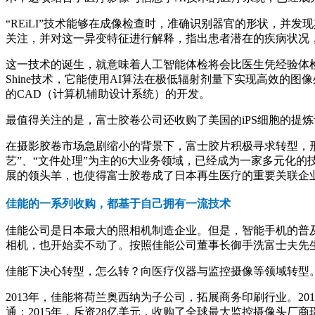
“REiLI”技术能够在成像检查时，准确识别器官的形状，并
关注，并对这一异变特征进行解释，指出患者潜在的疾病状况
这一技术的诞生，就意味着人工智能体检将会比医生凭经验体检，
Shine技术，它能使用AI算法在极低辐射剂量下实现高效的
的CAD（计算机辅助设计系统）的开发。
最值得关注的是，富士胶卷公司还收购了美国的iPS细胞的提
在摄影胶卷市场急剧缩小的背景下，富士胶片积极寻求转型，形成以
艺”、“文件处理”为主的6大业务领域，已经成为一家多元化
展的领头羊，也使得富士胶卷成了日本再生医疗的重要关联企
佳能的一系列收购，都基于自己拥有一流技术
佳能公司是日本最大的照相机制造企业。但是，智能手机的普
相机，也开始卖不动了。按照佳能公司董事长御手洗富士夫先生
佳能下决心转型，怎么转？向医疗仪器与监控摄像等领域转型
2013年，佳能将荷兰奥西纳为子公司，拓展商务印刷行业。2
通；2015年，斥资28亿美元，收购了全球最大监控摄像头厂商