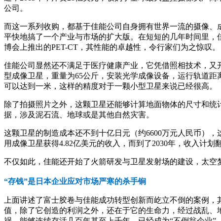
公司。
而这一系列收购，都基于佳能公司自身拥有世界一流的摄像、
平快地搞了一个产业与市场的扩大版。在短短的几年时间里，
博会上推出的PET-CT，其性能的卓越性，令行家们为之惊叹。
佳能公司显然还不满足于医疗健康产业，它凭借照相技术，又开
型成像卫星，重量为65公斤，安装光学成像设备，运行轨道距
可以达到一米，这样的精度对于一颗小型卫星来说已经很高。
除了拍摄照片之外，这颗卫星还能够计算地面物体的尺寸和统
据，涉及泥石流、地球或是其他自然灾害。
这颗卫星的制造成本还不到十亿日元（约6600万元人民币），
用成像卫星获得4.82亿美元的收入，而到了2030年，收入计划
不仅如此，佳能还开始了火箭研发与卫星发射场的建设，太空
“存钱”是日本企业应对市场严寒的杀手锏
上面讲述了富士胶卷与佳能成功转型创新而屹立不倒的案例，
值，除了它创造的利润之外，还在于它的生命力，经过战乱、
祸，能够连续存活几百年甚至上千年，已经成为“不倒翁企业”