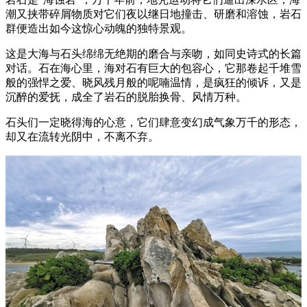
潮又挟带碎屑物质对它们夜以继日地撞击、研磨和溶蚀，岩石
群便造出如今这惊心动魄的独特景观。
这是大海与石头绵绵无绝期的磨合与亲吻，如同史诗式的长篇
对话。石在海心里，海对石有巨大的包容心，它那卷起千堆雪
般的强悍之爱、晓风残月般的呢喃温情，是疯狂的倾诉，又是
沉醉的爱抚，成全了岩石的脱胎换骨、风情万种。
石头们一定晓得海的心意，它们肆意变幻成气象万千的形态，
却又在流转光阴中，不离不弃。