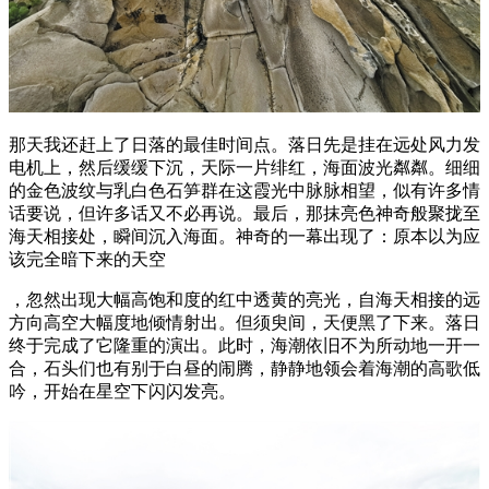
那天我还赶上了日落的最佳时间点。落日先是挂在远处风力发
电机上，然后缓缓下沉，天际一片绯红，海面波光粼粼。细细
的金色波纹与乳白色石笋群在这霞光中脉脉相望，似有许多情
话要说，但许多话又不必再说。最后，那抹亮色神奇般聚拢至
海天相接处，瞬间沉入海面。神奇的一幕出现了：原本以为应
该完全暗下来的天空
，忽然出现大幅高饱和度的红中透黄的亮光，自海天相接的远
方向高空大幅度地倾情射出。但须臾间，天便黑了下来。落日
终于完成了它隆重的演出。此时，海潮依旧不为所动地一开一
合，石头们也有别于白昼的闹腾，静静地领会着海潮的高歌低
吟，开始在星空下闪闪发亮。