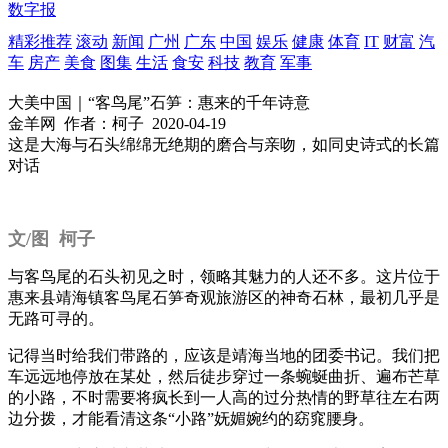
数字报
精彩推荐
滚动
新闻
广州
广东
中国
娱乐
健康
体育
IT
财富
汽
车
房产
美食
图集
生活
食安
科技
教育
军事
大美中国｜“客鸟尾”石笋：惠来的千年诗意
金羊网
作者：柯子
2020-04-19
这是大海与石头绵绵无绝期的磨合与亲吻，如同史诗式的长篇
对话
文/图 柯子
与客鸟尾的石头初见之时，领略其魅力的人还不多。这片位于
惠来县靖海镇客鸟尾石笋奇观旅游区的神奇石林，最初几乎是
无路可寻的。
记得当时给我们带路的，应该是靖海当地的团委书记。我们把
车远远地停放在某处，然后徒步穿过一条蜿蜒曲折、遍布芒草
的小路，不时需要将疯长到一人高的过分热情的野草往左右两
边分拨，才能看清这条“小路”妩媚婉约的窈窕腰身。