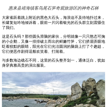
惠来县靖海镇客鸟尾石笋奇观旅游区的神奇石林
大家雀跃着跳上附近的黑色大石头，海浪迫不及待地扑过来，
长啸复短吟地倾诉着，眼前一片闪着银光的石头群立刻震慑住
了我们。
这是石头吗？那些圆头滑脑的家伙，分明就像一只只憨态可掬
的小企鹅，又像一排排破土而出的鲜嫩竹笋，它们挤眉弄眼地
眨着狡黠的眼睛，阳光在它们光洁圆润的脑袋上打了个趔趄，
它们便恶作剧得逞般欢笑着、打闹着。
与多数海边礁石不同，这里的石头整齐划一，通体泛白，犹如
身穿典雅高贵的演出服装。