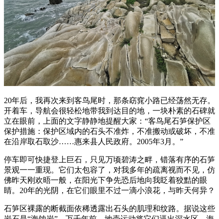
20年后，我再次来到客鸟尾时，那条窈窕小路已经荡然无存。
开着车，导航会很轻松地带我到达目的地，一块朴素的石碑就
立在眼前，上面的文字静静地提醒大家：“客鸟尾石笋保护区
保护措施：保护区域内的石头不准炸，不准搬动或破坏，不准
在沿岸取石取沙……惠来县人民政府。2005年3月。”
停车即可快捷登上巨石，只见万顷碧涛之畔，错落有序的石笋
景观一一重现。它们太包容了，对我多年的疏离视而不见，仿
佛昨天刚欢晤一般，在阳光下争先恐后地向我眨着狡黠的眼
睛。20年的光阴，在它们眼里不过一滴小浪花，与昨天何异？
石笋区裸露的断截面依稀透露出石头的肌理和纹路。据说这些
岩石是“海蚀岩”，万千年前，地壳运动将它们逼出深水区，海