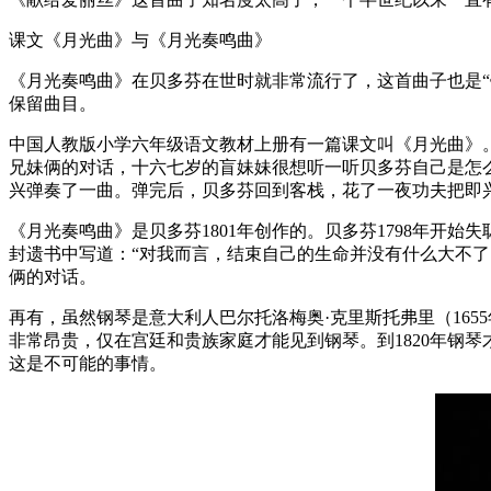
课文《月光曲》与《月光奏鸣曲》
《月光奏鸣曲》在贝多芬在世时就非常流行了，这首曲子也是“钢
保留曲目。
中国人教版小学六年级语文教材上册有一篇课文叫《月光曲》
兄妹俩的对话，十六七岁的盲妹妹很想听一听贝多芬自己是怎
兴弹奏了一曲。弹完后，贝多芬回到客栈，花了一夜功夫把即
《月光奏鸣曲》是贝多芬1801年创作的。贝多芬1798年开始
封遗书中写道：“对我而言，结束自己的生命并没有什么大不
俩的对话。
再有，虽然钢琴是意大利人巴尔托洛梅奥·克里斯托弗里（165
非常昂贵，仅在宫廷和贵族家庭才能见到钢琴。到1820年钢
这是不可能的事情。