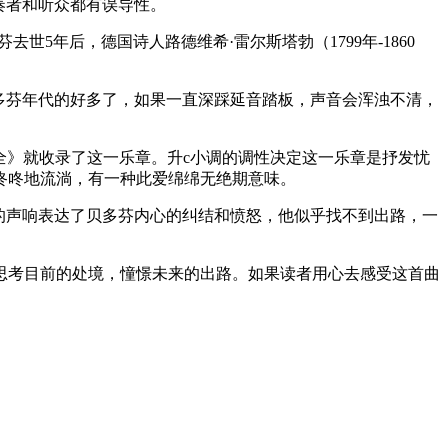
奏者和听众都有误导性。
去世5年后，德国诗人路德维希·雷尔斯塔勃（1799年-1860
多芬年代的好多了，如果一直深踩延音踏板，声音会浑浊不清，
曲大全》就收录了这一乐章。升c小调的调性决定这一乐章是抒发忧
咚咚地流淌，有一种此爱绵绵无绝期意味。
的声响表达了贝多芬内心的纠结和愤怒，他似乎找不到出路，一
思考目前的处境，憧憬未来的出路。如果读者用心去感受这首曲