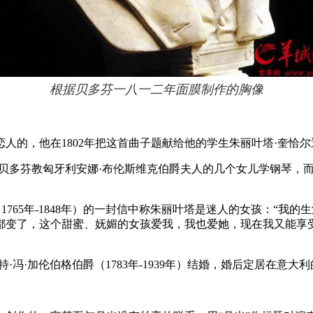
根据贝多芬一八一二年面膜制作的胸像
，他在1802年把这首曲子题献给他的学生朱丽叶塔·奎恰尔迪女伯
5月，贝多芬教匈牙利安娜·布伦斯维克伯爵夫人的几个女儿学钢琴，
勒（1765年-1848年）的一封信中称朱丽叶塔是迷人的女孩：
都变了，这个甜蜜、妩媚的女孩爱我，我也爱她，现在我又能享
特·冯·加伦伯格伯爵（1783年-1939年）结婚，婚后定居在意大