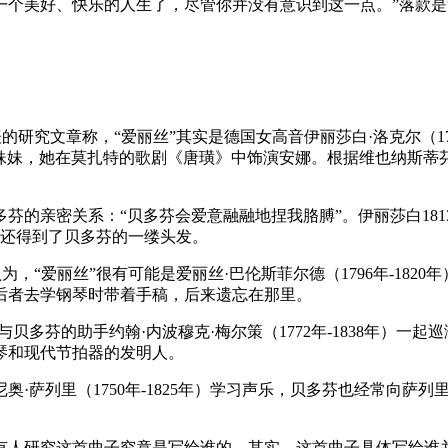
个美好、快乐的人生了，尽管你并没有意识到这一点。”落款是
的研究文章称，“爱丽丝”其实是德国女高音伊丽莎白·洛克尔（179
年）的妹妹，她在莫扎特的歌剧《唐璜》中饰演安娜。根据维也纳斯蒂
的亲密关系：“贝多芬会爱意融融地捏我胳膊”。伊丽莎白1813年
，她还得到了贝多芬的一缕头发。
）则认为，“爱丽丝”很有可能是爱丽丝·巴伦斯菲尔德（1796年-1
后者去学钢琴时带着手稿，后来遗忘在那里。
贝多芬的助手约翰·内波穆克·梅尔策（1772年-1838年）一
琴和现代节拍器的发明人。
尼奥·萨列里（1750年-1825年）学习声乐，贝多芬也经常向
有人研究这首曲子究竟是写给谁的。其实，这首曲子具体写给谁