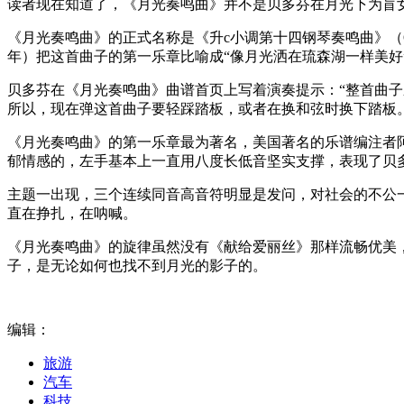
读者现在知道了，《月光奏鸣曲》并不是贝多芬在月光下为盲
《月光奏鸣曲》的正式名称是《升c小调第十四钢琴奏鸣曲》（Op. 
年）把这首曲子的第一乐章比喻成“像月光洒在琉森湖一样美好
贝多芬在《月光奏鸣曲》曲谱首页上写着演奏提示：“整首曲
所以，现在弹这首曲子要轻踩踏板，或者在换和弦时换下踏板
《月光奏鸣曲》的第一乐章最为著名，美国著名的乐谱编注者阿尔
郁情感的，左手基本上一直用八度长低音坚实支撑，表现了贝
主题一出现，三个连续同音高音符明显是发问，对社会的不公
直在挣扎，在呐喊。
《月光奏鸣曲》的旋律虽然没有《献给爱丽丝》那样流畅优美
子，是无论如何也找不到月光的影子的。
编辑：
旅游
汽车
科技