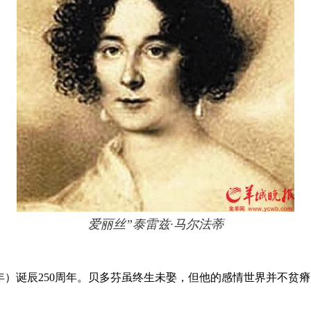
爱丽丝”泰雷兹·马尔法蒂
1827年）诞辰250周年。贝多芬虽终生未娶，但他的感情世界并