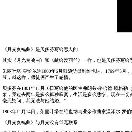
《月光奏鸣曲》是贝多芬写给恋人的
其实《月光奏鸣曲》和《献给爱丽丝》一样，也是贝多芬写给恋人的
朱丽叶塔·奎恰尔迪1800年6月跟随父母到维也纳。1799年
琴，就这样，师徒俩产生了感情。
贝多芬在1801年11月16日写给他的医生弗朗兹·格哈德·魏格
象，我过去两年是多么孤独寂寞，生活是多么悲惨。现在一切
毫无疑问，我无法与她结婚。”
1803年11月14日，茱丽叶塔在维也纳与业余作曲家温泽尔·罗伯
《月光奏鸣曲》与月光没有丝毫联系