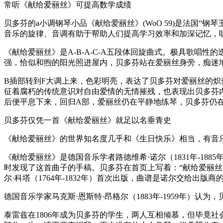
常听《献给爱丽丝》可提高数学成绩
贝多芬的a小调钢琴小品《献给爱丽丝》(WoO 59)是法国
音乐的旋律、音调有助于帮助人们提高学习效率和加深记忆，听
《献给爱丽丝》是A-B-A-C-A五段体回旋曲式。极具歌唱
强，恰似和煦的阳光照进屋内，贝多芬站在爱丽丝身旁，痴迷
B插部转到F大调上来，色彩明亮，表达了贝多芬对爱丽丝的炽
征着腐朽的传统意识对自由爱情的无情摧残，也表现出贝多芬
后便平息下来，回归A部，爱丽丝仍在平静地练琴，贝多芬仍
贝多芬仅凭一首《献给爱丽丝》就足以名垂青史
《献给爱丽丝》的世界知名度几乎和《生日快乐》相当，有音
《献给爱丽丝》是德国音乐学者路德维希·诺尔（1831年-188
时发现了这首曲子的手稿。贝多芬在首页上写着：“献给爱丽丝作为
尔·科塔（1764年-1832年）首次出版，曲谱是诺尔交给出版商
德国音乐学家马克斯·恩斯特·昂格尔（1883年-1959年）认为，
泰雷兹在1806年成为贝多芬的学生，两人互相倾慕，但毕竟社