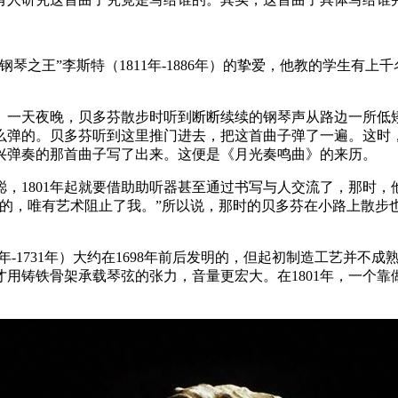
琴之王”李斯特（1811年-1886年）的挚爱，他教的学生有
。一天夜晚，贝多芬散步时听到断断续续的钢琴声从路边一所低
么弹的。贝多芬听到这里推门进去，把这首曲子弹了一遍。这时
兴弹奏的那首曲子写了出来。这便是《月光奏鸣曲》的来历。
失聪，1801年起就要借助助听器甚至通过书写与人交流了，那时，
了的，唯有艺术阻止了我。”所以说，那时的贝多芬在小路上散步
5年-1731年）大约在1698年前后发明的，但起初制造工艺并
琴才用铸铁骨架承载琴弦的张力，音量更宏大。在1801年，一个