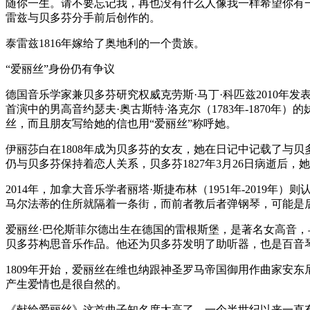
随你一生。请不要忘记我，再也没有什么人像我一样希望你有一
雷兹与贝多芬分手前后创作的。
泰雷兹1816年嫁给了奥地利的一个贵族。
“爱丽丝”身份仍有争议
德国音乐学家兼贝多芬研究权威克劳斯·马丁·科匹兹2010年发表
首演中的男高音约瑟夫·奥古斯特·洛克尔（1783年-1870
丝，而且朋友写给她的信也用“爱丽丝”称呼她。
伊丽莎白在1808年成为贝多芬的女友，她在日记中记载了与贝多芬
仍与贝多芬保持着恋人关系，贝多芬1827年3月26日病逝后
2014年，加拿大音乐学者丽塔·斯捷布林（1951年-2019年
马尔法蒂的住所就隔着一条街，而前者教后者弹钢琴，可能是
爱丽丝·巴伦斯菲尔德出生在德国的雷根斯堡，是著名女高音，与
贝多芬构思音乐作品。他还为贝多芬发明了助听器，也是百音
1809年开始，爱丽丝在维也纳跟神圣罗马帝国御用作曲家安东
产生爱情也是很自然的。
《献给爱丽丝》这首曲子知名度太高了，一个半世纪以来一直