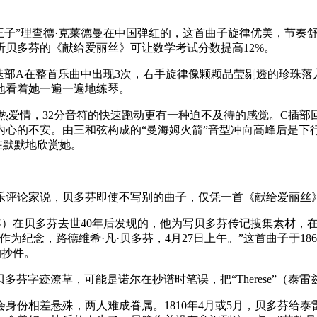
“钢琴王子”理查德·克莱德曼在中国弹红的，这首曲子旋律优美，节
贝多芬的《献给爱丽丝》可让数学考试分数提高12%。
性的迭部A在整首乐曲中出现3次，右手旋律像颗颗晶莹剔透的珍
地看着她一遍一遍地练琴。
热爱情，32分音符的快速跑动更有一种迫不及待的感觉。C插部
内心的不安。由三和弦构成的“曼海姆火箭”音型冲向高峰后是下
在默默地欣赏她。
乐评论家说，贝多芬即使不写别的曲子，仅凭一首《献给爱丽丝
5年）在贝多芬去世40年后发现的，他为写贝多芬传记搜集素材，在整
纪念，路德维希·凡·贝多芬，4月27日上午。”这首曲子于18
的抄件。
贝多芬字迹潦草，可能是诺尔在抄谱时笔误，把“Therese”（泰雷兹
会身份相差悬殊，两人难成眷属。1810年4月或5月，贝多芬给