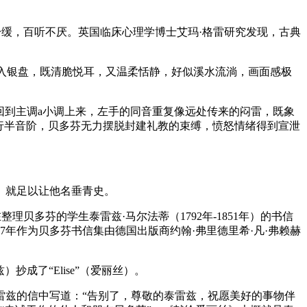
奏舒缓，百听不厌。英国临床心理学博士艾玛·格雷研究发现，古典
珠落入银盘，既清脆悦耳，又温柔恬静，好似溪水流淌，画面感极
回到主调a小调上来，左手的同音重复像远处传来的闷雷，既象
行半音阶，贝多芬无力摆脱封建礼教的束缚，愤怒情绪得到宣泄
》就足以让他名垂青史。
理贝多芬的学生泰雷兹·马尔法蒂（1792年-1851年）的书信
67年作为贝多芬书信集由德国出版商约翰·弗里德里希·凡·弗赖赫
）抄成了“Elise”（爱丽丝）。
泰雷兹的信中写道：“告别了，尊敬的泰雷兹，祝愿美好的事物伴