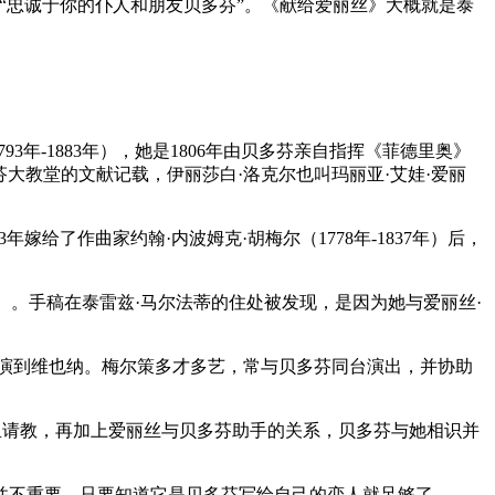
“忠诚于你的仆人和朋友贝多芬”。《献给爱丽丝》大概就是泰
3年-1883年），她是1806年由贝多芬亲自指挥《菲德里奥》
芬大教堂的文献记载，伊丽莎白·洛克尔也叫玛丽亚·艾娃·爱丽
嫁给了作曲家约翰·内波姆克·胡梅尔（1778年-1837年）后，
820年）。手稿在泰雷兹·马尔法蒂的住处被发现，是因为她与爱丽丝·
起巡演到维也纳。梅尔策多才多艺，常与贝多芬同台演出，并协助
萨列里请教，再加上爱丽丝与贝多芬助手的关系，贝多芬与她相识并
并不重要，只要知道它是贝多芬写给自己的恋人就足够了。