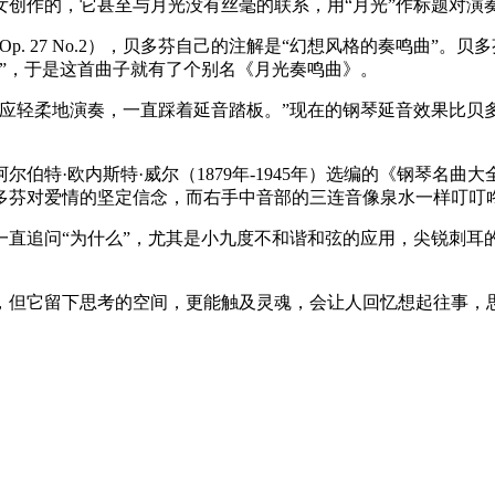
女创作的，它甚至与月光没有丝毫的联系，用“月光”作标题对演
27 No.2），贝多芬自己的注解是“幻想风格的奏鸣曲”。贝多芬
”，于是这首曲子就有了个别名《月光奏鸣曲》。
子应轻柔地演奏，一直踩着延音踏板。”现在的钢琴延音效果比贝
。
伯特·欧内斯特·威尔（1879年-1945年）选编的《钢琴名
多芬对爱情的坚定信念，而右手中音部的三连音像泉水一样叮叮
一直追问“为什么”，尤其是小九度不和谐和弦的应用，尖锐刺耳
，但它留下思考的空间，更能触及灵魂，会让人回忆想起往事，