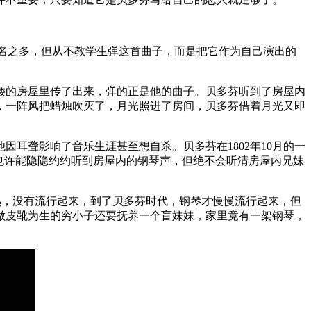
上千名之多，但从不教学生弹这首曲子，而是把它作为自己演出的
矮的房屋里传了出来，弹的正是他的曲子。贝多芬听到了房屋内
，一阵风把蜡烛吹灭了，月光照进了房间，贝多芬借着月光又即
他因耳聋影响了音乐生涯甚至想自杀。贝多芬在1802年10月的一
也许能隐隐约约听到房屋内的钢琴声，但绝不会听清房屋内兄妹
不成熟，没有流行起来，到了贝多芬时代，钢琴才慢慢流行起来，但
靠做皮靴为生的穷小子还要抚养一个盲妹妹，家里竟有一架钢琴，