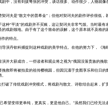
戏剧中，没有剑拔弩张的冲突，谈话很多、动作很少，人物就像
契诃夫是“散文中的普希金”；但他对契诃夫的剧作评价很低，甚
对于这种“平淡”的戏剧并不买账，这让契诃夫非常气馁。当时最
圣的戏剧领地。由于有了这个致命的误解，这个原本就不及格的
创作的特点。
剧导演丹钦科捕捉到这种戏剧的美学特点。在他的努力下，《海
首演并大获成功，一些读者和观众将之视为“俄国没落贵族的挽歌
要挽救即将被拍卖的祖传樱桃园，但因沉湎于贪图享乐和往日的
情。
诃夫打破了传统戏剧冲突模式，将戏剧与散文、诗歌结合起来，扩
自己希望变得更单纯，更真实，更是他自己。”虽然我们已经无法