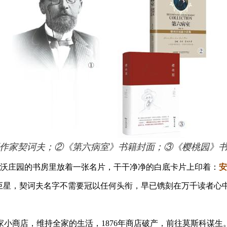
作家契诃夫；②《第六病室》书籍封面；③《樱桃园》
霍沃庄园的书房里放着一张名片，干干净净的白底卡片上印着：
安
巨星，契诃夫名字不需要冠以任何头衔，早已镌刻在万千读者心
一家小商店，维持全家的生活，1876年商店破产，前往莫斯科谋