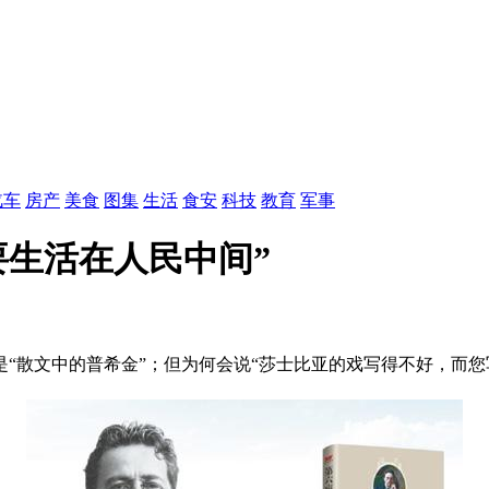
汽车
房产
美食
图集
生活
食安
科技
教育
军事
要生活在人民中间”
散文中的普希金”；但为何会说“莎士比亚的戏写得不好，而您写得