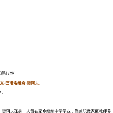
书籍封面
东·巴甫洛维奇·契诃夫
。
中。
生。契诃夫孤身一人留在家乡继续中学学业，靠兼职做家庭教师养