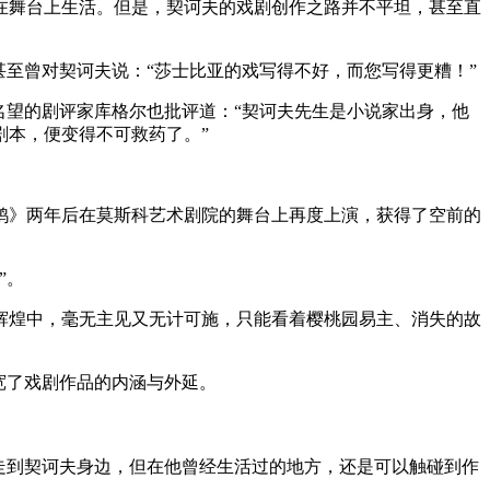
在舞台上生活。但是，契诃夫的戏剧创作之路并不平坦，甚至直
至曾对契诃夫说：“莎士比亚的戏写得不好，而您写得更糟！”
有名望的剧评家库格尔也批评道：“契诃夫先生是小说家出身，他
剧本，便变得不可救药了。”
鸥》两年后在莫斯科艺术剧院的舞台上再度上演，获得了空前的
”。
辉煌中，毫无主见又无计可施，只能看着樱桃园易主、消失的故
宽了戏剧作品的内涵与外延。
走到契诃夫身边，但在他曾经生活过的地方，还是可以触碰到作