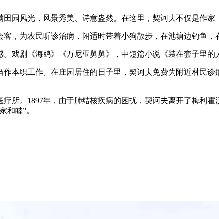
充满田园风光，风景秀美、诗意盎然。在这里，契诃夫不仅是作
会客，为农民听诊治病，闲适时带着小狗散步，在池塘边钓鱼，
感。戏剧《海鸥》《万尼亚舅舅》，中短篇小说《装在套子里的
当作本职工作。在庄园居住的日子里，契诃夫免费为附近村民诊
疗所。1897年，由于肺结核疾病的困扰，契诃夫离开了梅利霍沃
家和睦”。