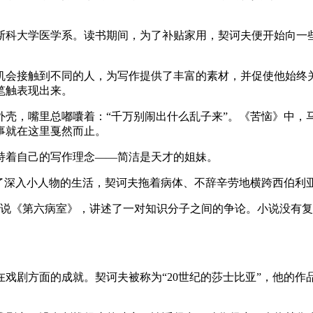
斯科大学医学系。读书期间，为了补贴家用，契诃夫便开始向一些
机会接触到不同的人，为写作提供了丰富的素材，并促使他始终
笔触表现出来。
外壳，嘴里总嘟囔着：“千万别闹出什么乱子来”。《苦恼》中，
事就在这里戛然而止。
持着自己的写作理念——简洁是天才的姐妹。
，为了深入小人物的生活，契诃夫拖着病体、不辞辛劳地横跨西伯利
小说《第六病室》，讲述了一对知识分子之间的争论。小说没有
戏剧方面的成就。契诃夫被称为“20世纪的莎士比亚”，他的作