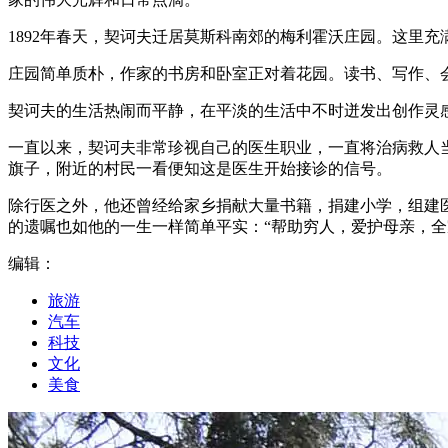
1892年春天，契诃夫迁居莫斯科南郊的梅利霍沃庄园。这里
庄园简单质朴，作家的书房和卧室正对着花园。读书、写作、
契诃夫的生活热闹而平静，在平淡的生活中不时迸发出创作灵
一直以来，契诃夫非常珍视自己的医生职业，一直将治病救人
旗子，附近的村民一看便知这是医生开始接诊的信号。
除行医之外，他还曾经给家乡捐献大量书籍，捐建小学，组建医
的遗嘱也如他的一生一样简单平实：“帮助穷人，爱护母亲，全
编辑：
旅游
汽车
科技
文化
美食