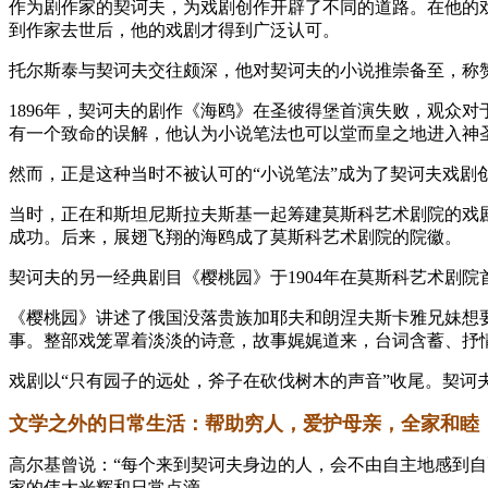
作为剧作家的契诃夫，为戏剧创作开辟了不同的道路。在他的
到作家去世后，他的戏剧才得到广泛认可。
托尔斯泰与契诃夫交往颇深，他对契诃夫的小说推崇备至，称赞
1896年，契诃夫的剧作《海鸥》在圣彼得堡首演失败，观众
有一个致命的误解，他认为小说笔法也可以堂而皇之地进入神
然而，正是这种当时不被认可的“小说笔法”成为了契诃夫戏剧
当时，正在和斯坦尼斯拉夫斯基一起筹建莫斯科艺术剧院的戏
成功。后来，展翅飞翔的海鸥成了莫斯科艺术剧院的院徽。
契诃夫的另一经典剧目《樱桃园》于1904年在莫斯科艺术剧院
《樱桃园》讲述了俄国没落贵族加耶夫和朗涅夫斯卡雅兄妹想
事。整部戏笼罩着淡淡的诗意，故事娓娓道来，台词含蓄、抒
戏剧以“只有园子的远处，斧子在砍伐树木的声音”收尾。契
文学之外的日常生活：帮助穷人，爱护母亲，全家和睦
高尔基曾说：“每个来到契诃夫身边的人，会不由自主地感到
家的伟大光辉和日常点滴。