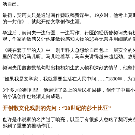
活自己。
最初，契诃夫只是通过写作赚取稿费谋生。19岁时，他考上莫
的一封信》，就此开始文学创作生涯。
毕业后，契诃夫一边行医，一边写作。行医的经历使契诃夫有
观，作家的敏感又让他能敏锐感知人物的悲喜无奈并用细腻的
《装在套子里的人》中，别里科夫总想给自己包上一层安全的
里的话讲给马儿听。马儿吃着草，马车夫讲得越来越起劲。故
契诃夫用寥寥数笔勾勒出栩栩如生的人物和深刻的情节，他坚
“如果我是文学家，我就需要生活在人民中间……”1890年
3个多月的时间里，他遍访了岛上的居民和囚徒，创作了中篇
的小说创作也逐渐走向成熟。
开创散文化戏剧的先河：“20世纪的莎士比亚”
也许是小说家的名声过于响亮，以至于有很多人忽略了契诃夫在
起到了重要的推动作用。