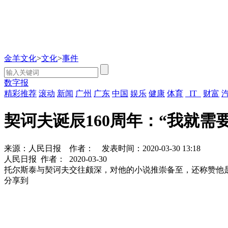
金羊文化
>
文化
>
事件
数字报
精彩推荐
滚动
新闻
广州
广东
中国
娱乐
健康
体育
IT
财富
契诃夫诞辰160周年：“我就需
来源：人民日报
作者：
发表时间：2020-03-30 13:18
人民日报
作者：
2020-03-30
托尔斯泰与契诃夫交往颇深，对他的小说推崇备至，还称赞他是“
分享到