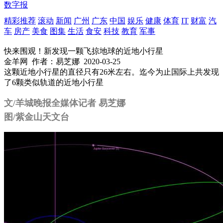
数字报
精彩推荐
滚动
新闻
广州
广东
中国
娱乐
健康
体育
IT
财富
汽
车
房产
美食
图集
生活
食安
科技
教育
军事
快来围观！新发现一颗飞掠地球的近地小行星
金羊网
作者：易芝娜
2020-03-25
这颗近地小行星的直径只有26米左右。迄今为止国际上共发现
了6颗类似轨道的近地小行星
文/羊城晚报全媒体记者 易芝娜
图/紫金山天文台