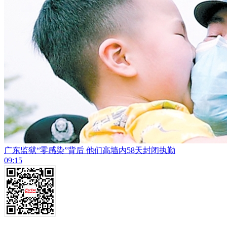
广东监狱“零感染”背后 他们高墙内58天封闭执勤
09:15