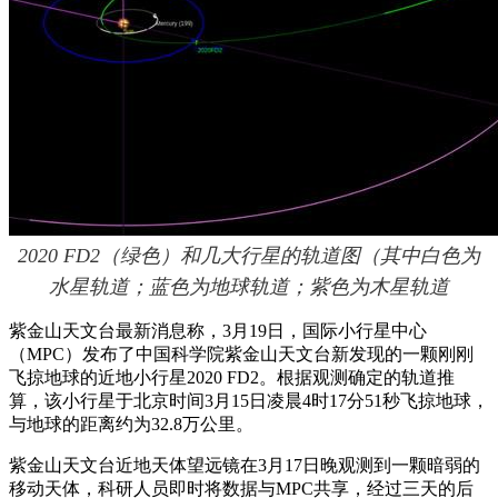
2020 FD2（绿色）和几大行星的轨道图（其中白色为
水星轨道；蓝色为地球轨道；紫色为木星轨道
紫金山天文台最新消息称，3月19日，国际小行星中心
（MPC）发布了中国科学院紫金山天文台新发现的一颗刚刚
飞掠地球的近地小行星2020 FD2。根据观测确定的轨道推
算，该小行星于北京时间3月15日凌晨4时17分51秒飞掠地球，
与地球的距离约为32.8万公里。
紫金山天文台近地天体望远镜在3月17日晚观测到一颗暗弱的
移动天体，科研人员即时将数据与MPC共享，经过三天的后