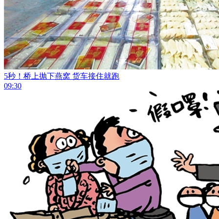
5秒！桥上抛下燕窝 货车接住就跑
09:30