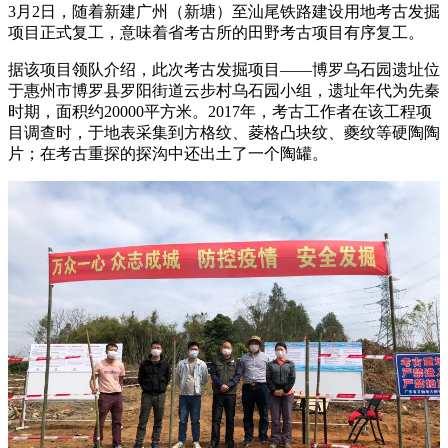
3月2日，随着新建广州（新塘）至汕尾铁路建设用地考古发掘
项目正式复工，意味着省考古所的田野考古项目有序复工。
据该项目领队介绍，此次考古发掘项目——博罗乌石园遗址位
于惠州市博罗县罗阳街道云步村乌石园小组，遗址年代为先秦
时期，面积约20000平方米。2017年，考古工作者在该工程项
目调查时，于地表采集到方格纹、菱格凸块纹、夔纹等硬陶陶
片；在考古重探的探沟中还出土了一个陶罐。