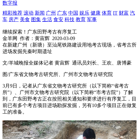
数字报
精彩推荐
滚动
新闻
广州
广东
中国
娱乐
健康
体育
IT
财富
汽
车
房产
美食
图集
生活
食安
科技
教育
军事
继续探索！广东田野考古有序复工
金羊网
作者：黄宙辉
2020-03-09
在新建广州（新塘）至汕尾铁路建设用地考古现场，省考古所
进场发掘先秦时期遗址
文/羊城晚报全媒体记者 黄宙辉 通讯员刘长、王欢、唐博豪
图/广东省文物考古研究所、广州市文物考古研究院
3月9日，记者从广东省文物考古研究所（以下简称“省考古
所”）、广州市文物考古研究院（以下简称“市考古院”）了解
到，广东田野考古正在按照相关通知和要求进行有序复工，目
前已有多个考古项目进场勘探发掘，另有10多个项目正在做复
工的准备。