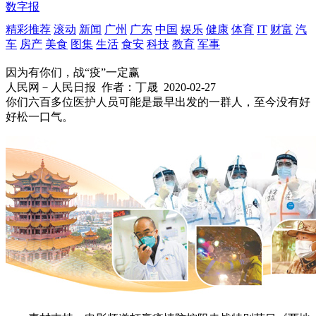
数字报
精彩推荐
滚动
新闻
广州
广东
中国
娱乐
健康
体育
IT
财富
汽
车
房产
美食
图集
生活
食安
科技
教育
军事
因为有你们，战“疫”一定赢
人民网－人民日报
作者：丁晟
2020-02-27
你们六百多位医护人员可能是最早出发的一群人，至今没有好
好松一口气。