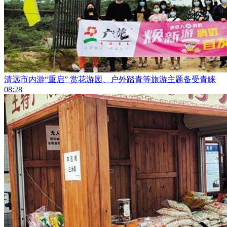
清远市内游“重启” 赏花游园、户外踏青等旅游主题备受青睐
08:28