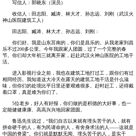
写信人：郭晓东（演员）
收信人：田志阳、臧涛、林大才、孙志远、刘刚（武汉火
神山医院建筑工人）
田志阳、臧涛、林大才、孙志远、刘刚：
你们好。我是山东莒南的，你们是昌乐的。从我老家到昌
乐不过200多公里。今年我跟家人团圆，过了一个完整的春
节。你们却大年初三就离开家，赶赴武汉火神山医院的工地干
活。
进入影视行业之前，我也在建筑工地打过工，跟你们有过
相同经历。我知道这大冷天在露天的建筑工地干活是什么滋
味，但你们的处境比平日里还要艰难很多。赶时赶工，还得戴
着口罩，真是难为你们了。
5位老乡，好人有好报，你们做的是积德的大好事，也一
定能健健康康、高高兴兴地回家团圆。
鲁迅先生说过，“我们自古以来就有埋头苦干的人，就有
拼命硬干的人，有为民请命的人，有舍身求法的人——这就是
中国的脊梁”。你们就是默默无闻、埋头苦干的人，是实干