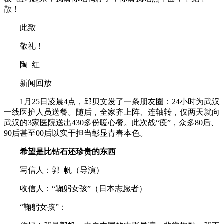
散！
此致
敬礼！
陶 红
新闻回放
1月25日凌晨4点，邱贝文发了一条朋友圈：24小时为武汉
一线医护人员送餐。随后，全家齐上阵、连轴转，仅两天就向
武汉的3家医院送出430多份暖心餐。此次战“疫”，众多80后、
90后甚至00后以实干担当彰显青春本色。
希望是比钻石还珍贵的东西
写信人：郭 帆（导演）
收信人：“鞠躬女孩”（日本志愿者）
“鞠躬女孩”：