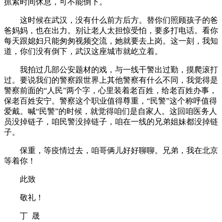
抓紧时间休息，可不能倒下。
这时候在武汉，没有什么前方后方。替你们照顾孩子的爸
爸妈妈，也在出力。别让老人太担惊受怕，要多打电话。看你
每天跟媳妇只能匆匆视频交流，她就要去上岗。这一刻，我知
道，你们没有倒下，武汉这座城市就屹立着。
我拍过几部公安题材的戏，与一线干警出过勤，摸爬滚打
过。要说我们的警察跟世界上其他警察有什么不同，我觉得是
警察前面的“人民”两个字，心里装着老百姓，给老百姓办事，
保老百姓安宁。警察这个职业值得尊重，“民警”这个称呼值得
爱戴。喊“民警”的时候，就觉得咱们是自家人。这回咱医务人
员没掉链子，咱民警没掉链子，咱在一线的兄弟姐妹都没掉链
子。
保重，等疫情过去，咱哥俩儿好好聊聊。兄弟，我在北京
等着你！
此致
敬礼！
丁 晟