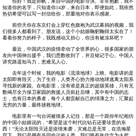
你好！我是郭帆，来自中国的电影导演。非常抱歉，我不
知道你的名字，只知道你14岁，来自日本，即便如此，我依然
热切希望可以写一封信给你，郑重地对你表示感谢。
前些天你在东京灯会上穿红色旗袍为武汉募捐的视频，我
们很多人都看到了。朋友说，这个小姑娘鞠躬鞠得太实在了！
看着你努力的样子，我既感动又担心，你没有被冻坏吧？
最近，中国武汉的疫情牵动了全世界的心，很多国家的朋
友向中国伸出援手，我们悉数收到了，并且铭记于心。中国人
讲究路遥知马力，患难见人心。
去年这个时候，我的电影《流浪地球》上映。电影讲的是
太阳即将毁灭，为了生存，人类齐心协力推动地球逃离太阳系
寻找新的家园。在电影里，没有谁是真正的超级英雄，只有无
数竭尽全力保卫家园的救援人员前赴后继，其中有中国的志
士，也有日本的勇者，每个人都贡献自己的绵薄之力，汇聚起
无穷的力量，最终拯救地球。
电影里有一句台词被很多人记住，那是一个跟你年纪相仿
的中国小姑娘说的，“希望是这个时代比钻石还要珍贵的东
西！”无论太阳毁灭还是疫情来袭，灾难总是无常，在浩瀚星
空下，我们是拥有共同命运的人类，我们唯有执信念为火把，