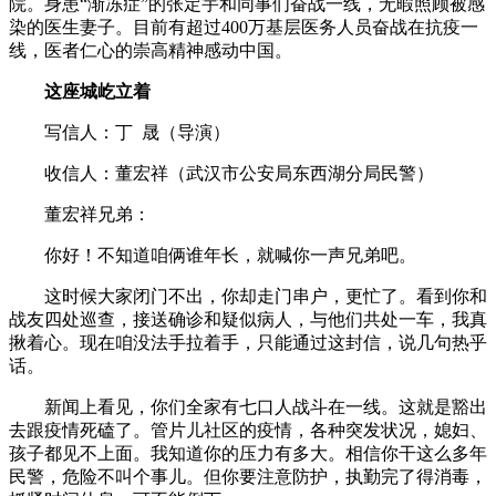
院。身患“渐冻症”的张定宇和同事们奋战一线，无暇照顾被感
染的医生妻子。目前有超过400万基层医务人员奋战在抗疫一
线，医者仁心的崇高精神感动中国。
这座城屹立着
写信人：丁 晟（导演）
收信人：董宏祥（武汉市公安局东西湖分局民警）
董宏祥兄弟：
你好！不知道咱俩谁年长，就喊你一声兄弟吧。
这时候大家闭门不出，你却走门串户，更忙了。看到你和
战友四处巡查，接送确诊和疑似病人，与他们共处一车，我真
揪着心。现在咱没法手拉着手，只能通过这封信，说几句热乎
话。
新闻上看见，你们全家有七口人战斗在一线。这就是豁出
去跟疫情死磕了。管片儿社区的疫情，各种突发状况，媳妇、
孩子都见不上面。我知道你的压力有多大。相信你干这么多年
民警，危险不叫个事儿。但你要注意防护，执勤完了得消毒，