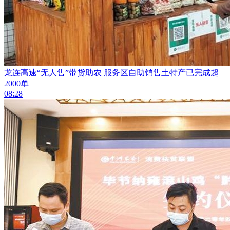
龙连高速“无人售”带货助农 服务区自助销售土特产已完成超
2000单
08:28