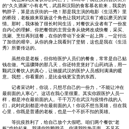
的“久久酒家”小有名气，武昌和汉阳的食客慕名前来，我卖的
鸭脖子，算是吉庆街的一绝！那是我主演的电影《生活秀》里
的桥段，老板娘来双扬这个角色让我对武汉有了难以磨灭的深
情。那时，我体验了很长时间生活，对餐饮从业者有了一份发
自内心的理解。你把餐馆的主营业务从烧烤改成快餐，采买、
洗涮、烹饪再到送餐，在你的带动下全家一起上阵，一定付出
了加倍的艰辛。从你的身上我看到了坚韧，这也是我在《生活
秀》所要传达的。
虽然你是老板，但你给医护人员们的餐食，常常是自己贴
钱在做。气温骤降的那几天，你还特意煲好了山药鸡汤，用一
颗武汉餐饮人的真心，让驰援武汉的医护人员感到满满的暖
意。我想，你看重的，是比金钱更宝贵的东西。
记者采访时，你说，只想尽自己的一份力，“不能让冲在
最前面的人寒心”。这话在我心里很重。其实你跟医护人员一
样，都是冲在最前面的人。千千万万在武汉与疫情作战的人
们，此时此刻都是冲在最前面的人！你说不想当英雄，但在我
心里，你既是普通的老板，也是一个不折不扣的英雄。
等抗疫胜利了，给自己放个大假吧。咱们两个餐饮“老
板”也约起来，我请你吃鸭脖子，你请我吃热干面，不见不