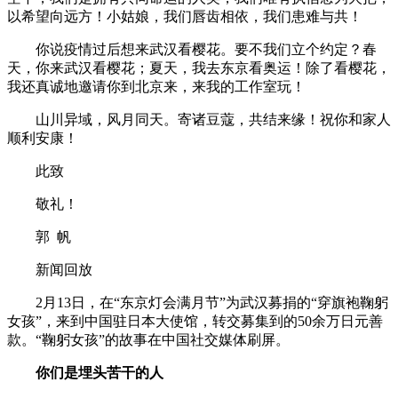
以希望向远方！小姑娘，我们唇齿相依，我们患难与共！
你说疫情过后想来武汉看樱花。要不我们立个约定？春
天，你来武汉看樱花；夏天，我去东京看奥运！除了看樱花，
我还真诚地邀请你到北京来，来我的工作室玩！
山川异域，风月同天。寄诸豆蔻，共结来缘！祝你和家人
顺利安康！
此致
敬礼！
郭 帆
新闻回放
2月13日，在“东京灯会满月节”为武汉募捐的“穿旗袍鞠躬
女孩”，来到中国驻日本大使馆，转交募集到的50余万日元善
款。“鞠躬女孩”的故事在中国社交媒体刷屏。
你们是埋头苦干的人