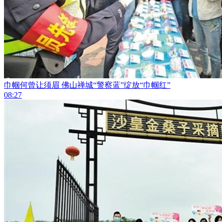
巾帼何曾让须眉 佛山禅城“警察蓝”绽放“巾帼红”
08:27