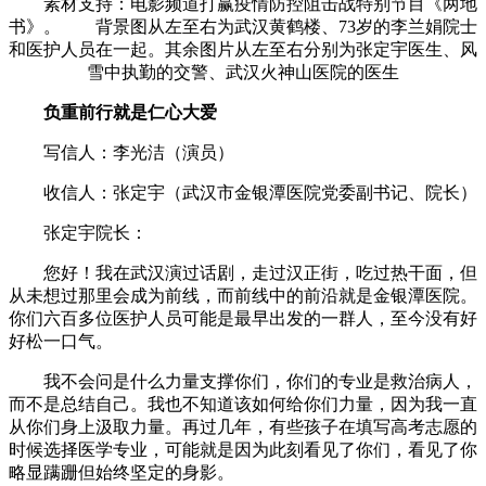
素材支持：电影频道打赢疫情防控阻击战特别节目《两地
书》。 背景图从左至右为武汉黄鹤楼、73岁的李兰娟院士
和医护人员在一起。其余图片从左至右分别为张定宇医生、风
雪中执勤的交警、武汉火神山医院的医生
负重前行就是仁心大爱
写信人：李光洁（演员）
收信人：张定宇（武汉市金银潭医院党委副书记、院长）
张定宇院长：
您好！我在武汉演过话剧，走过汉正街，吃过热干面，但
从未想过那里会成为前线，而前线中的前沿就是金银潭医院。
你们六百多位医护人员可能是最早出发的一群人，至今没有好
好松一口气。
我不会问是什么力量支撑你们，你们的专业是救治病人，
而不是总结自己。我也不知道该如何给你们力量，因为我一直
从你们身上汲取力量。再过几年，有些孩子在填写高考志愿的
时候选择医学专业，可能就是因为此刻看见了你们，看见了你
略显蹒跚但始终坚定的身影。