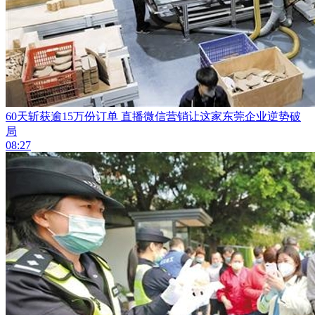
60天斩获逾15万份订单 直播微信营销让这家东莞企业逆势破
局
08:27