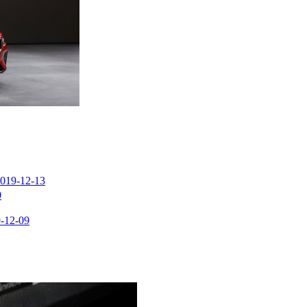
019-12-13
0
-12-09