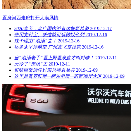
置身河西走廊打开大漠风情
2020春节，老广国内游有这些新趋势
2019-12-17
使用支付宝、微信就可玩转以色列
2019-12-16
找个理由“泡汤”去！
2019-12-16
宿务太平洋航空 广州直飞克拉克
2019-12-16
当“泡汤老手”遇上野温泉这才叫对味！
2019-12-11
天冷了“泡汤”去
2019-12-11
鲜味巨蟹漂洋过海只待君品尝
2019-12-09
这里是普罗旺斯—阿尔卑斯—蔚蓝海岸大区
2019-12-09