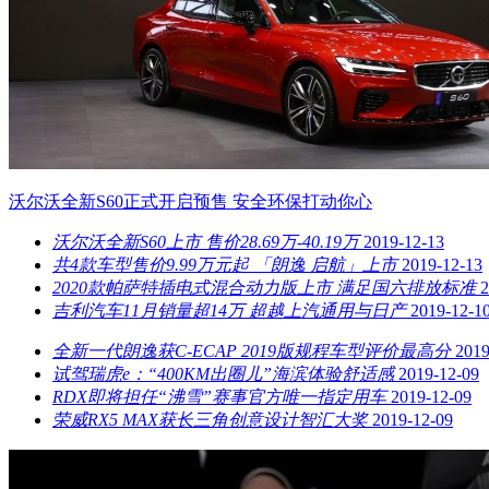
沃尔沃全新S60正式开启预售 安全环保打动你心
沃尔沃全新S60上市 售价28.69万-40.19万
2019-12-13
共4款车型售价9.99万元起 「朗逸 启航」上市
2019-12-13
2020款帕萨特插电式混合动力版上市 满足国六排放标准
2
吉利汽车11月销量超14万 超越上汽通用与日产
2019-12-1
全新一代朗逸获C-ECAP 2019版规程车型评价最高分
2019
​试驾瑞虎e：“400KM出圈儿”海滨体验舒适感
2019-12-09
RDX即将担任“沸雪”赛事官方唯一指定用车
2019-12-09
荣威RX5 MAX获长三角创意设计智汇大奖
2019-12-09