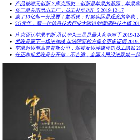
产品被喷无创新？库克回怼：创新是苹果的基因，苹果靠
传三星关闭昆山工厂，员工补偿达N+5
2019-12-17
赢了10亿却一分没要！董明珠：打赌实际是观念的争执
5G元年，新一代信息技术行业大咖论剑潼湖科技小镇
201
库克否认苹果垄断 承认华为三星是最大竞争对手
2019-12
孟晚舟赢下一场法律战 加法院要检方提交更多证据
2019-
苹果起诉前高管背叛公司，却被反诉涉嫌侵犯员工隐私
2
任正非批孟晚舟公开信：不合适，全国人民没法跟她一起