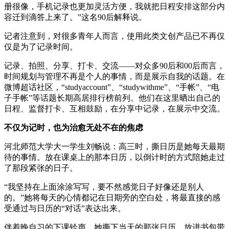
册很像，手机记录也更加灵活方便，我就把日程安排这部分内
容迁到滴答上来了。”这名90后解释说。
记者注意到，对很多青年人而言，使用此类文创产品已不再仅
仅是为了记录时间。
记录、拍照、分享、打卡、交流——对众多90后和00后而言，
时间规划与管理不再是个人的事情，而是展示自我的话题。在
微博超话社区，“studyaccount”、“studywithme”、“手帐”、“电
子手帐”等话题长期高居排行榜前列。他们在这里晒出自己的
日程、监督打卡、互相鼓励，在分享中记录，在展示中交流。
不仅为记时，也为治愈无处不在的焦虑
河北师范大学大一学生刘畅说：高三时，撕日历是她每天最期
待的事情。放在课桌上的那本日历，以倒计时的方式陪她走过
了那段紧张的日子。
“我坚持在上面涂涂写写，要不然感觉日子好像还是别人
的。”她将每天的心情都记在日期旁的空白处，将最直接的感
受通过与日历的“对话”表达出来。
伴着晚自习的下课铃声，她撕下当天的那张日历，放进书包带