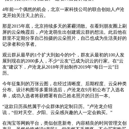
4年前一个偶然的机会，北京一家科技公司的联合创始人卢沧
龙开始关注天上的云。
那是2015年底，北京持续多天的雾霾消散。在看到朋友圈上刷
屏的云朵晚霞后，卢沧龙萌生出创建观云群的想法。此后他在
群里不定期分享自己拍摄的云朵照片，自己也成为生活美好的
记录者和分享者。
观云群从最早的1个扩大到如今的9个，群友从最初的100人发
展到现在的2000多人，不少“云友”已成为识云的行家。在“云
友”建议下，卢沧龙从2018年开始制作2019年“每日一云”日
历。
今年征集到的万张云图，在经过清晰度、后期程度、云朵种类
分布、设计构图等多重筛选后，卢沧龙在9月初公布了入选名
单，成功入选者将获赠署有自己姓名照片的日历一本。
“这款日历虽然属于小众群体的定制日历。”卢沧龙介绍
说，“但对天空、夕阳、云朵感兴趣的人一定会购买。”
在淘宝等网购平台，类似创意新奇、内容精良的时间管理文创