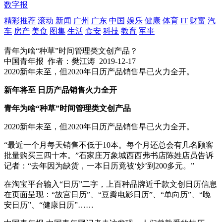
数字报
精彩推荐
滚动
新闻
广州
广东
中国
娱乐
健康
体育
IT
财富
汽
车
房产
美食
图集
生活
食安
科技
教育
军事
青年为啥“种草”时间管理类文创产品？
中国青年报
作者：樊江涛
2019-12-17
2020新年未至，但2020年日历产品销售早已火力全开。
新年将至 日历产品销售火力全开
青年为啥“种草”时间管理类文创产品
2020新年未至，但2020年日历产品销售早已火力全开。
“最近一个月每天销售不低于10本。每个月还总会有几名顾客
批量购买三四十本。”石家庄万象城西西弗书店陈姓店员告诉
记者：“去年因为缺货，一本日历竟被‘炒’到200多元。”
在淘宝平台输入“日历”二字，上百种品牌近千款文创日历信息
在页面呈现：“故宫日历”、“豆瓣电影日历”、“单向历”、“晚
安日历”、“健康日历”……