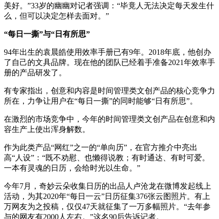
美好。”33岁的幽幽对记者强调：“毕竟人无法决定每天发生什
么，但可以决定怎样去面对。”
“每日一撕”与“日有所思”
94年出生的袁晨皓使用效率手册已有9年。2018年底，他创办
了自己的文具品牌。现在他的团队已经着手准备2021年效率手
册的产品研发了。
有专家指出，创意和内容是时间管理类文创产品的核心竞争力
所在，力争让用户在“每日一撕”的同时能够“日有所思”。
在激烈的市场竞争中，今年的时间管理类文创产品在创意和内
容生产上使出浑身解数。
作为此类产品“网红”之一的“单向历”，在官方推介中亮出
高“人设”：“既不劝慰、也懒得说教；有时通达、有时可爱。
一本有灵魂的日历，会给时光以生命。”
今年7月，奇妙云朵收集日历的出品人卢沧龙在微博发起线上
活动，为其2020年“每日一云”日历征集376张云图照片。有上
万网友为之投稿，仅仅47天就征集了一万多幅照片。“去年参
与的网友有2000人左右。”这名90后告诉记者。