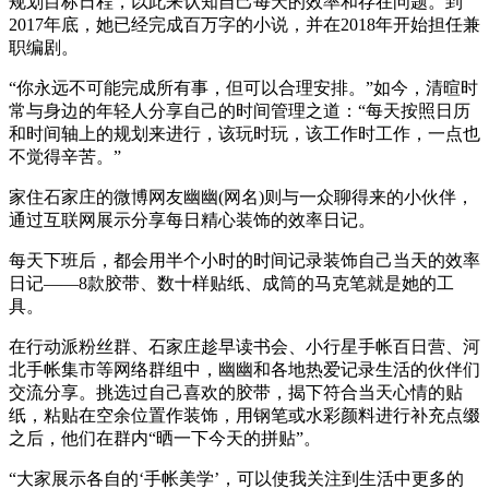
规划目标日程，以此来认知自己每天的效率和存在问题。到
2017年底，她已经完成百万字的小说，并在2018年开始担任兼
职编剧。
“你永远不可能完成所有事，但可以合理安排。”如今，清暄时
常与身边的年轻人分享自己的时间管理之道：“每天按照日历
和时间轴上的规划来进行，该玩时玩，该工作时工作，一点也
不觉得辛苦。”
家住石家庄的微博网友幽幽(网名)则与一众聊得来的小伙伴，
通过互联网展示分享每日精心装饰的效率日记。
每天下班后，都会用半个小时的时间记录装饰自己当天的效率
日记——8款胶带、数十样贴纸、成筒的马克笔就是她的工
具。
在行动派粉丝群、石家庄趁早读书会、小行星手帐百日营、河
北手帐集市等网络群组中，幽幽和各地热爱记录生活的伙伴们
交流分享。挑选过自己喜欢的胶带，揭下符合当天心情的贴
纸，粘贴在空余位置作装饰，用钢笔或水彩颜料进行补充点缀
之后，他们在群内“晒一下今天的拼贴”。
“大家展示各自的‘手帐美学’，可以使我关注到生活中更多的