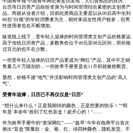
中国青年报·中国青年网记者走访发现，人们曾熟悉的挂历、
台历等日历类产品纷纷变身为与时间管理结合紧密的文创类产
品。而据从业者介绍，目前此类商品主要是以从00后高中生到
80后“白领”的年轻消费者为主，相对来说女性用户较多，但男
性使用者也在不断增加。
纵览线上线下，受年轻人追捧的时间管理类文创产品价格要远
高于传统日历类产品，多数售价位于49元至98元区间，而价格
过百元的也不在少数。
一些受年轻人追捧的日历产品更成为“网红”产品，其中不乏销
售量几十万级别的，一些效率手册更是在11月初就被抢断货。
显然，价格不接“地气”并没影响时间管理类文创产品的“高人
气”。
受青年追捧，日历已不再仅仅是“日历”
“想什么来什么！正是我期待的颜色，正是想要的快乐！”“明
年是‘本命年’收到了红色盲盒！超开心的！”……
作为效率手册中的“资深网红”——“趁早”今年在电商平台首次
推出“盲盒”限量款：金、银、红、绿四种颜色，随机发货。不