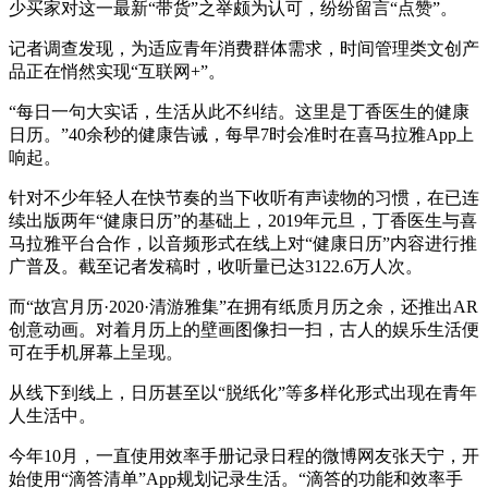
少买家对这一最新“带货”之举颇为认可，纷纷留言“点赞”。
记者调查发现，为适应青年消费群体需求，时间管理类文创产
品正在悄然实现“互联网+”。
“每日一句大实话，生活从此不纠结。这里是丁香医生的健康
日历。”40余秒的健康告诫，每早7时会准时在喜马拉雅App上
响起。
针对不少年轻人在快节奏的当下收听有声读物的习惯，在已连
续出版两年“健康日历”的基础上，2019年元旦，丁香医生与喜
马拉雅平台合作，以音频形式在线上对“健康日历”内容进行推
广普及。截至记者发稿时，收听量已达3122.6万人次。
而“故宫月历·2020·清游雅集”在拥有纸质月历之余，还推出AR
创意动画。对着月历上的壁画图像扫一扫，古人的娱乐生活便
可在手机屏幕上呈现。
从线下到线上，日历甚至以“脱纸化”等多样化形式出现在青年
人生活中。
今年10月，一直使用效率手册记录日程的微博网友张天宁，开
始使用“滴答清单”App规划记录生活。“滴答的功能和效率手