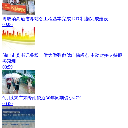
粤取消高速省界站各工程基本完成 ETC门架完成建设
09:06
佛山市委书记鲁毅：做大做强做优广佛极点 主动对接支持服
务深圳
08:59
9月以来广东降雨较近30年同期偏少47%
09:00