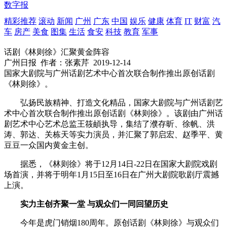
数字报
精彩推荐
滚动
新闻
广州
广东
中国
娱乐
健康
体育
IT
财富
汽
车
房产
美食
图集
生活
食安
科技
教育
军事
话剧《林则徐》汇聚黄金阵容
广州日报
作者：张素芹
2019-12-14
国家大剧院与广州话剧艺术中心首次联合制作推出原创话剧
《林则徐》。
弘扬民族精神、打造文化精品，国家大剧院与广州话剧艺
术中心首次联合制作推出原创话剧《林则徐》。该剧由广州话
剧艺术中心艺术总监王筱頔执导，集结了濮存昕、徐帆、洪
涛、郭达、关栋天等实力演员，并汇聚了郭启宏、赵季平、黄
豆豆一众国内黄金主创。
据悉，《林则徐》将于12月14日-22日在国家大剧院戏剧
场首演，并将于明年1月15日至16日在广州大剧院歌剧厅震撼
上演。
实力主创齐聚一堂 与观众们一同回望历史
今年是虎门销烟180周年。原创话剧《林则徐》与观众们