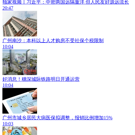
独家视频丨习近平：中密两国远隔重洋 但人民友好源远流长
20:47
广州南沙：本科以上人才购房不受社保个税限制
10:04
好消息！穗深城际铁路明日开通运营
10:04
广州市城乡居民大病医保拟调整，报销比例增加15%
10:03