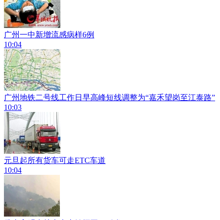
广州一中新增流感病样6例
10:04
广州地铁二号线工作日早高峰短线调整为“嘉禾望岗至江泰路”
10:03
元旦起所有货车可走ETC车道
10:04