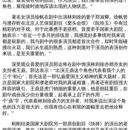
出发、最实实在在的品质。作为演员，我们要体会饰演的这个
角色，展现彼时彼地应该出现的人物状态。”
著名女演员徐帆在剧中出演林则徐的妻子郑淑卿。徐帆曾
与濮存昕在北京人艺保留剧目《窝头会馆》《阮玲玉》中有过
精彩的对手戏。对于此番携手老搭档、首度牵手国家大剧院，
她表示：“在近一个多月的排练里，我感觉好多事情对我来说
都是崭新的，我与剧中的很多演员都是首次合作，却时常能碰
撞出火花，我们从生疏到熟悉，这种刺激对于演员的表演创作
来说，是至关重要的。”
深受观众喜爱的演员郭达将在剧中饰演林则徐亦师亦友的
支持者王鼎。郭达表示：“出演王鼎这个角色代表着我个人的
三个‘初心’，首先这是一部弘扬爱国主义精神的重大题材，其
次是国家大剧院和濮老师对我的真诚相邀，再者还有剧组强大
阵容的吸引。王鼎是虎门销烟的重要人物，他是朝廷重臣，在
剧中戏份虽少但分量很重，起着承上启下的作用，一
个‘鼎’字，代表着林则徐鼎力的支持者。对我来说出演这个角
色的压力是很大的，但我有信心在有限的篇幅里去把他诠释
好。”
刚刚结束国家大剧院另一部原创剧目《抉择》的演出的老
戏骨洪涛，将在《林则徐》中饰演踌躇满志却又身不由己的道