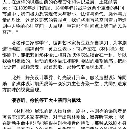
人，在这样的境遇面前的心理变化和认识发展。王筱頔表
示：“在1839年虎门销烟、1840年鸦片战争这两个重要的时间
节点中，我们极力想表现伟大与渺小、怯懦与勇气、孱弱与力
量的对比，这是这部戏的着眼点，我们将用写意空间着力塑造
剧中人物的心理空间，去展现、重建那个时间点上我们的民族
尊严。”
著名作曲家赵季平、编舞艺术家黄豆豆亲自操刀，为本剧
进行编曲、编舞创作，黄豆豆表示：“我希望在《林则徐》这
部剧中，能把戏剧形体语汇和舞蹈肢体表达结合在一起。所以
我会用极致的、运动的形体语汇和瞬间凝固的雕塑质感，把那
段史诗、那颗忠魂、那首悲歌、那种气节展现出来。”
此外，舞美设计季乔、灯光设计邢辛、服装造型设计陈同
勋、多媒体设计胡天骥等一众实力主创齐聚一堂，共同打造东
方韵味的视觉呈现。
濮存昕、徐帆等五大主演同台飙戏
《林则徐》展现的是人物群像。剧中，林则徐的饰演者是
著名表演艺术家濮存昕。对于出演林则徐，濮存昕表示：“我
在调动生命中那些能够跟林则徐接近的特质，那种从戏剧本身