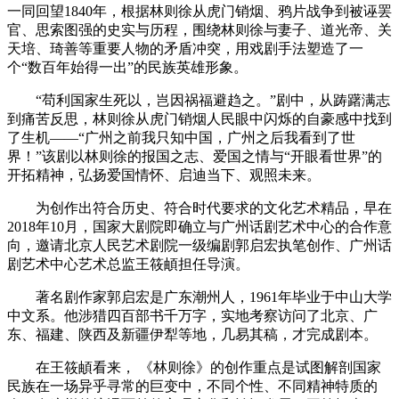
一同回望1840年，根据林则徐从虎门销烟、鸦片战争到被诬罢
官、思索图强的史实与历程，围绕林则徐与妻子、道光帝、关
天培、琦善等重要人物的矛盾冲突，用戏剧手法塑造了一
个“数百年始得一出”的民族英雄形象。
“苟利国家生死以，岂因祸福避趋之。”剧中，从踌躇满志
到痛苦反思，林则徐从虎门销烟人民眼中闪烁的自豪感中找到
了生机——“广州之前我只知中国，广州之后我看到了世
界！”该剧以林则徐的报国之志、爱国之情与“开眼看世界”的
开拓精神，弘扬爱国情怀、启迪当下、观照未来。
为创作出符合历史、符合时代要求的文化艺术精品，早在
2018年10月，国家大剧院即确立与广州话剧艺术中心的合作意
向，邀请北京人民艺术剧院一级编剧郭启宏执笔创作、广州话
剧艺术中心艺术总监王筱頔担任导演。
著名剧作家郭启宏是广东潮州人，1961年毕业于中山大学
中文系。他涉猎四百部书千万字，实地考察访问了北京、广
东、福建、陕西及新疆伊犁等地，几易其稿，才完成剧本。
在王筱頔看来， 《林则徐》的创作重点是试图解剖国家
民族在一场异乎寻常的巨变中，不同个性、不同精神特质的