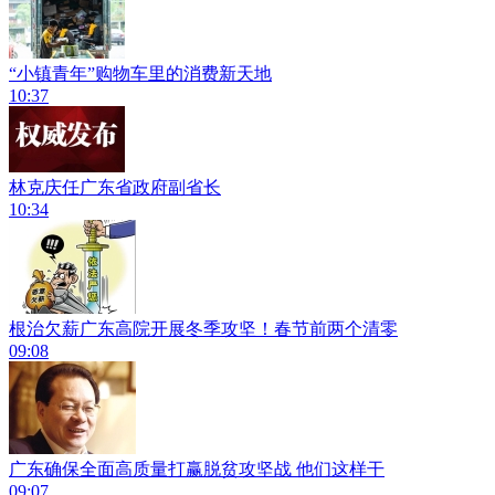
“小镇青年”购物车里的消费新天地
10:37
林克庆任广东省政府副省长
10:34
根治欠薪广东高院开展冬季攻坚！春节前两个清零
09:08
广东确保全面高质量打赢脱贫攻坚战 他们这样干
09:07