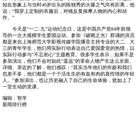
知在形象上与当时40岁出头的陈独秀的火爆之气尚有距离，他
说：“我穿上定制的衣服后，对镜反复揣摩人物的内心和动
作。”
今天是“一二·九”运动纪念日，这是中国共产党84年前领
导的一次大规模学生爱国运动。参加《破晓之光》群诵的演员
都是来自上海师范大学影视传媒学院播音主持专业的大二、大
三的青年学生，他们用实际行动表达自己爱国爱党的热情，以
实际行动参与“不忘初心”主题教育。很多学生表示，如果不是
参加演出，他们不会对如此“遥远”的革命人物产生这么全面、
详细、亲近的了解，他们感叹：“其实当年他们的年龄和我们
也差不多，他们都是一个个活生生的有血有肉的真性情的年轻
人。”参加演出，也让历史融入了自己的生命体验，犹如上了
一堂生动的党课。
编辑：智羊
新闻排行榜