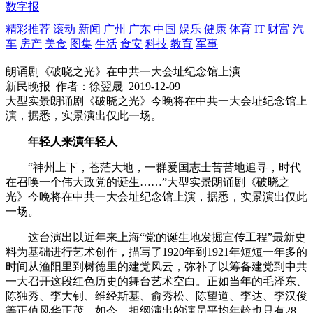
数字报
精彩推荐
滚动
新闻
广州
广东
中国
娱乐
健康
体育
IT
财富
汽
车
房产
美食
图集
生活
食安
科技
教育
军事
朗诵剧《破晓之光》在中共一大会址纪念馆上演
新民晚报
作者：徐翌晟
2019-12-09
大型实景朗诵剧《破晓之光》今晚将在中共一大会址纪念馆上
演，据悉，实景演出仅此一场。
年轻人来演年轻人
“神州上下，苍茫大地，一群爱国志士苦苦地追寻，时代
在召唤一个伟大政党的诞生……”大型实景朗诵剧《破晓之
光》今晚将在中共一大会址纪念馆上演，据悉，实景演出仅此
一场。
这台演出以近年来上海“党的诞生地发掘宣传工程”最新史
料为基础进行艺术创作，描写了1920年到1921年短短一年多的
时间从渔阳里到树德里的建党风云，弥补了以筹备建党到中共
一大召开这段红色历史的舞台艺术空白。正如当年的毛泽东、
陈独秀、李大钊、维经斯基、俞秀松、陈望道、李达、李汉俊
等正值风华正茂，如今，担纲演出的演员平均年龄也只有28