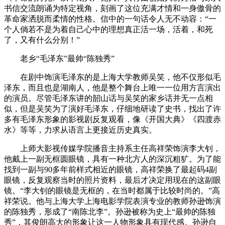
书信交流朗诵为特定视角，刻画了这位充满才情和一身傲骨的
革命家洒脱而柔情的性格。信中的一句话令人无不动容：“一
个人倘若不是为着自己心中的理想真正活一场，活着，和死
了，又有什么分别！”
老乡“毛泽东”最帅“陈独秀”
在剧中饰演毛泽东的是上海大学教师吴笑，他不仅形似毛
泽东，而且也是湖南人，他是整个舞台上唯一一位用方言演出
的演员。尽管毛泽东讲的韶山话与吴笑的家乡话并无一点相
似，但是吴笑为了演好毛泽东，仔细地研读了史书，找出了许
多有毛泽东形象的影视剧反复观看，像《开国大典》《四渡赤
水》等等，力求从语言上更接近历史真实。
上师大影视传媒学院播音主持系主任高祥荣饰演李大钊，
他戴上一副无框圆眼镜，具有一种北方人的深沉粗犷。为了能
找到一副与90多年前样式相近的眼镜，高祥荣换了最起码4副
眼镜，反复观察当时的照片资料，最后才决定用现在的这副眼
镜。“李大钊的眼镜是无框的，在当时都属于比较时尚的。”高
祥荣说。他与上海大学上海电影学院表演专业的教师孙逊饰演
的陈独秀，形成了“南陈北李”。孙逊被称为史上“最帅的陈独
秀”，其俊朗高大的形象让这一人物形象具有现代感。孙逊自