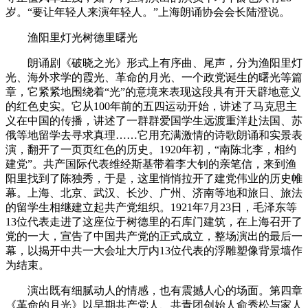
岁。“要让年轻人来演年轻人。”上海朗诵协会会长陆澄说。
渔阳里灯光树德里曙光
朗诵剧《破晓之光》形式上有序曲、尾声，分为渔阳里灯
光、海外求学的霞光、革命的月光、一个政党诞生的曙光等篇
章，它紧紧地围绕着“光”的意境来表现这段具有开天辟地意义
的红色史实。它从100年前的五四运动开始，讲述了马克思主
义在中国的传播，讲述了一群群爱国学生远渡重洋赴法国、苏
俄等地留学去寻求真理……它用充满激情的诗歌朗诵和实景表
演，翻开了一页页红色的历史。1920年初，“南陈北李，相约
建党”。共产国际代表维经斯基带着李大钊的亲笔信，来到渔
阳里找到了陈独秀，于是，这里悄悄拉开了建党伟业的历史帷
幕。上海、北京、武汉、长沙、广州、济南等地和旅日、旅法
的留学生相继建立起共产党组织。1921年7月23日，毛泽东等
13位代表走进了这座位于树德里的石库门建筑，在上海召开了
党的一大，宣告了中国共产党的正式成立，整场演出的最后一
幕，以揭开中共一大会址大厅内13位代表的浮雕塑像背景墙作
为结束。
演出既有细腻动人的情感，也有震撼人心的场面。第四章
《革命的月光》以早期共产党人、共青团创始人俞秀松与家人