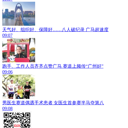
天气好、组织好、保障好……八人破纪录 广马超速度
09:07
跑手、工作人员齐齐点赞广马 赛道上频传“广州好”
09:06
男医生赛道偶遇手术患者 女医生首参赛半马夺第八
09:08