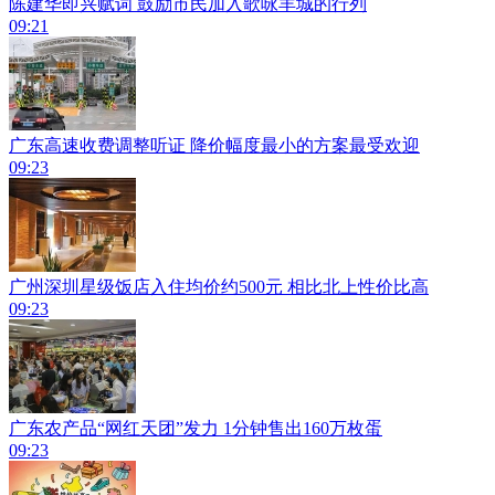
陈建华即兴赋词 鼓励市民加入歌咏羊城的行列
09:21
广东高速收费调整听证 降价幅度最小的方案最受欢迎
09:23
广州深圳星级饭店入住均价约500元 相比北上性价比高
09:23
广东农产品“网红天团”发力 1分钟售出160万枚蛋
09:23