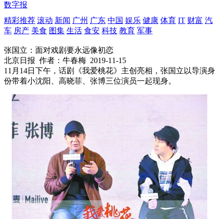
数字报
精彩推荐
滚动
新闻
广州
广东
中国
娱乐
健康
体育
IT
财富
汽
车
房产
美食
图集
生活
食安
科技
教育
军事
张国立：面对戏剧要永远像初恋
北京日报
作者：牛春梅
2019-11-15
11月14日下午，话剧《我爱桃花》主创亮相，张国立以导演身
份带着小沈阳、高晓菲、张博三位演员一起现身。