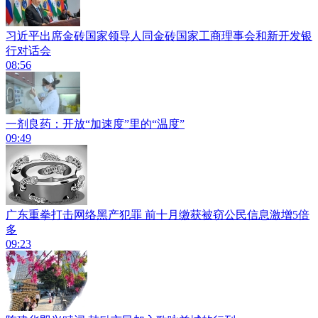
习近平出席金砖国家领导人同金砖国家工商理事会和新开发银
行对话会
08:56
一剂良药：开放“加速度”里的“温度”
09:49
广东重拳打击网络黑产犯罪 前十月缴获被窃公民信息激增5倍
多
09:23