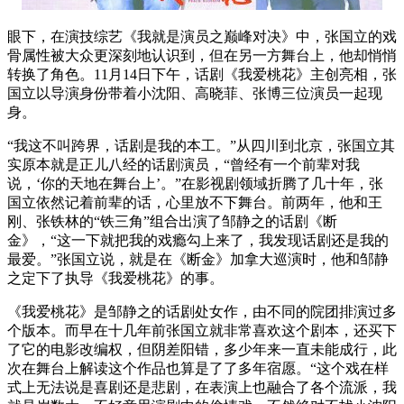
眼下，在演技综艺《我就是演员之巅峰对决》中，张国立的戏
骨属性被大众更深刻地认识到，但在另一方舞台上，他却悄悄
转换了角色。11月14日下午，话剧《我爱桃花》主创亮相，张
国立以导演身份带着小沈阳、高晓菲、张博三位演员一起现
身。
“我这不叫跨界，话剧是我的本工。”从四川到北京，张国立其
实原本就是正儿八经的话剧演员，“曾经有一个前辈对我
说，‘你的天地在舞台上’。”在影视剧领域折腾了几十年，张
国立依然记着前辈的话，心里放不下舞台。前两年，他和王
刚、张铁林的“铁三角”组合出演了邹静之的话剧《断
金》，“这一下就把我的戏瘾勾上来了，我发现话剧还是我的
最爱。”张国立说，就是在《断金》加拿大巡演时，他和邹静
之定下了执导《我爱桃花》的事。
《我爱桃花》是邹静之的话剧处女作，由不同的院团排演过多
个版本。而早在十几年前张国立就非常喜欢这个剧本，还买下
了它的电影改编权，但阴差阳错，多少年来一直未能成行，此
次在舞台上解读这个作品也算是了了多年宿愿。“这个戏在样
式上无法说是喜剧还是悲剧，在表演上也融合了各个流派，我