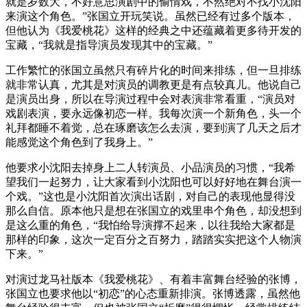
就是岁数大，不好意思演剧中的偷情戏，不然绝对不找小沈阳
来演这个角色。”张国立开玩笑说。虽然已经有过多个版本，
但他认为《我爱桃花》这样的经典之中还蕴藏着更多待开发的
宝藏，“我就是指导演员发现其中的宝藏。”
工作繁忙的张国立虽然只有碎片化的时间来排练，但一旦排练
就非常认真，尤其是对演员的调教更是有点较真儿。他说自己
是演员出身，所以在导演过程中会对表演非常看重，“演员对
戏剧表演，要永远像初恋一样。我每次演一个新角色，头一个
礼拜都睡不着觉，总在琢磨该怎么去演，要到演了几天之后才
能感觉这个角色到了我身上。”
他要求小沈阳去掉身上二人转演员、小品演员的习惯，“我希
望我们一起努力，让大家看到小沈阳也可以好好地在舞台演一
个戏。”这也是小沈阳首次演出话剧，对自己的表现他显得没
那么自信。原本他只是想在张国立的戏里串个角色，却没想到
是这么重的角色，“我怕给导演撑不起来，以往我给大家都是
那样的印象，这次一定百分之百努力，踏踏实实把这个人物演
下来。”
对演过龙马社版本《我爱桃花》、有着丰富舞台经验的张博，
张国立也要求他以“初恋”的心态重新排演。张博透露，虽然他