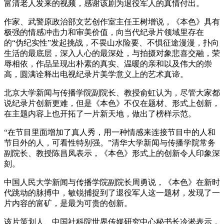
富清老人发来的视频，感谢该剧为退役军人的真情付出。
作家、武警原政治部文艺创作室主任王树增说，《本色》具有
极强的情感冲击力和审美价值，向当代纪录片领域里存在
的“伪纪实性”发起挑战，不畏山水险要、不惧征途漫漫，扑向
生活的最底层，深入人心的最深处，与拍摄对象悲喜交融，荣
辱相依，作品呈现出朴素的真实、温暖的亲和以及伟大的崇
高，圆满诠释出电视纪录片美学意义上的艺术真谛。
北京大学新闻与传播学院副院长、教授俞虹认为，尽管大家都
说纪录片创新更难，但是《本色》不仅在题材、形式上创新，
在主题内容上也开拓了一片新天地，做出了榜样示范。
“在节目里面增加了真人秀，用一种情感来连接节目中的人和
节目外的人，可看性特别强。”清华大学新闻与传播学院常务
副院长、教授陈昌凤表示，《本色》形式上的创新令人印象深
刻。
中国人民大学新闻与传播学院副院长周勇说，《本色》在新时
代跳动的脉搏中，敏锐捕捉到了退役军人这一题材，发现了一
片内容的富矿，是最为可贵的创新。
该片策划人、中国社科院世界传媒研究中心秘书长冷淞表示，