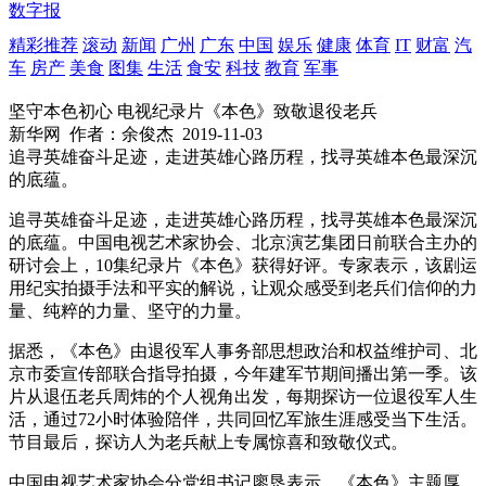
数字报
精彩推荐
滚动
新闻
广州
广东
中国
娱乐
健康
体育
IT
财富
汽
车
房产
美食
图集
生活
食安
科技
教育
军事
坚守本色初心 电视纪录片《本色》致敬退役老兵
新华网
作者：余俊杰
2019-11-03
追寻英雄奋斗足迹，走进英雄心路历程，找寻英雄本色最深沉
的底蕴。
追寻英雄奋斗足迹，走进英雄心路历程，找寻英雄本色最深沉
的底蕴。中国电视艺术家协会、北京演艺集团日前联合主办的
研讨会上，10集纪录片《本色》获得好评。专家表示，该剧运
用纪实拍摄手法和平实的解说，让观众感受到老兵们信仰的力
量、纯粹的力量、坚守的力量。
据悉，《本色》由退役军人事务部思想政治和权益维护司、北
京市委宣传部联合指导拍摄，今年建军节期间播出第一季。该
片从退伍老兵周炜的个人视角出发，每期探访一位退役军人生
活，通过72小时体验陪伴，共同回忆军旅生涯感受当下生活。
节目最后，探访人为老兵献上专属惊喜和致敬仪式。
中国电视艺术家协会分党组书记廖恳表示，《本色》主题厚