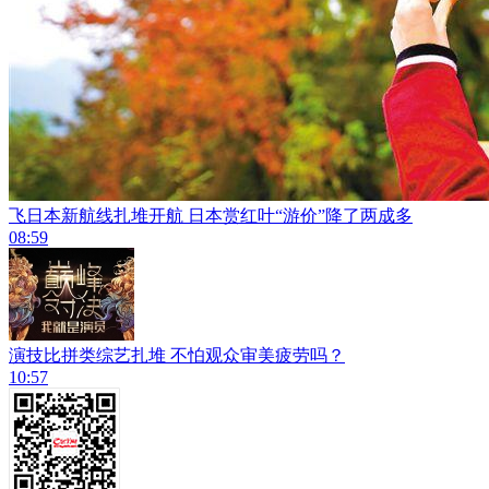
飞日本新航线扎堆开航 日本赏红叶“游价”降了两成多
08:59
演技比拼类综艺扎堆 不怕观众审美疲劳吗？
10:57