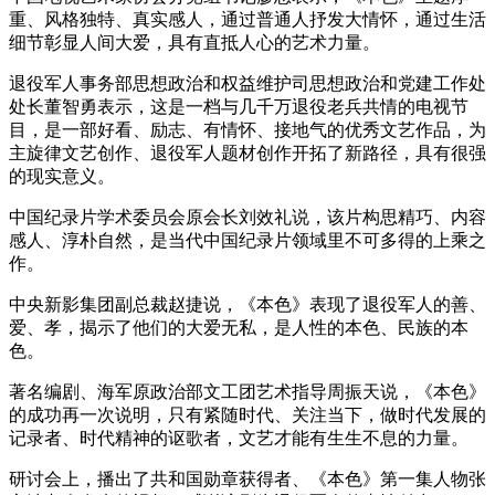
重、风格独特、真实感人，通过普通人抒发大情怀，通过生活
细节彰显人间大爱，具有直抵人心的艺术力量。
退役军人事务部思想政治和权益维护司思想政治和党建工作处
处长董智勇表示，这是一档与几千万退役老兵共情的电视节
目，是一部好看、励志、有情怀、接地气的优秀文艺作品，为
主旋律文艺创作、退役军人题材创作开拓了新路径，具有很强
的现实意义。
中国纪录片学术委员会原会长刘效礼说，该片构思精巧、内容
感人、淳朴自然，是当代中国纪录片领域里不可多得的上乘之
作。
中央新影集团副总裁赵捷说，《本色》表现了退役军人的善、
爱、孝，揭示了他们的大爱无私，是人性的本色、民族的本
色。
著名编剧、海军原政治部文工团艺术指导周振天说，《本色》
的成功再一次说明，只有紧随时代、关注当下，做时代发展的
记录者、时代精神的讴歌者，文艺才能有生生不息的力量。
研讨会上，播出了共和国勋章获得者、《本色》第一集人物张