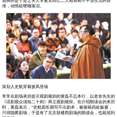
选择的是于是之夫人李曼宜回忆二人相知相守平淡生活的自
传，动情处哽咽落泪。
策划人史航穿着披风登场
常常在剧场承担提示观剧规则的黄磊不忘本行，以老舍先生的
《话剧观众须知二十则》再立观剧规矩。在介绍朗读会的来历
时，黄磊表示，“史航因长期写不出剧本，被催稿四处躲避，
只得隐匿剧场，于是有了北京鼓楼西剧场的朗读会，也延续到