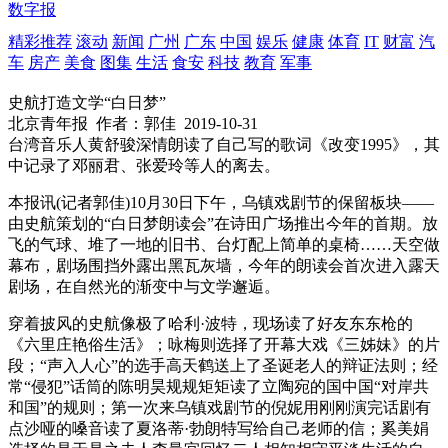
数字报
精彩推荐
滚动
新闻
广州
广东
中国
娱乐
健康
体育
IT
财富
汽
车
房产
美食
图集
生活
食安
科技
教育
军事
史航打造文学“白日梦”
北京青年报
作者：郭佳
2019-10-31
台湾音乐人黄舒骏深情朗读了自己写的歌词《改变1995》，其
中记录了邓丽君、张爱玲等人的离去。
本报讯(记者郭佳)10月30日下午，乌镇戏剧节的保留板块——
由史航策划的“白日梦朗读会”在诗田广场推出今年的首期。放
飞的气球、堆了一地的旧书、台灯配上简单的桌椅……天空做
幕布，剧场围挡外露出黑瓦灰墙，今年的朗读会首次进入露天
剧场，在自然光的渐变中与文学邂逅。
穿着披风的史航像极了哈利·波特，现场读了好友东东枪的
《六里庄艳俗生活》；咏梅则选择了开幕大戏《三姊妹》的片
段；“声入人心”的选手高天鹤送上了圣诞老人的辩证法则；经
常“侵犯”话筒的陈明昊规规矩矩读了立陶宛的国中国“对岸共
和国”的规则；第一次来乌镇戏剧节的倪妮用刚刚演完话剧有
点沙哑的嗓音读了夏洛蒂·勃朗特写给自己老师的信；奚美娟