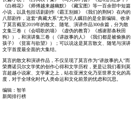
《白棉花》《师傅越来越幽默》《藏宝图》等一百余部中短篇
小说，以及包括话剧剧作《霸王别姬》《我们的荆轲》在内的
八部剧作，这套“典藏大系”尤为引人瞩目的是全新编辑、收录
了莫言截至2019年的散文、随笔、演讲作品300余篇，分为散
文集三卷（《会唱歌的墙》《虚伪的教育》《感谢那条秋田
狗》），和演讲集三卷（《讲故事的人》《我们都是被偷换的
孩子》《贫富与欲望》）；可以说这是莫言散文、随笔与演讲
文字首度最全面的大集结。
莫言的散文和演讲作品，不仅呈现了莫言作为“讲故事的人”而
荣膺诺贝尔文学奖的创作心得和文学历程，更是让我们看到莫
言超越小说家、文学家之上，站在亚洲文化乃至世界文化的高
度，对于全球化时代人类命运和文化前景的忧虑和沉思。
编辑：智羊
新闻排行榜