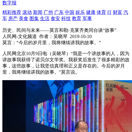
数字报
精彩推荐
滚动
新闻
广州
广东
中国
娱乐
健康
体育
IT
财富
汽
车
房产
美食
图集
生活
食安
科技
教育
军事
历史、民间与未来——莫言和勒·克莱齐奥同台谈“故事”
人民网-文化频道
作者：吴晓琴
2019-10-10
莫言：“今后的岁月里，我将继续讲我的故事。”
人民网北京10月9日电（吴晓琴）“我是一个讲故事的人，因为
讲故事我获得了诺贝尔文学奖。我获奖后发生了很多精彩的故
事，这些故事，让我坚信真理和正义是存在的。今后的岁月
里，我将继续讲我的故事。”莫言说。