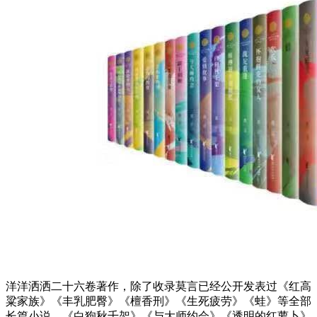
洋洋洒洒二十六卷著作，除了收录莫言已经公开发表过《红高
粱家族》《丰乳肥臀》《檀香刑》《生死疲劳》《蛙》等全部
长篇小说，《白狗秋千架》《与大师约会》《透明的红萝卜》