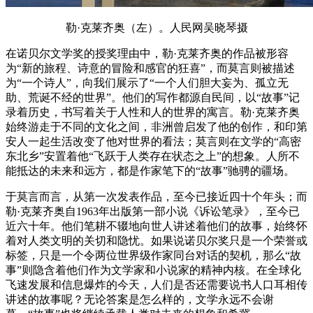
勒·克莱齐奥（左）。人民网吴晓琴摄
在诺贝尔文学奖的授奖理由中，勒·克莱齐奥的作品被形容
为“新的旅程、诗意的冒险和感官的狂喜”，而莫言则被描述
为“一个诗人”，向我们展示了“一个人们胆大妄为、孤立无
助、荒诞不经的世界”。他们的写作都源自民间，以“故事”记
录着历史，书写着关于人性和人的世界的寓言。勒·克莱齐奥
始终游走于不同的文化之间，非洲曾启发了他的创作，和印第
安人一起生活改变了他对世界的看法；莫言则在文学的“高密
东北乡”安置着他“飞跃于人类存在状态之上”的想象。人所不
能抵达的未来和远方，都是作家笔下的“故事”驰骋的疆场。
于莫言而言，从第一次发表作品，至今已接近四十个年头；而
勒·克莱齐奥自1963年出版第一部小说《诉讼笔录》，至今已
近六十年。他们笔耕不辍地向世人讲述着他们的故事，始终怀
着对人类文明的关切和隐忧。如果说诺贝尔奖只是一个荣誉或
标签，只是一个令两位世界级作家同台对话的契机，那么“故
事”则隐含着他们作为文学家和小说家的精神内核。在全球化
飞速发展和信息爆炸的今天，人们是否还需要说书人口耳相传
讲述的故事呢？无论答案是怎么样的，文学永远不会谢