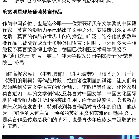
幕，“故事”也将继续承载人类对未来的想象和希冀。
演艺明星现场诵读莫言作品
作为中国首位，也是迄今唯一一位荣获诺贝尔文学奖的中国籍
作家，莫言的影响力早已越出了文学之外。获得诺贝尔文学奖
之后，莫言的作品在世界上的传播愈加广泛，迄今他的多数重
要作品已被翻译成五十多种外国语言；同时，中外许多大学相
继授予莫言荣誉博士学位，德国巴伐利亚艺术科学院授予
他“通讯院士”称号，英国牛津大学摄政公园学院授予他“荣誉
院士”称号。
《红高粱家族》《丰乳肥臀》《生死疲劳》《檀香刑》《手》
《我们的荆轲》等作品片段，经由诸位明星的诵读，让人们愈
发领略到莫言文学语言的鲜活魅力。李敬泽等作家、评论家对
莫言近四十年的文学创作以及莫言对中国文学、中国文化国际
地位和影响力提升所起的突出作用，给予高度赞誉。著名教育
家朱永新在发言中，特别谈到莫言作品对青少年的价值，他认
为：“鲜明的人道主义，顽强的英雄主义和苦难的理想主义，
是莫言作品传递给我们的情怀，也是青少年应该从中汲取的精
神养料。”