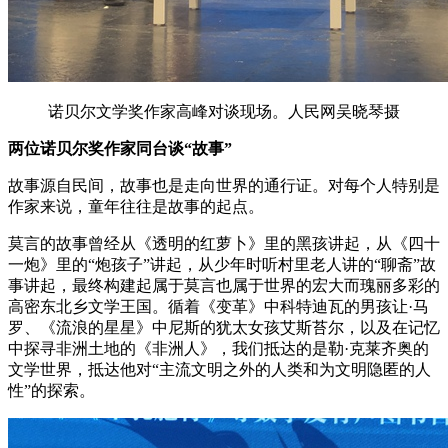
诺贝尔文学奖作家高峰对谈现场。人民网吴晓琴摄
两位诺贝尔奖作家同台谈“故事”
故事源自民间，故事也是走向世界的通行证。对每个人特别是
作家来说，童年往往是故事的起点。
莫言的故事曾经从《透明的红萝卜》里的黑孩讲起，从《四十
一炮》里的“炮孩子”讲起，从少年时听村里老人讲的“聊斋”故
事讲起，最终构建起属于莫言也属于世界的宏大而瑰丽多彩的
高密东北乡文学王国。循着《变革》中科特迪瓦的男孩让·马
罗、《流浪的星星》中尼斯的犹太女孩艾斯苔尔，以及在记忆
中探寻非洲土地的《非洲人》，我们抵达的是勒·克莱齐奥的
文学世界，抵达他对“主流文明之外的人类和为文明隐匿的人
性”的探索。