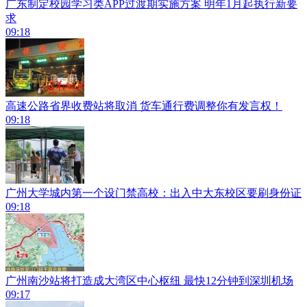
广东制定校园学习类APP过渡期实施方案 明年1月起执行新要
求
09:18
高速公路省界收费站将取消 货车通行费调整你有发言权！
09:18
​广州大学城内第一个设门禁高校：出入中大东校区要刷身份证
09:18
广州南沙站将打造成大湾区中心枢纽 最快12分钟到深圳机场
09:17