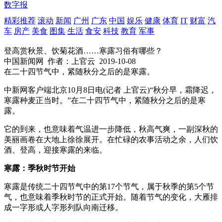
数字报
精彩推荐
滚动
新闻
广州
广东
中国
娱乐
健康
体育
IT
财富
汽
车
房产
美食
图集
生活
食安
科技
教育
军事
登高赏秋景、饮菊花酒……寒露习俗有哪些？
中国新闻网
作者：上官云
2019-10-08
在二十四节气中，紧随秋分之后的是寒露。
中新网客户端北京10月8日电(记者 上官云)“秋分早，霜降迟，
寒露种麦正当时。”在二十四节气中，紧随秋分之后的是寒
露。
它的到来，也意味着气温进一步降低，秋高气爽，一副深秋的
美丽画卷在大地上徐徐展开。在忙碌的农事活动之余，人们饮
酒、登高，迎接寒露的来临。
寒露：季秋时节开始
寒露是传统二十四节气中的第17个节气，属于秋季的第5个节
气，也意味着季秋时节的正式开始。随着节气的变化，大雁排
成一字形或人字形列队向南迁移。