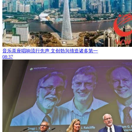
音乐茶座唱响流行先声 文创勃兴缔造诸多第一
08:37