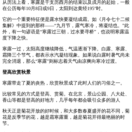
从历法上看，寒露是干支历酉月的结束以及戌月的起始，一般
在公历每年10月8日或9日，太阳到达黄经195°时。
它的一个重要特征便是露水快要凝结成霜。如《月令七十二候
集解》中提到的那样——“九月节，露气寒冷，将凝结也。”此
外，有一句谚语是“寒露过三朝，过水要寻桥”，也说明寒露温
度下降之快。
寒露一过，太阳高度继续降低，气温逐渐下降。白露、寒露、
霜降三个节气，都表示水汽凝结现象。如果说白露时暑气尚未
完全消退，那么“寒露”则标志着天气由凉爽向寒冷过渡。
登高欣赏秋景
寒露带走了夏的炎热，欣赏秋景成了此时人们的习俗之一。
比较常见的方式是登高、赏菊。在北京，景山公园、八大处、
香山等都是登高的好地方，几乎每年都会吸引众多的游人
秋天正是菊花开放的好时候，和大多数春夏盛开的花不同，菊
花是反季节的花，越是霜寒露重，越是菊花开得最艳丽的时
节。