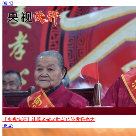
09:43
【央视快评】让尊老敬老助老传统发扬光大
08:45