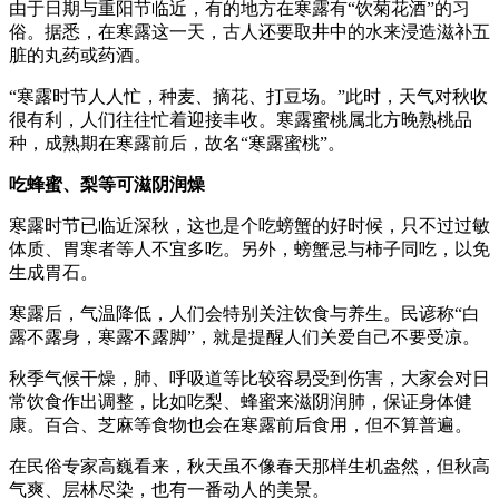
由于日期与重阳节临近，有的地方在寒露有“饮菊花酒”的习
俗。据悉，在寒露这一天，古人还要取井中的水来浸造滋补五
脏的丸药或药酒。
“寒露时节人人忙，种麦、摘花、打豆场。”此时，天气对秋收
很有利，人们往往忙着迎接丰收。寒露蜜桃属北方晚熟桃品
种，成熟期在寒露前后，故名“寒露蜜桃”。
吃蜂蜜、梨等可滋阴润燥
寒露时节已临近深秋，这也是个吃螃蟹的好时候，只不过过敏
体质、胃寒者等人不宜多吃。另外，螃蟹忌与柿子同吃，以免
生成胃石。
寒露后，气温降低，人们会特别关注饮食与养生。民谚称“白
露不露身，寒露不露脚”，就是提醒人们关爱自己不要受凉。
秋季气候干燥，肺、呼吸道等比较容易受到伤害，大家会对日
常饮食作出调整，比如吃梨、蜂蜜来滋阴润肺，保证身体健
康。百合、芝麻等食物也会在寒露前后食用，但不算普遍。
在民俗专家高巍看来，秋天虽不像春天那样生机盎然，但秋高
气爽、层林尽染，也有一番动人的美景。